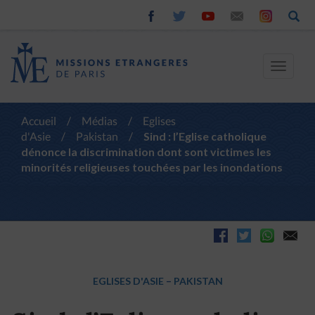
Toggle
navigat
Accueil
/
Médias
/
Eglises
d'Asie
/
Pakistan
/
Sind : l’Eglise catholique
dénonce la discrimination dont sont victimes les
minorités religieuses touchées par les inondations
EGLISES D'ASIE
–
PAKISTAN