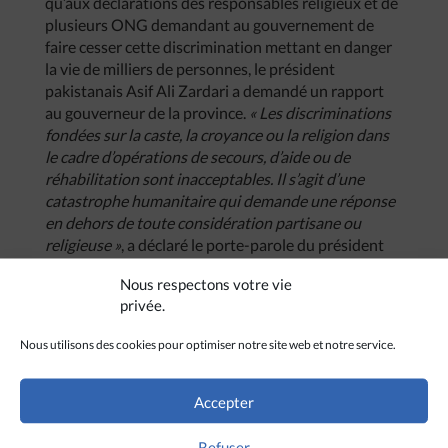
qu’aux déclarations des responsables religieux et de
plusieurs ONG demandant au gouvernement de
faire cesser cette discrimination mettant en danger
la vie de milliers de personnes, le président
pakistanais Asif Ali Zardari a demandé un rapport
au gouverneur de la province.
« Les discriminations
fondées sur la caste, la croyance ou la religion dans
le cadre d’opérations de secours, d’aide ou de
réhabilitation sont inacceptables. Il s’agit d’une
catastrophe humanitaire qui demande une réponse
en dehors de toute considération partisane ou
religieuse »
, a déclaré le porte-parole du président
pakistanais.
Nous respectons votre vie
privée.
Nous utilisons des cookies pour optimiser notre site web et notre service.
Accepter
Refuser