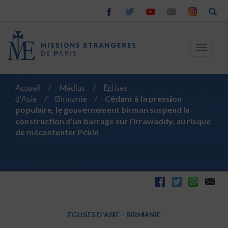
Toggle
navigat
Accueil
/
Médias
/
Eglises
d'Asie
/
Birmanie
/
Cédant à la pression
populaire, le gouvernement birman suspend la
construction d’un barrage sur l’Irrawaddy, au risque
de mécontenter Pékin
EGLISES D'ASIE
–
BIRMANIE