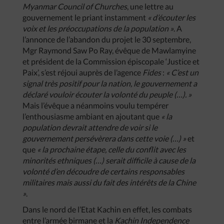
Myanmar Council of Churches
, une lettre au
gouvernement le priant instamment
« d’écouter les
voix et les préoccupations de la population »
. A
l’annonce de l’abandon du projet le 30 septembre,
Mgr Raymond Saw Po Ray, évêque de Mawlamyine
et président de la Commission épiscopale ‘Justice et
Paix’, s’est réjoui auprès de l’agence
Fides
:
« C’est un
signal très positif pour la nation, le gouvernement a
déclaré vouloir écouter la volonté du peuple (…). »
Mais l’évêque a néanmoins voulu tempérer
l’enthousiasme ambiant en ajoutant que
« la
population devrait attendre de voir si le
gouvernement persévèrera dans cette voie (…) »
et
que
« la prochaine étape, celle du conflit avec les
minorités ethniques (…) serait difficile à cause de la
volonté d’en découdre de certains responsables
militaires mais aussi du fait des intérêts de la Chine
»
.
Dans le nord de l’Etat Kachin en effet, les combats
entre l’armée birmane et la
Kachin Independence