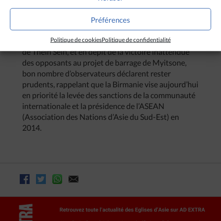
du peuple. C’est ce que tous les gouvernements
devraient faire. »
Préférences
Malgré les rencontres maintenant régulières entre la
Politique de cookies
Politique de confidentialité
lauréate du prix Nobel de la paix et le gouvernement
de Thein Sein, et en dépit de la victoire inattendue
des opposants au projet de barrage de Myitsone,
bon nombre d’observateurs déclarent rester
prudents, rappelant que la Birmanie vise aujourd’hui
en priorité la levée des sanctions de la communauté
internationale et la présidence de l’ASEAN
(Association des Nations d’Asie du Sud-Est) en
2014.