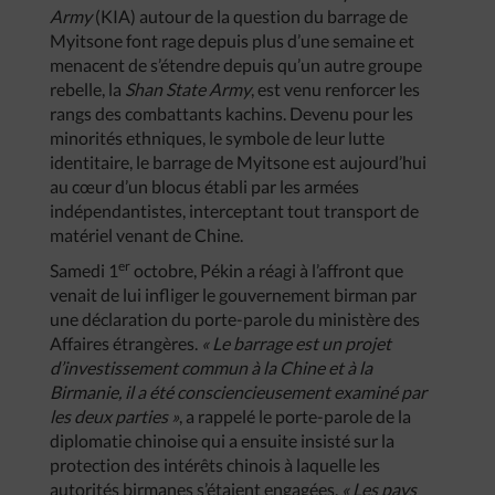
Army
(KIA) autour de la question du barrage de
Myitsone font rage depuis plus d’une semaine et
menacent de s’étendre depuis qu’un autre groupe
rebelle, la
Shan State Army
, est venu renforcer les
rangs des combattants kachins. Devenu pour les
minorités ethniques, le symbole de leur lutte
identitaire, le barrage de Myitsone est aujourd’hui
au cœur d’un blocus établi par les armées
indépendantistes, interceptant tout transport de
matériel venant de Chine.
er
Samedi 1
octobre, Pékin a réagi à l’affront que
venait de lui infliger le gouvernement birman par
une déclaration du porte-parole du ministère des
Affaires étrangères.
« Le barrage est un projet
d’investissement commun à la Chine et à la
Birmanie, il a été consciencieusement examiné par
les deux parties »
, a rappelé le porte-parole de la
diplomatie chinoise qui a ensuite insisté sur la
protection des intérêts chinois à laquelle les
autorités birmanes s’étaient engagées.
« Les pays