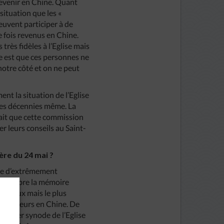
revenir en Chine. Quant
 situation que les «
peuvent participer à de
e fois revenus en Chine.
très fidèles à l’Eglise mais
me est que ces personnes ne
 notre côté et on ne peut
nt la situation de l’Eglise
, des décennies même. La
 fait que cette commission
r leurs conseils au Saint-
ière du 24 mai ?
hose d’extrêmement
on célèbre la mémoire
 mariaux mais le plus
e qu’ailleurs en Chine. De
 premier synode de l’Eglise