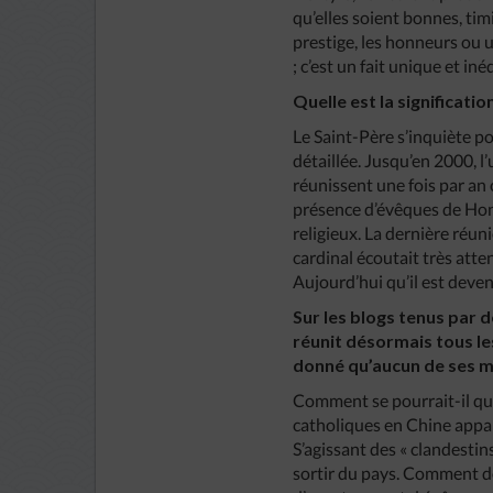
qu’elles soient bonnes, timi
prestige, les honneurs ou u
; c’est un fait unique et in
Quelle est la significatio
Le Saint-Père s’inquiète po
détaillée. Jusqu’en 2000, l
réunissent une fois par an 
présence d’évêques de Hon
religieux. La dernière réun
cardinal écoutait très atte
Aujourd’hui qu’il est deven
Sur les blogs tenus par d
réunit désormais tous le
donné qu’aucun de ses m
Comment se pourrait-il que
catholiques en Chine appartie
S’agissant des « clandestins 
sortir du pays. Comment do