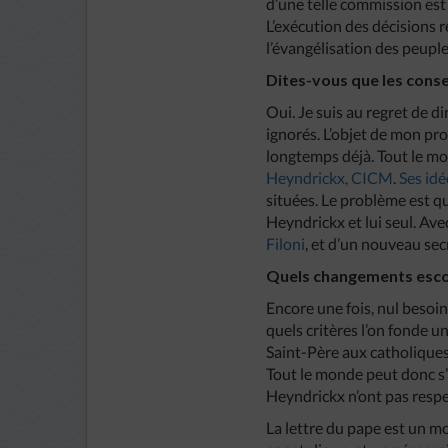
d’une telle commission est
L’exécution des décisions r
l’évangélisation des peuples
Dites-vous que les conse
Oui. Je suis au regret de di
ignorés. L’objet de mon pro
longtemps déjà. Tout le m
Heyndrickx, CICM
.
Ses idé
situées. Le problème est q
Heyndrickx et lui seul. Av
Filoni
, et d’un nouveau sec
Quels changements esc
Encore une fois, nul besoin 
quels critères l’on fonde un
Saint-Père aux catholiques d
Tout le monde peut donc s’y
Heyndrickx n’ont pas respe
La lettre du pape est un mod