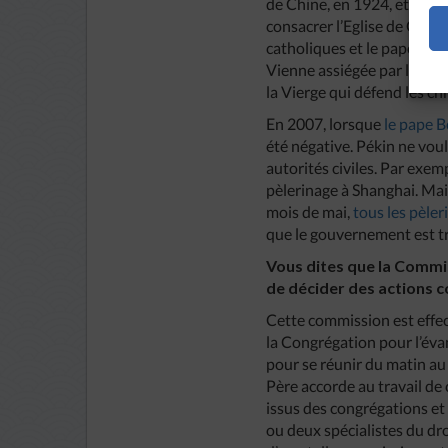
de Chine, en 1924, et c’es
consacrer l’Eglise de Chine
catholiques et le pape des 
Vienne assiégée par les mus
la Vierge qui défend les ch
En 2007, lorsque
le pape B
été négative. Pékin ne voul
autorités civiles. Par exem
pèlerinage à Shanghai. Mais
mois de mai,
tous les pèle
que le gouvernement est tr
Vous dites que la Commis
de décider des actions c
Cette commission est effect
la Congrégation pour l’évang
pour se réunir du matin au 
Père accorde au travail de
issus des congrégations et 
ou deux spécialistes du dro