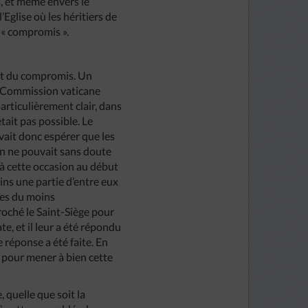
s, et même envers le
Eglise où les héritiers de
e « compromis ».
ent du compromis. Un
a Commission vaticane
rticulièrement clair, dans
tait pas possible. Le
vait donc espérer que les
on ne pouvait sans doute
 à cette occasion au début
ins une partie d’entre eux
ires du moins
ché le Saint-Siège pour
ate, et il leur a été répondu
 réponse a été faite. En
le pour mener à bien cette
 quelle que soit la