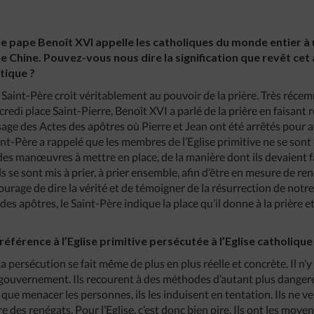
 le pape Benoît XVI appelle les catholiques du monde entier à u
e Chine. Pouvez-vous nous dire la signification que revêt cet 
itique ?
 Saint-Père croit véritablement au pouvoir de la prière. Très récemm
redi place Saint-Pierre, Benoît XVI a parlé de la prière en faisant r
age des Actes des apôtres où Pierre et Jean ont été arrêtés pour a
aint-Père a rappelé que les membres de l’Eglise primitive ne se sont
e, des manœuvres à mettre en place, de la manière dont ils devaient fa
ls se sont mis à prier, à prier ensemble, afin d’être en mesure de r
 courage de dire la vérité et de témoigner de la résurrection de not
des apôtres, le Saint-Père indique la place qu’il donne à la prière e
éférence à l’Eglise primitive persécutée à l’Eglise catholique
La persécution se fait même de plus en plus réelle et concrète. Il n’
 gouvernement. Ils recourent à des méthodes d’autant plus dangere
s que menacer les personnes, ils les induisent en tentation. Ils ne v
e des renégats. Pour l’Eglise, c’est donc bien pire. Ils ont les moye