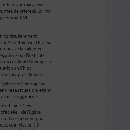
nt bien sûr, mais aussi le
 journée de prière du 24 mai
pape Benoît XVI.
ion particulièrement
t la Secrétairerie d’Etat se
éunions se faisaient en
gations ou d’instituts
ce du cardinal Ratzinger. Le
tuation en Chine.
 encore plus difficile.
Eglise en Chine
qui se
ndre la situation, étant
à ces bloggeurs ?
n vaticane ? Les
fficielle » de l’Eglise.
ité », ils ne peuvent pas
cette commission ? Si