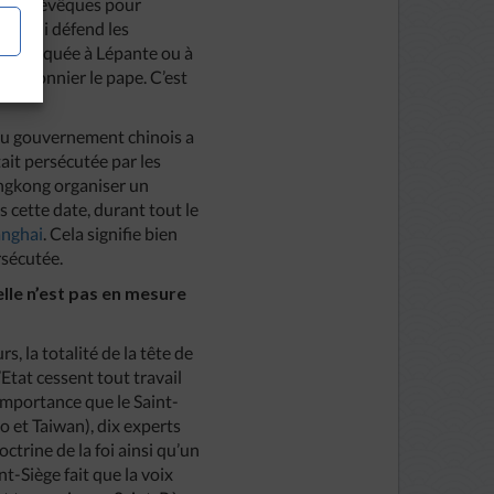
le des évêques pour
rie qui défend les
été invoquée à Lépante ou à
 prisonnier le pape. C’est
 du gouvernement chinois a
tait persécutée par les
Hongkong organiser un
s cette date, durant tout le
anghai
. Cela signifie bien
rsécutée.
lle n’est pas en mesure
, la totalité de la tête de
’Etat cessent tout travail
’importance que le Saint-
 et Taiwan), dix experts
ctrine de la foi ainsi qu’un
t-Siège fait que la voix