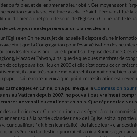
des ou faibles, et de les amener à leur obéir. Ces moyens sont l’arge
ne position dans la société. Face à cela, le Saint-Père a institué la
édit qui dit bien à quel point le souci de l’Eglise en Chine habite le 
n de cette journée de prière sur un plan ecclésial ?
ur l’Eglise en Chine au sujet de laquelle il dispose d’une informat
’usage était que la Congrégation pour l’évangélisation des peuples e
ou tous les deux ans pour faire le point sur l’Eglise de Chine. Ces r
gkong, Macao et Taiwan, ainsi que de quelques membres de congré
ion de ce type avait eu lieu en 2000 et elle s’est déroulée en présen
ntivement, il a une très bonne mémoire et il connaît donc bien la si
u pape, il sait encore mieux à quel point cette situation est devenue
es catholiques en Chine, on a pu lire que la
Commission pour l’
s ans au Vatican depuis 2007, ne pouvait pas vraiment compre
embres ne venait du continent chinois. Que répondriez-vous 
 des catholiques de Chine continentale siègent à cette commissio
nnent soit à la partie « clandestine » de l’Eglise, soit à la partie « o
», leur qualificatif dit bien leur réalité : du fait de leur « clandestin
nc un évêque « clandestin » pourrait-il venir à Rome siéger dans 