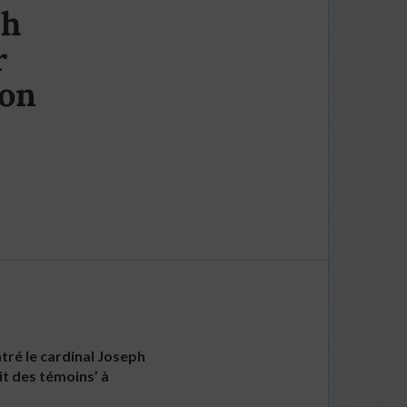
ph
r
ion
ntré le cardinal Joseph
it des témoins’ à