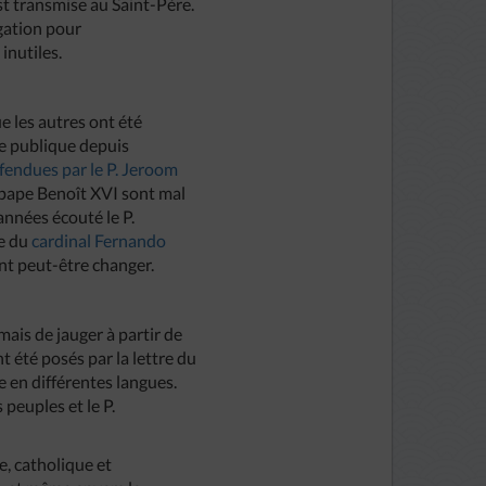
st transmise au Saint-Père.
égation pour
inutiles.
ue les autres ont été
ce publique depuis
défendues par le P. Jeroom
pape Benoît XVI sont mal
années écouté le P.
ne du
cardinal Fernando
ont peut-être changer.
mais de jauger à partir de
nt été posés par la lettre du
le en différentes langues.
 peuples et le P.
te, catholique et