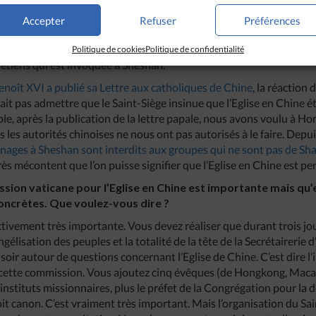
t à Sheshan que le nonce d’alors, Mgr Constantini, a mené l’ensemb
 à la Vierge Marie, Auxiliaire des chrétiens. C’est donc la Vierge Ma
Accepter
Refuser
Préférences
dangers qui les guettent qui est ici honorée. C’est la Vierge qui a 
ulmans. C’est la Vierge qui a été invoquée lorsque Napoléon a fait
Politique de cookies
Politique de confidentialité
rétiens qui est invoquée à Sheshan.
enoît XVI a publié sa Lettre aux catholiques de Chine
, la réaction
ait pas admettre que le Saint-Siège insinue que l’Eglise en Chine é
ple, après la publication de la lettre papale, nous avons voulu à 
 les autorités chinoises ne nous ont pas autorisés à le faire. Depui
rinages à Sheshan sont interdits aux groupes qui ne sont pas de Sh
ès mécontent que l’on puisse signifier que l’Eglise en Chine est pe
sion vaticane pour l’Eglise en Chine est importante mais qu’e
oncrètes. Que voulez-vous dire ?
ivement très importante. Vous devez réaliser que durant trois jours
élisation des peuples et la totalité de la tête de la Secrétairerie d
soir autour de questions concernant l’Eglise de Chine. C’est dire l
 cette commission. Vous ajoutez cinq évêques (de Hongkong, Macao
instituts missionnaires, plus le préfet de la Congrégation pour la do
it canon. C’est vraiment très important. Mais l’organisation du Sain