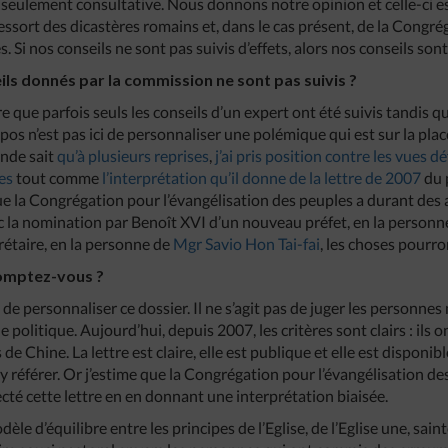
 seulement consultative. Nous donnons notre opinion et celle-ci e
essort des dicastères romains et, dans le cas présent, de la Congr
. Si nos conseils ne sont pas suivis d’effets, alors nos conseils sont 
ils donnés par la commission ne sont pas suivis ?
re que parfois seuls les conseils d’un expert ont été suivis tandis q
pos n’est pas ici de personnaliser une polémique qui est sur la pla
onde sait
qu’à plusieurs reprises
,
j’ai pris position contre les vues 
es
tout comme
l’interprétation qu’il donne de la lettre de 2007
du 
ue la Congrégation pour l’évangélisation des peuples a durant des 
ec la nomination par Benoît XVI d’un nouveau préfet, en la person
rétaire, en la personne de
Mgr Savio Hon Tai-fai
, les choses pourr
omptez-vous ?
de personnaliser ce dossier. Il ne s’agit pas de juger les personnes 
e politique. Aujourd’hui, depuis 2007, les critères sont clairs : ils o
e Chine. La lettre est claire, elle est publique et elle est disponib
 référer. Or j’estime que la Congrégation pour l’évangélisation des
cté cette lettre en en donnant une interprétation biaisée.
èle d’équilibre entre les principes de l’Eglise, de l’Eglise une, sain