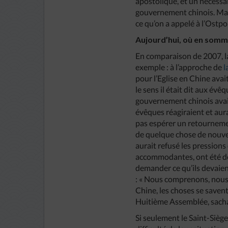
apostolique, et un nécessa
gouvernement chinois. Mais 
ce qu’on a appelé à l’Ostpo
Aujourd’hui, où en som
En comparaison de 2007, la
exemple : à l’approche de
l
pour l’Eglise en Chine ava
le sens il était dit aux év
gouvernement chinois avait
évêques réagiraient et aur
pas espérer un retournemen
de quelque chose de nouvea
aurait refusé les pressions
accommodantes, ont été do
demander ce qu’ils devaient f
: « Nous comprenons, nous c
Chine, les choses se savent
Huitième Assemblée, sacha
Si seulement le Saint-Siège