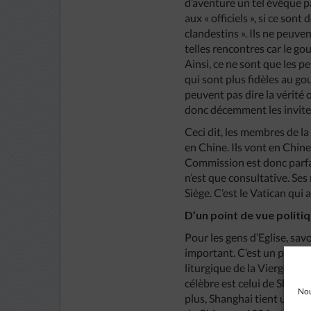
d’aventure un tel évêque p
aux « officiels », si ce son
clandestins ». Ils ne peuven
telles rencontres car le go
Ainsi, ce ne sont que les pe
qui sont plus fidèles au g
peuvent pas dire la vérité o
donc décemment les invite
Ceci dit, les membres de la
en Chine. Ils vont en Chine
Commission est donc parfait
n’est que consultative. Ses
Siège. C’est le Vatican qui a
D’un point de vue politiq
Pour les gens d’Eglise, sav
important. C’est un puissa
liturgique de la Vierge Mar
célèbre est celui de Shangh
Nou
plus, Shanghai tient une pla