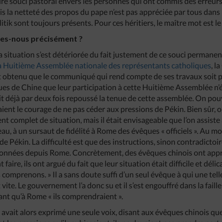
ire souci pastoral envers les personnes qui ont commis des erreur
la netteté des propos du pape n’est pas appréciée par tous dans l’
litik sont toujours présents. Pour ces héritiers, le maître mot est l
mes-nous précisément ?
 situation s’est détériorée du fait justement de ce souci perman
a Huitième Assemblée nationale des représentants catholiques
, l
it obtenu que le communiqué qui rend compte de ses travaux soit pa
êques de Chine que leur participation à cette Huitième Assemblée n’é
 déjà par deux fois repoussé la tenue de cette assemblée. On pou
aient le courage de ne pas céder aux pressions de Pékin. Bien sûr, 
t complet de situation, mais il était envisageable que l’on assiste
u, à un sursaut de fidélité à Rome des évêques « officiels ». Au mo
 de Pékin. La difficulté est que des instructions, sinon contradicto
nnées depuis Rome. Concrètement, des évêques chinois ont appro
aire, ils ont argué du fait que leur situation était difficile et délic
omprenons. » Il a sans doute suffi d’un seul évêque à qui une telle
 vite. Le gouvernement l’a donc su et il s’est engouffré dans la fail
nt qu’à Rome « ils comprendraient ».
 avait alors exprimé une seule voix, disant aux évêques chinois que,