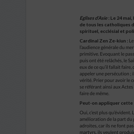
Eglises d’Asie
: Le 24 mai,
de tous les catholiques d
spirituel, ecclésial et pol
Cardinal Zen Ze-kiun :
Le
l’audience générale du merc
primitive. Evoquant le pass
puis ont été relâchés, le S
eux de ce qu’il fallait fair
appeler une persécution ; i
vérité. Prier pour avoir le
se référant ainsi aux Actes 
faire de même.
Peut-on appliquer cette r
Oui, c’est plus qu’évident. 
amélioration de la part du
adroites, car ils ne font pa
martyrs, ils veulent produir