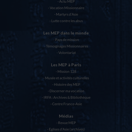
Actu MEP
Vocation Missionnaire
Martyrs d’Asie
Lutte contre les abus
Les MEP dans le monde
Pays de mission
Témoignages Missionnaires
Volontariat
Les MEP à Paris
Mission 128
Musée et activités culturelles
Histoire des MEP
Discerner ma vocation
IRFA : Archives & Bibliothèque
Centre France-Asie
Médias
Revue MEP
Eglises d’Asie (archives)