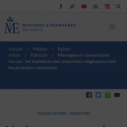
Toggle
navigat
Accueil
/
Médias
/
Eglises
d'Asie
/
Pakistan
/
Mariages et conversions
forcés : les membres des minorités religieuses sont
les premiers concernés
EGLISES D'ASIE
–
PAKISTAN