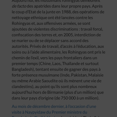
Aujourd’hui, les musulmans rohingyas demeurent
de facto
des apatrides dans leur propre pays. Après
le coup d’Etat de la junte en 1988, des opérations de
nettoyage ethnique ont été lancées contre les
Rohingyas et, aux offensives armées, se sont
ajoutées de violentes discriminations : travail forcé,
confiscation des terres et, en 2005, interdiction de
se marier ou de se déplacer sans accord des
autorités. Privés de travail, d’accès à l’éducation, aux
soins ou à l’aide alimentaire, les Rohingyas ont pris le
chemin de l’exil, vers les pays frontaliers dans un
premier temps (Chine, Laos, Thaïlande et surtout
Bangladesh), tentant ensuite de gagner des pays à
forte présence musulmane (Inde, Pakistan, Malaisie
ou même Arabie Saoudite où ils mènent une vie de
clandestins), au point qu’ils sont plus nombreux
aujourd’hui hors de Birmanie (plus d’un million) que
dans leur pays d’origine (de 750 000 à un million).
Au mois de décembre dernier, à l’occasion d’une
visite à Naypyidaw du Premier ministre du