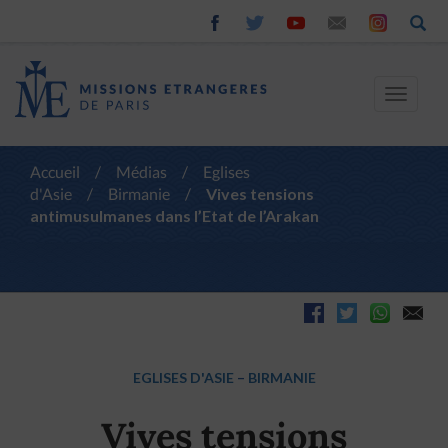
Toggle
navigat
Accueil
/
Médias
/
Eglises
d'Asie
/
Birmanie
/
Vives tensions
antimusulmanes dans l’Etat de l’Arakan
EGLISES D'ASIE
–
BIRMANIE
Vives tensions