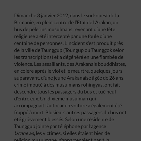
Dimanche 3 janvier 2012, dans le sud-ouest de la
Birmanie, en plein centre de l’Etat de l’Arakan, un
bus de pèlerins musulmans revenant d’une fête
religieuse a été intercepté par une foule d’une
centaine de personnes. L’incident s’est produit près
de la ville de Taunggup (Toungup ou Taunggok selon
les transcriptions) et a dégénéré en une flambée de
violence. Les assaillants, des Arakanais bouddhistes,
en colère après le viol et le meurtre, quelques jours
auparavant, d’une jeune Arakanaise âgée de 26 ans,
crime imputé à des musulmans rohingyas, ont fait
descendre tous les passagers du bus et tué neuf
d’entre eux. Un dixième musulman qui
accompagnait l’autocar en voiture a également été
frappé à mort. Plusieurs autres passagers du bus ont
été grièvement blessés. Selon une résidente de
Taunggup jointe par téléphone par l’agence
Ucanews
, les victimes, si elles étaient bien de
religion musulmane, n’appartenaient pas à la