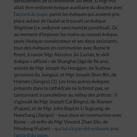
déroulement de la cérémonie. En effet, si Mgr Ma
allait être ordonné évêque auxiliaire du diocèse avec
l’
accord du pape
, parmi les évêques qui avaient pris
place autour de l’autel se trouvait un évêque
illégitime (i.e. ordonné sans mandat pontifical). Or,
au moment d’imposer les mains au nouvel évêque,
seuls l’évêque consécrateur et ses deux assistants,
tous des évêques en communion avec Rome le
firent, à savoir Mgr Aloysius Jin Luxian, le vieil
évêque « officiel » de Shanghai (âgé de 96 ans),
assisté de Mgr Joseph Xu Honggen, de Suzhou
(province du Jiangsu), et Mgr Joseph Shen Bin, de
Haimen (Jiangsu) (1). Les trois autres évêques
présents dans la cathédrale ne le firent pas, se
cantonnant à concélébrer au milieu des prêtres : il
s’agissait de Mgr Joseph Cai Bingrui, de Xiamen
(Fujian), et de Mgr John Baptist Li Suguang, de
Nanchang (Jiangxi) – tous deux en communion avec
Rome –, et enfin de Mgr Vincent Zhan Silu, de
Mindong (Fujian) –
qui lui n’a pas été ordonné avec
l’accord du pape
.