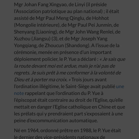
Mgr Johan Fang Xingyao, de Linyi (il préside
l’Association patriotique au plan national) ; il était
assisté de Mgr Paul Meng Qinglu, de Hohhot
(Mongolie intérieure), de Mgr Paul Pei Junmin, de
Shenyang (Liaoning), de Mgr John Wang Renlei, de
Xuzhou (Jiangsu) (3), et de Mgr Joseph Yang
Yongqiang, de Zhoucun (Shandong). A l’issue de la
cérémonie, menée en présence d’un important
déploiement policier, le P. Yue a déclaré :
« Je sais que
la route devant moi est ardue, mais je n’ai pas de
regrets. Je suis prêt à me conformer à la volonté de
Dieu et à porter ma croix. »
Trois jours avant
l’ordination illégitime, le Saint-Siège avait publié
une
note
rappelant que l’ordination du P. Yue à
l’épiscopat était contraire au droit de l’Eglise, qu’elle
mettait en danger l’Eglise catholique en Chine et que
les prélats qui y prendraient part s’exposaient à une
peine d’excommunication automatique.
Né en 1964, ordonné prêtre en 1988, le P. Yue était
le dernier des vice-présidents nationaux de