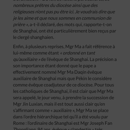
nombreux prêtres du diocèse ainsi que des
religieuses n’ont pas pu être ici. Je voudrais dire que
je les aime et que nous sommes en communion de
prière »
, a-t-il déclaré, des mots qui, rapporte-t-on
de Shanghai, ont été particulièrement bien reçus par
le clergé shanghaien.
Enfin, à plusieurs reprises, Mgr Ma a fait référence à
lui-même comme étant
« ordonné en tant
qu’auxiliaire »
de l’évêque de Shanghai. La précision a
son importance étant donné que le pape a
effectivement nommé Mgr Ma Daqin évêque
auxiliaire de Shanghai mais que Pékin le considère
comme évêque coadjuteur de ce diocèse. Pour tous
les catholiques de Shanghai, il est clair que Mgr Ma
sera appelé, le jour venu, à prendre la succession de
Mgr Jin Luxian, mais il est tout aussi clair qu’en
s’affirmant comme « auxiliaire », Mgr Ma se place
dans l’ordre hiérarchique tel qu’il a été voulu par
Rome : l’ordinaire de Shanghai est Mgr Joseph Fan
Zhongliang, 94 ans, évêque « clandestin » très