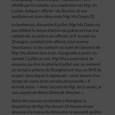
affaibli par la maladie, son coadjuteur est Mgr Jin
Luxian, évêque « officiel » du diocèse, et son
auxiliaire est donc désormais Mgr Ma Daqin (2).
Le lendemain, dimanche 8 juillet, Mgr Ma Daqin n’a
pas célébré la messe d’action de grâces prévue à la
cathédrale. Le prêtre qui officiait, le P. Joseph Gu
Zhangjun, semblait très affecté, tout comme
l’assistance, où les rumeurs au sujet de l’absence de
Mgr Ma allaient bon train. Injoignable à partir du
samedi 7 juillet au soir, Mgr Ma a cependant de
nouveau pu être localisé le 8 juillet soir, au moment
où certains prêtres de Shanghai ont reçu un SMS de
sa part, dans lequel il expliquait
« avoir besoin d’un
temps de repos et de retraite personnelle »
. Il
écrivait aussi :
« Avec l’accord de Mgr Jin
[Luxian]
, je
suis auprès de Notre Dame de Sheshan. »
Selon des sources ecclésiales à Shanghai, la
disparition de Mgr Ma durant 24 heures et son
absence à la messe du dimanche ne peuvent qu’être