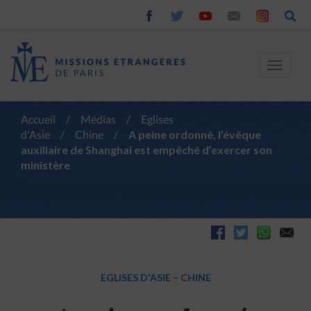
Toggle
navigat
Accueil
/
Médias
/
Eglises
d'Asie
/
Chine
/
A peine ordonné, l’évêque
auxiliaire de Shanghai est empêché d’exercer son
ministère
EGLISES D'ASIE
–
CHINE