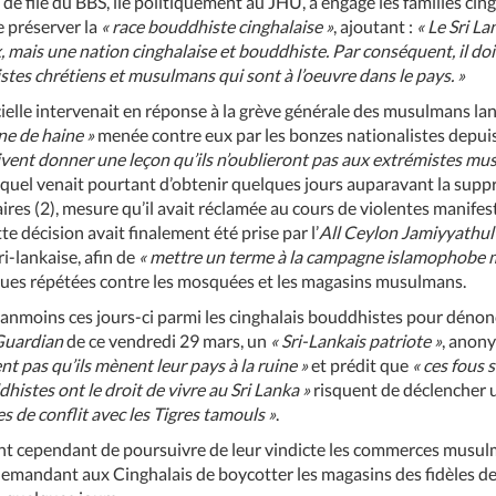
 de file du BBS, lié politiquement au JHU, a engagé les familles cin
e préserver la
« race bouddhiste cinghalaise »
, ajoutant :
« Le Sri La
ux, mais une nation cinghalaise et bouddhiste. Par conséquent, il doi
stes chrétiens et musulmans qui sont à l’oeuvre dans le pays. »
cielle intervenait en réponse à la grève générale des musulmans la
ne de haine »
menée contre eux par les bonzes nationalistes depuis
vent donner une leçon qu’ils n’oublieront pas aux extrémistes mu
uel venait pourtant d’obtenir quelques jours auparavant la suppr
ires (2), mesure qu’il avait réclamée au cours de violentes manifes
te décision avait finalement été prise par l’
All Ceylon Jamiyyathu
-lankaise, afin de
« mettre un terme à la campagne islamophobe m
ques répétées contre les mosquées et les magasins musulmans.
anmoins ces jours-ci parmi les cinghalais bouddhistes pour dénonc
Guardian
de ce vendredi 29 mars, un
« Sri-Lankais patriote »
, anony
nt pas qu’ils mènent leur pays à la ruine »
et prédit que
« ces fous 
dhistes ont le droit de vivre au Sri Lanka »
risquent de déclencher u
es de conflit avec les Tigres tamouls »
.
nt cependant de poursuivre de leur vindicte les commerces musulm
andant aux Cinghalais de boycotter les magasins des fidèles de 