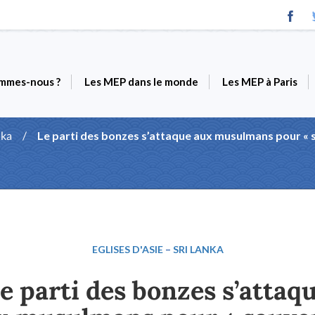
mmes-nous ?
Les MEP dans le monde
Les MEP à Paris
nka
/
Le parti des bonzes s’attaque aux musulmans pour « s
EGLISES D'ASIE
–
SRI LANKA
e parti des bonzes s’attaq