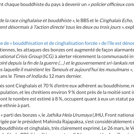
nt chaque bouddhiste du pays à devenir un
« policier officieux co
de la race cinghalaise et bouddhiste »
, le BBS et le
Cinghalais Echo
ent désormais à ‘l’action directe’ tous les deux ou trois jours »
, exp
ue de « bouddhisation et de cinghalisation forcée » de l’île est dé
tiennes, les attaques des bonzes ont augmenté de façon alarmante
ational Crisis Group
(ICG) à alerter récemment la communauté int
ré depuis la fin de la guerre (…) et le gouvernement sri-lankais re
s laquelle il maintient les Tamouls et aujourd’hui les musulmans »
,
dans le
Times of India
du 12 mars dernier.
is sont Cinghalais et 70 % d’entre eux adhèrent au bouddhisme, re
ulation, et les chrétiens environ 9 % dont près de la moitié sont i
nt le nombre est estimé à 8 %, occupent quant à eux un statut part
 ethnie à part.
« parti des bonzes », le
Jathika Hela Urumaya
(JHU, Front national 
irigée par le président Mahinda Rajapaksa, s’est considérablement d
ka bouddhiste et cinghalais, très clairement exprimé. Le 26 mars, 