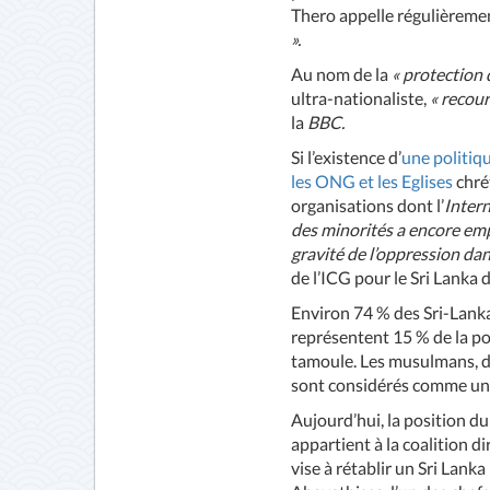
Thero appelle régulièreme
».
Au nom de la
« protection 
ultra-nationaliste,
« recour
la
BBC.
Si l’existence d’
une politiq
les ONG et les Eglises
chré
organisations dont l’
Intern
des minorités a encore empi
gravité de l’oppression dan
de l’ICG pour le Sri Lanka 
Environ 74 % des Sri-Lanka
représentent 15 % de la pop
tamoule. Les musulmans, do
sont considérés comme une
Aujourd’hui, la position du 
appartient à la coalition d
vise à rétablir un Sri Lan