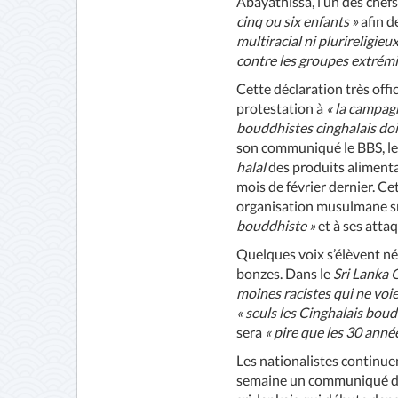
Abayathissa, l’un des chefs
cinq ou six enfants »
afin d
multiracial ni plurireligie
contre les groupes extrémi
Cette déclaration très offi
protestation à
« la campag
bouddhistes cinghalais doi
son communiqué le BBS, leq
halal
des produits alimenta
mois de février dernier. Cet
organisation musulmane sri
bouddhiste »
et à ses atta
Quelques voix s’élèvent né
bonzes. Dans le
Sri Lanka 
moines racistes qui ne voie
« seuls les Cinghalais boud
sera
« pire que les 30 anné
Les nationalistes continue
semaine un communiqué dem