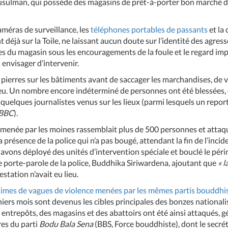
usulman, qui possède des magasins de prêt-à-porter bon marché dan
améras de surveillance, les
téléphones portables de passants
et la
nt déjà sur la Toile, ne laissant aucun doute sur l’identité des agre
res du magasin sous les encouragements de la foule et le regard imp
 envisager d’intervenir.
s pierres sur les bâtiments avant de saccager les marchandises, de 
 feu. Un nombre encore indéterminé de personnes ont été blessées,
t quelques journalistes venus sur les lieux (parmi lesquels un repo
BBC
).
le menée par les moines rassemblait plus de 500 personnes et attaqu
 présence de la police qui n’a pas bougé, attendant la fin de l’incid
 avons déployé des unités d’intervention spéciale et bouclé le péri
e porte-parole de la police, Buddhika Siriwardena, ajoutant que
« l
station n’avait eu lieu.
ictimes de vagues de violence menées par les mêmes partis bouddhi
iers mois sont devenus les cibles principales des bonzes nationalis
s entrepôts, des magasins et des abattoirs ont été ainsi attaqués, g
es du parti
Bodu Bala Sena
(BBS, Force bouddhiste), dont le secré