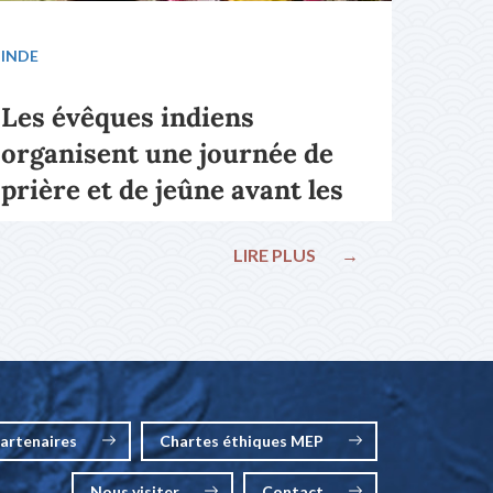
INDE
Les évêques indiens
organisent une journée de
prière et de jeûne avant les
élections nationales
LIRE PLUS
→
artenaires
Chartes éthiques MEP
Nous visiter
Contact