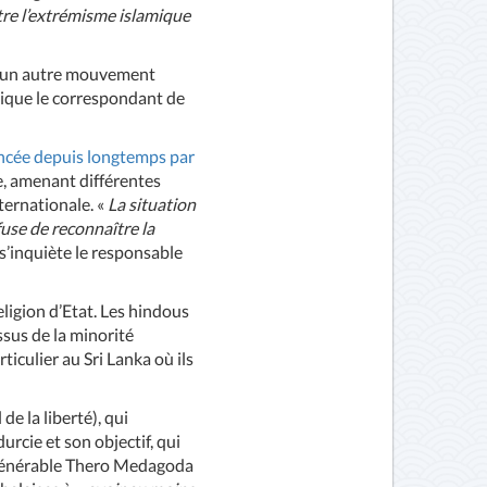
ntre l’extrémisme islamique
, un autre mouvement
lique le correspondant de
noncée depuis longtemps par
, amenant différentes
ernationale. «
La situation
fuse de reconnaître la
 s’inquiète le responsable
ligion d’Etat. Les hindous
ssus de la minorité
iculier au Sri Lanka où ils
de la liberté), qui
urcie et son objectif, qui
le Vénérable Thero Medagoda