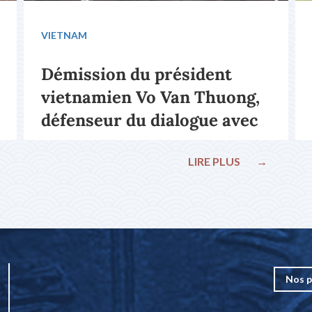
VIETNAM
Démission du président
vietnamien Vo Van Thuong,
défenseur du dialogue avec
le pape François
LIRE PLUS
→
Nos p