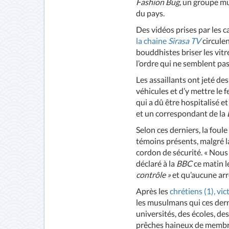
Fashion Bug
, un groupe m
du pays.
Des vidéos prises par les c
la chaine
Sirasa TV
circule
bouddhistes briser les vit
l’ordre qui ne semblent pas
Les assaillants ont jeté de
véhicules et d’y mettre le
qui a dû être hospitalisé e
et un correspondant de la
Selon ces derniers, la fou
témoins présents, malgré la
cordon de sécurité. « Nous
déclaré à la
BBC
ce matin l
contrôle »
et qu’aucune arre
Après les
chrétiens (1), v
les musulmans qui ces dern
universités, des écoles, de
prêches haineux de membr