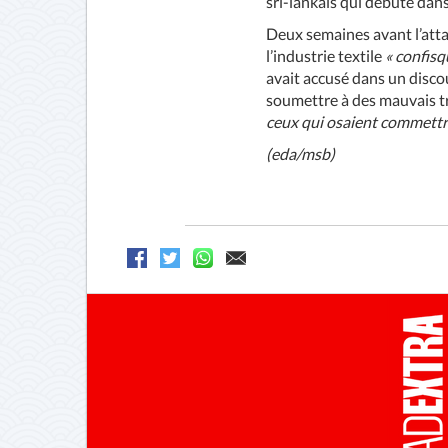
sri-lankais qui débute dan
Deux semaines avant l’atta
l’industrie textile
« confisq
avait accusé dans un disc
soumettre à des mauvais tr
ceux qui osaient commettre 
(eda/msb)