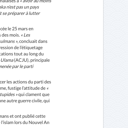
ghalaises à
« avoir au moins
nka n’est pas un pays
t se préparer à lutter
ncée le 25 mars en
 des mois.
« Les
sulmans »
, concluait dans
ession de l’étiquetage
tations tout au long du
l Ulama
(ACJU), principale
enée par le parti
er les actions du parti des
me, fustige l’attitude de
«
stupides »
qui clament que
ne autre guerre civile, qui
ans et ont publié cette
l’islam lors du Nouvel An