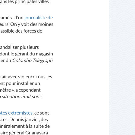
s les principales villes
 caméra d’un
journaliste de
sseurs. On y voit des moines
assible des forces de
vandaliser plusieurs
 dont le gérant du magasin
rter du
Colombo Telegraph
ait avec violence tous les
ent pour installer un
mètre », a cependant
a situation était sous
stes extrémistes
, ce sont
tes. Depuis janvier, des
énéralement à la suite de
taire général Gnanasara