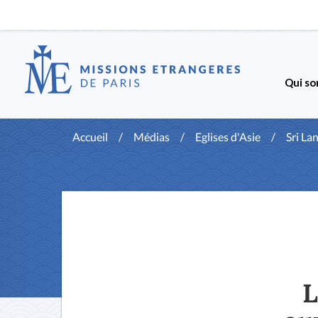
Qui so
Accueil
/
Médias
/
Eglises d'Asie
/
Sri La
L