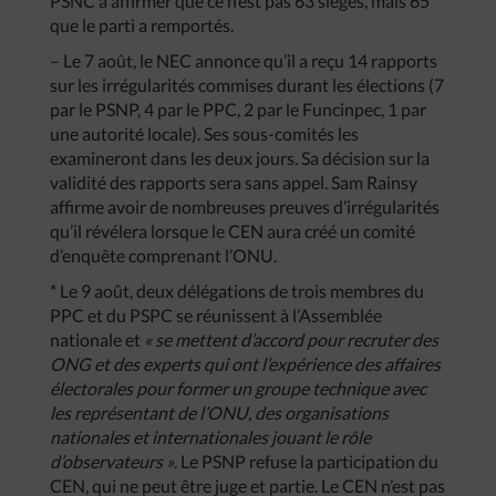
PSNC à affirmer que ce n’est pas 63 sièges, mais 65
que le parti a remportés.
– Le 7 août, le NEC annonce qu’il a reçu 14 rapports
sur les irrégularités commises durant les élections (7
par le PSNP, 4 par le PPC, 2 par le Funcinpec, 1 par
une autorité locale). Ses sous-comités les
examineront dans les deux jours. Sa décision sur la
validité des rapports sera sans appel. Sam Rainsy
affirme avoir de nombreuses preuves d’irrégularités
qu’il révélera lorsque le CEN aura créé un comité
d’enquête comprenant l’ONU.
* Le 9 août, deux délégations de trois membres du
PPC et du PSPC se réunissent à l’Assemblée
nationale et
« se mettent d’accord pour recruter des
ONG et des experts qui ont l’expérience des affaires
électorales pour former un groupe technique avec
les représentant de l’ONU, des organisations
nationales et internationales jouant le rôle
d’observateurs »
. Le PSNP refuse la participation du
CEN, qui ne peut être juge et partie. Le CEN n’est pas