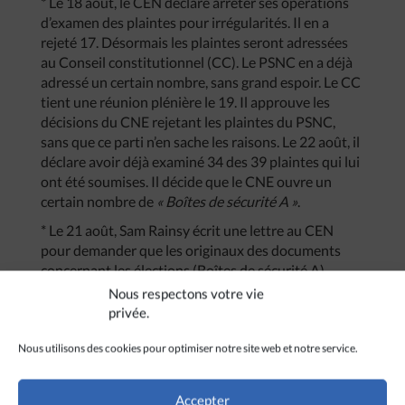
* Le 18 août, le CEN déclare arrêter ses opérations
d’examen des plaintes pour irrégularités. Il en a
rejeté 17. Désormais les plaintes seront adressées
au Conseil constitutionnel (CC). Le PSNC en a déjà
adressé un certain nombre, sans grand espoir. Le CC
tient une réunion plénière le 19. Il approuve les
décisions du CNE rejetant les plaintes du PSNC,
sans que ce parti n’en sache les raisons. Le 22 août, il
déclare avoir déjà examiné 34 des 39 plaintes qui lui
ont été soumises. Il décide que le CNE ouvre un
certain nombre de
« Boîtes de sécurité A »
.
* Le 21 août, Sam Rainsy écrit une lettre au CEN
pour demander que les originaux des documents
concernant les élections (Boîtes de sécurité A),
spécialement le fameux formulaire 1102 soit placés
Nous respectons votre vie
en lieu sûr pour d’éventuelles vérifications. Le 22
privée.
août, le Conseil constitutionnel déclare avoir déjà
examiné 34 des 39 plaintes qui lui ont été soumises.
Nous utilisons des cookies pour optimiser notre site web et notre service.
Il décide que le CNE ouvre un certain nombre de
«
Boîtes de sécurité A »
.
Accepter