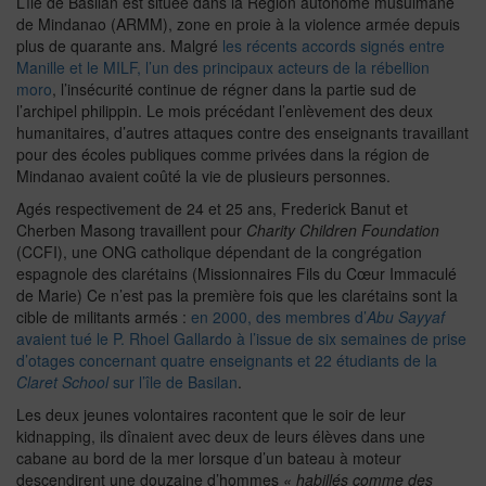
L’île de Basilan est située dans la Région autonome musulmane
de Mindanao (ARMM), zone en proie à la violence armée depuis
plus de quarante ans. Malgré
les récents accords signés entre
Manille et le MILF, l’un des principaux acteurs de la rébellion
moro
, l’insécurité continue de régner dans la partie sud de
l’archipel philippin. Le mois précédant l’enlèvement des deux
humanitaires, d’autres attaques contre des enseignants travaillant
pour des écoles publiques comme privées dans la région de
Mindanao avaient coûté la vie de plusieurs personnes.
Agés respectivement de 24 et 25 ans, Frederick Banut et
Cherben Masong travaillent pour
Charity Children Foundation
(CCFI), une ONG catholique dépendant de la congrégation
espagnole des clarétains (Missionnaires Fils du Cœur Immaculé
de Marie) Ce n’est pas la première fois que les clarétains sont la
cible de militants armés :
en 2000, des membres d’
Abu Sayyaf
avaient tué le P. Rhoel Gallardo à l’issue de six semaines de prise
d’otages concernant quatre enseignants et 22 étudiants de la
Claret School
sur l’île de Basilan
.
Les deux jeunes volontaires racontent que le soir de leur
kidnapping, ils dînaient avec deux de leurs élèves dans une
cabane au bord de la mer lorsque d’un bateau à moteur
descendirent une douzaine d’hommes
« habillés comme des