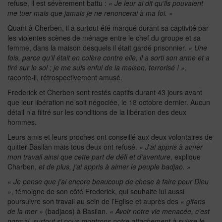
refuse, il est sévèrement battu :
« Je leur ai dit qu’ils pouvaient
me tuer mais que jamais je ne renoncerai à ma foi. »
Quant à Cherben, il a surtout été marqué durant sa captivité par
les violentes scènes de ménage entre le chef du groupe et sa
femme, dans la maison desquels il était gardé prisonnier.
« Une
fois, parce qu’il était en colère contre elle, il a sorti son arme et a
tiré sur le sol ; je me suis enfui de la maison, terrorisé ! »
,
raconte-il, rétrospectivement amusé.
Frederick et Cherben sont restés captifs durant 43 jours avant
que leur libération ne soit négociée, le 18 octobre dernier. Aucun
détail n’a filtré sur les conditions de la libération des deux
hommes.
Leurs amis et leurs proches ont conseillé aux deux volontaires de
quitter Basilan mais tous deux ont refusé.
« J’ai appris à aimer
mon travail ainsi que cette part de défi et d’aventure
, explique
Charben,
et de plus, j’ai appris à aimer le peuple badjao. »
« Je pense que j’ai encore beaucoup de chose à faire pour Dieu
»
, témoigne de son côté Frederick, qui souhaite lui aussi
poursuivre son travail au sein de l’Eglise et auprès des
« gitans
de la mer »
(badjaos) à Basilan.
« Avoir notre vie menacée, c’est
normal, surtout si nous montrons notre attachement à suivre le