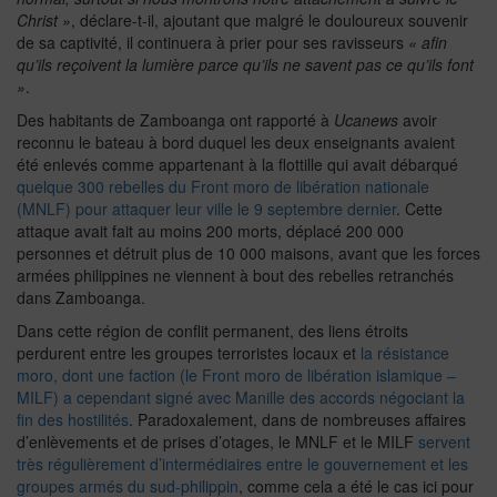
Christ »
, déclare-t-il, ajoutant que malgré le douloureux souvenir
de sa captivité, il continuera à prier pour ses ravisseurs
« afin
qu’ils reçoivent la lumière parce qu’ils ne savent pas ce qu’ils font
»
.
Des habitants de Zamboanga ont rapporté à
Ucanews
avoir
reconnu le bateau à bord duquel les deux enseignants avaient
été enlevés comme appartenant à la flottille qui avait débarqué
quelque 300 rebelles du Front moro de libération nationale
(MNLF) pour attaquer leur ville le 9 septembre dernier
. Cette
attaque avait fait au moins 200 morts, déplacé 200 000
personnes et détruit plus de 10 000 maisons, avant que les forces
armées philippines ne viennent à bout des rebelles retranchés
dans Zamboanga.
Dans cette région de conflit permanent, des liens étroits
perdurent entre les groupes terroristes locaux et
la résistance
moro, dont une faction (le Front moro de libération islamique –
MILF) a cependant signé avec Manille des accords négociant la
fin des hostilités
. Paradoxalement, dans de nombreuses affaires
d’enlèvements et de prises d’otages, le MNLF et le MILF
servent
très régulièrement d’intermédiaires entre le gouvernement et les
groupes armés du sud-philippin
, comme cela a été le cas ici pour