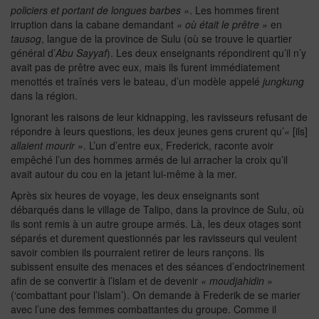
policiers et portant de longues barbes »
. Les hommes firent
irruption dans la cabane demandant
« où était le prêtre »
en
tausog
, langue de la province de Sulu (où se trouve le quartier
général d’
Abu Sayyaf
). Les deux enseignants répondirent qu’il n’y
avait pas de prêtre avec eux, mais ils furent immédiatement
menottés et traînés vers le bateau, d’un modèle appelé
jungkung
dans la région.
Ignorant les raisons de leur kidnapping, les ravisseurs refusant de
répondre à leurs questions, les deux jeunes gens crurent qu’
«
[ils]
allaient mourir »
. L’un d’entre eux, Frederick, raconte avoir
empêché l’un des hommes armés de lui arracher la croix qu’il
avait autour du cou en la jetant lui-même à la mer.
Après six heures de voyage, les deux enseignants sont
débarqués dans le village de Talipo, dans la province de Sulu, où
ils sont remis à un autre groupe armés. Là, les deux otages sont
séparés et durement questionnés par les ravisseurs qui veulent
savoir combien ils pourraient retirer de leurs rançons. Ils
subissent ensuite des menaces et des séances d’endoctrinement
afin de se convertir à l’islam et de devenir
« moudjahidin »
(‘combattant pour l’islam’). On demande à Frederik de se marier
avec l’une des femmes combattantes du groupe. Comme il