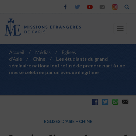
Toggle
navigat
Accueil
/
Médias
/
Eglises
d'Asie
/
Chine
/
Les étudiants du grand
séminaire national ont refusé de prendre part à une
messe célébrée par un évêque illégitime
EGLISES D'ASIE
–
CHINE