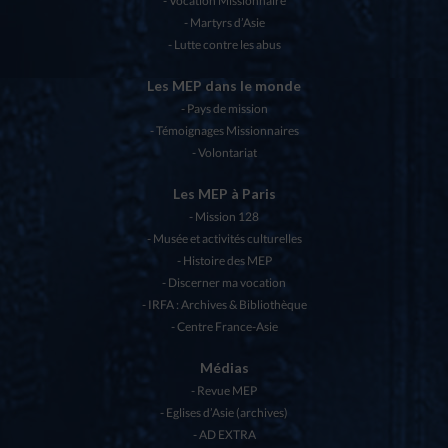
Vocation Missionnaire
Martyrs d’Asie
Lutte contre les abus
Les MEP dans le monde
Pays de mission
Témoignages Missionnaires
Volontariat
Les MEP à Paris
Mission 128
Musée et activités culturelles
Histoire des MEP
Discerner ma vocation
IRFA : Archives & Bibliothèque
Centre France-Asie
Médias
Revue MEP
Eglises d’Asie (archives)
AD EXTRA