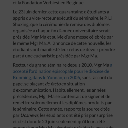
et la Fondation Verbiest en Belgique.
Le 23 juin dernier, cette quarantaine d’étudiants a
appris du vice-recteur exécutif du séminaire, le P. Li
Shuxing, que la cérémonie de remise des diplômes
organisée à chaque fin d’année universitaire serait
présidée Mgr Ma et suivie d’une messe célébrée par
le même Mgr Ma. A l’annonce de cette nouvelle, les
étudiants ont manifesté leur refus de devoir prendre
part à une eucharistie présidée par Mgr Ma.
Recteur du grand séminaire depuis 2010, Mgr Ma
a
accepté l’ordination épiscopale pour le diocèse de
Kunming, dans le Yunnan, en 2006
, sans l’accord du
pape, se plaçant
de facto
en situation
d’excommunication. Habituellement, les années
précédentes, Mgr Ma se contentait de signer et de
remettre solennellement les diplômes produits par
le séminaire. Cette année, rapporte la source citée
par
Ucanews
, les étudiants ont été pris par surprise
et c’est donc le 23 juin seulement qu’il leur a été
annoncé que Mgr Ma viendrait présider la messe de