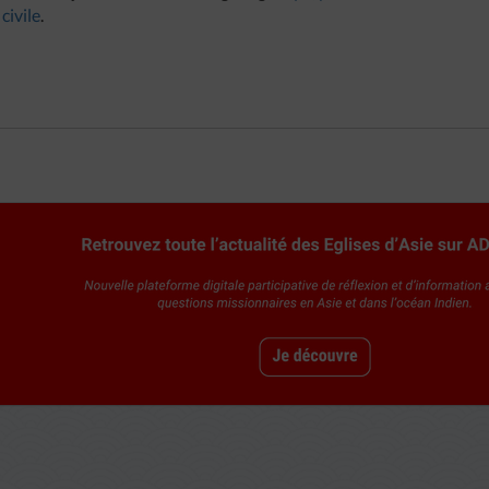
civile
.