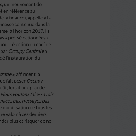
ois, un mouvement de
t en référence au
la finance), appelle à la
romesse contenue dans la
sel à l’horizon 2017. Ils
as « pré-sélectionnées »
pour l’élection du chef de
 par
Occupy Central
en
dé l’instauration du
cratie »
, affirment la
ue fait peser
Occupy
oût, lors d’une grande
 Nous voulons faire savoir
nacez pas, n’essayez pas
e mobilisation de tous les
e valoir à ces derniers
der plus et risquer de ne