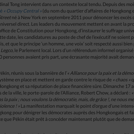
rdinal Tong intervient dans un contexte local tendu. Depuis des m
lé
« Occupy Central »
(du nom du quartier d’affaires de Hongkong e
treet
né à New York en septembre 2011 pour dénoncer les excès de 
universel direct. Les leaders du mouvement mettent en avant la p
office de Constitution pour Hongkong, d’instaurer le suffrage univer
e date, les candidatures au poste de chef de l’exécutif ne soient p
, et que le principe ‘un homme, une voix’ soit respecté aussi bien 
u
Legco
, le Parlement local. Lors d’un référendum informel organisé
0 personnes avaient pris part, une écrasante majorité avait deman
ékin, réunis sous la bannière de l’
« Alliance pour la paix et la démo
système en place et mettent en garde contre le risque de
« chaos »
q
e Hongkong et sa réputation de place financière sûre. Dimanche 17 a
de la ville, le porte-parole de l’Alliance, Robert Chow, a déclaré :
«
la paix ; nous voulons la démocratie, mais, de grâce !, ne nous me
iolence ! »
La manifestation marquait le point d’orgue d’une intens
kong pour dénigrer les démocrates auprès des Hongkongais et fair
ce que Pékin était prêt à concéder maintenant plutôt que de deman