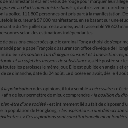
ers de manifestants étaient vêtus de rouge pour marquer leur allége
ngue vie au Parti communiste chinois »
, d’autres venant directem
lon la police, 111 800 personnes ont pris part à la manifestation. 
tefois le curseur à 57 000 manifestants, en se basant sur une étu
ocratie du 1er juillet qui, cette année, avait rassemblé 98 600 mani
personnes selon des estimations indépendantes.
e de passions exacerbées que le cardinal Tong a choisi de s’exprime
té demandé par le pape François d’assurer son office d’évêque de Ho
 intitulée
« En soutien à un dialogue constant et à une action resp
ctorale et au sujet des moyens de subsistance »
, a été postée sur le
 à toutes les paroisses le même jour. Elle est publiée en anglais et 
de ce dimanche, daté du 24 août. Le diocèse en avait, dès le 4 août
e à la polarisation »
des opinions, il lui a semblé
« nécessaire »
d’écri
 »
afin de leur permettre de mieux comprendre
« la position du dio
e bien-être d’une société »
est intimement lié au fait de disposer d’
 de la population de Hongkong,
« les aspirations à une démocratie vé
 évidentes ». « Ces aspirations sont constitutionnellement fondées