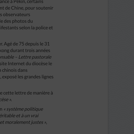
ance à Pékin, certains
ent de Chine, pour soutenir
Des observateurs
de des photos du
festants selon la police et
r. Agé de 75 depuis le 31
ngkong durant trois années
onsable – Lettre pastorale
 site Internet du diocèse le
en chinois dans
, exposé les grandes lignes
re cette lettre de manière à
cèse ».
un
« système politique
ritable et à un vrai
 et moralement justes »
,