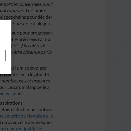
s parties concernées, suivi
mocratique ».
Le Comité
août prochains pour décider
 à
« continuer »
le dialogue.
u dialogue pour progresser.
ent être précisées car nul
 (1,20)
« (…) la colère de
ne peut être obtenue par la
kong et la mise en place
à renforcer la légitimité
es nombreuses et urgentes
e ».
Le cardinal rappelle à
 même année
.
 aspirations
fois d’afficher un soutien
que émérite de Hongkong, le
si qu’avec celle des évêques
re eux, ont justifié le