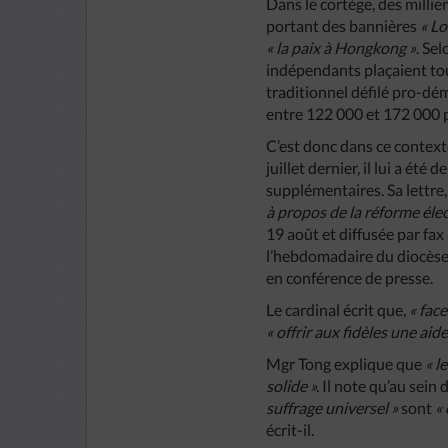
Dans le cortège, des milli
portant des bannières
« Lo
« la paix à Hongkong »
. Se
indépendants plaçaient tou
traditionnel défilé pro-dém
entre 122 000 et 172 000 
C’est donc dans ce context
juillet dernier, il lui a é
supplémentaires. Sa lettre,
à propos de la réforme éle
19 août et diffusée par fax
l’hebdomadaire du diocèse 
en conférence de presse.
Le cardinal écrit que
, « fac
« offrir aux fidèles une aide
Mgr Tong explique que
« l
solide ».
Il note qu’au sein
suffrage universel »
sont
«
écrit-il.