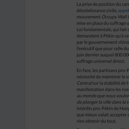
La prise de position du ca
désobéissance civile,
appe
mouvement
Occupy Wall S
mise en place du suffrage 
Loi fondamentale, qui fait 
demandent à Pékin qu’à cett
par le gouvernement chinois
l’exécutif que pour celle d
juin dernier auquel 800 00
suffrage universel direct.
En face, les partisans pro-P
nécessité de maintenir le 
Central
sur la stabilité d
manifestation dans les rues 
au monde que nous voulons 
de plonger la ville dans la v
intérêts pro-Pékin de Hong
que mieux valait accepter 
rien obtenir du tout.