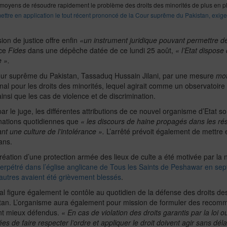
 moyens de résoudre rapidement le problème des droits des minorités de plus en 
ettre en application le tout récent prononcé de la Cour suprême du Pakistan, exigean
ion de justice offre enfin
«un instrument juridique pouvant permettre de
nce
Fides
dans une dépêche datée de ce lundi 25 août,
« l’Etat dispos
 ».
 Cour suprême du Pakistan, Tassaduq Hussain Jilani, par une mesure
mot
al pour les droits des minorités, lequel agirait comme un observatoire 
insi que les cas de violence et de discrimination.
le juge, les différentes attributions de ce nouvel organisme d’Etat son
inations quotidiennes que
« les discours de haine propagés dans les ré
 une culture de l’intolérance »
.
L’arrêté prévoit également de mettre 
ans.
réation d’une protection armée des lieux de culte a été motivée par la 
rpétré dans l’église anglicane de Tous les Saints de Peshawar en sep
autres avaient été grièvement blessés
.
al figure également le contôle au quotidien de la défense des droits des 
akistan. L’organisme aura également pour mission de formuler des recomm
ient mieux défendus.
« En cas de violation des droits garantis par la loi 
s de faire respecter l’ordre et appliquer le droit doivent agir sans déla