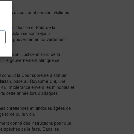
x cas d’abus dont seraient victimes
ission ‘Justice et Paix’ de la
 au Pakistan se sont réjouis
ce par un gouvernement ouvertement
mmission ‘Justice et Paix’ de la
 sur le gouvernement afin que ce
it conduit la Cour suprême à statuer.
akistan, basé au Royaume-Uni, une
), l’intolérance envers les minorités et
ts cette année lors d’attaques
unes chrétiennes et hindoues âgées de
e forcé ou le viol).
rement donné des instructions pour que
t empêchés de le faire. Dans les