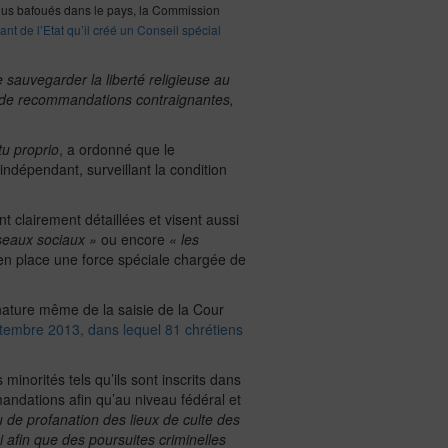
plus bafoués dans le pays, la Commission
t de l’Etat qu’il créé un Conseil spécial
 sauvegarder la liberté religieuse au
e de recommandations contraignantes,
u proprio
, a ordonné que le
indépendant, surveillant la condition
t clairement détaillées et visent aussi
seaux sociaux »
ou encore
« les
en place une force spéciale chargée de
nature même de la saisie de la Cour
tembre 2013, dans lequel 81 chrétiens
minorités tels qu’ils sont inscrits dans
andations afin qu’au niveau fédéral et
ou de profanation des lieux de culte des
i afin que des poursuites criminelles