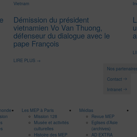
Vietnam
In
e
Démission du président
L
vietnamien Vo Van Thuong,
u
défenseur du dialogue avec le
a
pape François
L
LIRE PLUS
→
Nos partenaire
Contact
Intranet
 monde
Les MEP à Paris
Médias
sion
Mission 128
Revue MEP
es
Musée et activités
Eglises d’Asie
es
culturelles
(archives)
Histoire des MEP
AD EXTRA