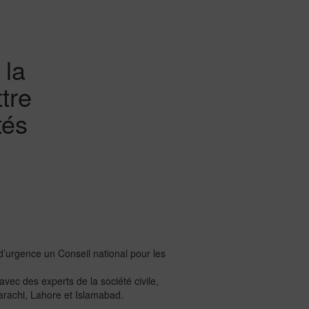
 la
tre
tés
’urgence un Conseil national pour les
ec des experts de la société civile,
Karachi, Lahore et Islamabad.