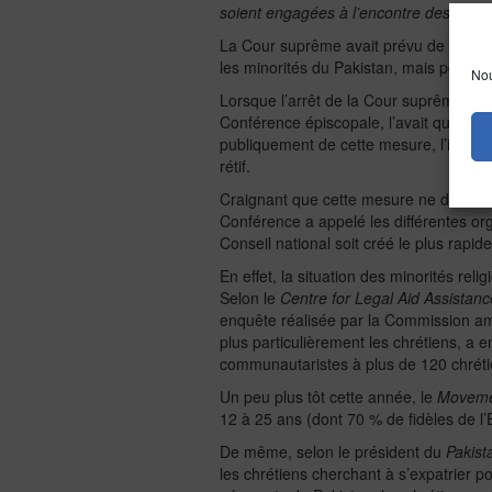
soient engagées à l’encontre des délin
La Cour suprême avait prévu de nommer
les minorités du Pakistan, mais pour le
Nou
Lorsque l’arrêt de la Cour suprême avai
Conférence épiscopale, l’avait qualifié
publiquement de cette mesure, l’inqui
rétif.
Craignant que cette mesure ne demeure 
Conférence a appelé les différentes or
Conseil national soit créé le plus rapid
En effet, la situation des minorités rel
Selon le
Centre for Legal Aid Assistanc
enquête réalisée par la Commission amér
plus particulièrement les chrétiens, a
communautaristes à plus de 120 chrét
Un peu plus tôt cette année, le
Movemen
12 à 25 ans (dont 70 % de fidèles de l’E
De même, selon le président du
Pakist
les chrétiens cherchant à s’expatrier po