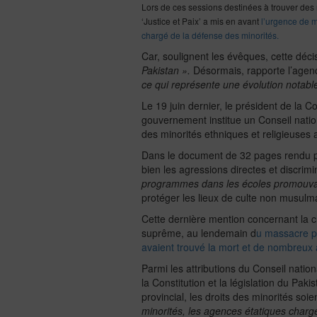
Lors de ces sessions destinées à trouver des
‘Justice et Paix’ a mis en avant
l’urgence de m
chargé de la défense des minorités.
Car, soulignent les évêques, cette décis
Pakistan ».
Désormais, rapporte l’age
ce qui représente une évolution notable
Le 19 juin dernier, le président de la
gouvernement institue un Conseil nation
des minorités ethniques et religieuses a
Dans le document de 32 pages rendu par 
bien les agressions directes et discrim
programmes dans les écoles promouvant
protéger les lieux de culte non musulm
Cette dernière mention concernant la c
suprême, au lendemain d
u massacre pe
avaient trouvé la mort et de nombreux 
Parmi les attributions du Conseil nation
la Constitution et la législation du P
provincial, les droits des minorités so
minorités, les agences étatiques chargée