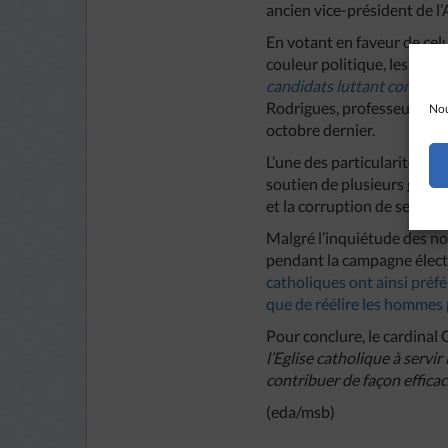
ancien vice-président de l
En votant en faveur de celu
couleur politique, les chré
candidats luttant contre la
Rodrigues, professeur d’hi
Nou
octobre dernier.
L’une des particularités de
soutien de plusieurs group
et la corruption de ses me
Malgré l’inquiétude des n
pendant la campagne électo
catholiques ont ainsi préfé
que de réélire les hommes
Pour conclure, le cardina
l’Eglise catholique à servi
contribuer de façon efficace
(eda/msb)