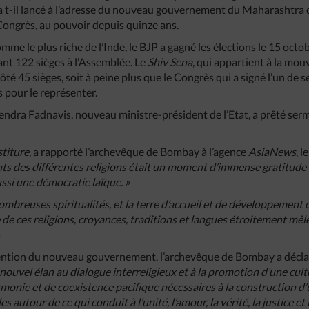
 a t-il lancé à l’adresse du nouveau gouvernement du Maharashtra 
 Congrès, au pouvoir depuis quinze ans.
mme le plus riche de l’Inde, le BJP a gagné les élections le 15 octo
nt 122 sièges à l’Assemblée. Le
Shiv Sena
, qui appartient à la mou
té 45 sièges, soit à peine plus que le Congrès qui a signé l’un de 
 pour le représenter.
endra Fadnavis, nouveau ministre-président de l’Etat, a prêté serme
stiture
, a rapporté l’archevêque de Bombay à l’agence
AsiaNews
, 
nts des différentes religions était un moment d’immense gratitude
ssi une démocratie laïque. »
nombreuses spiritualités, et la terre d’accueil et de développement
 de ces religions, croyances, traditions et langues étroitement mêl
»
ntention du nouveau gouvernement, l’archevêque de Bombay a décl
ouvel élan au dialogue interreligieux et à la promotion d’une cultu
rmonie et de coexistence pacifique nécessaires à la construction d’u
autour de ce qui conduit à l’unité, l’amour, la vérité, la justice et l