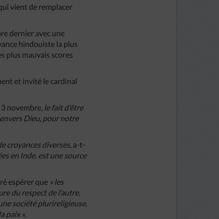
qui vient de remplacer
bre dernier avec une
vance hindouiste la plus
ses plus mauvais scores
nt et invité le cardinal
le 3 novembre,
le fait d’être
 envers Dieu, pour notre
 de croyances diverses
, a-t-
ées en Inde, est une source
aré espérer que
« les
re du respect de l’autre,
ne société plurireligieuse,
a paix ».