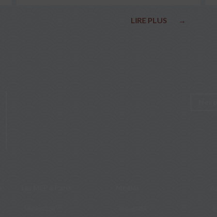
le pape François
LIRE PLUS
→
Nos p
e
Les MEP à Paris
Médias
A
Mission 128
Revue MEP
E