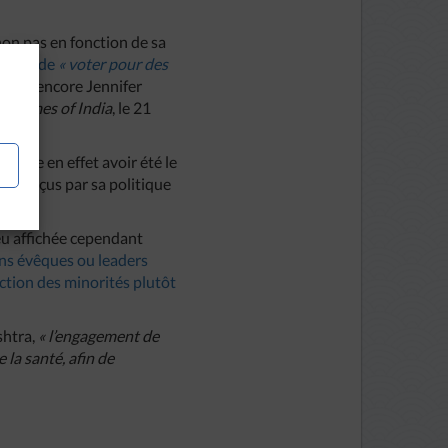
 non pas en fonction de sa
étaient de
« voter pour des
ffirme encore Jennifer
 du
Times of India
, le 21
emble en effet avoir été le
ent déçus par sa politique
eu affichée cependant
ins évêques ou leaders
ection des minorités plutôt
shtra,
« l’engagement de
 la santé, afin de