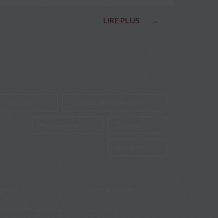
élections nationales
LIRE PLUS
→
artenaires
Chartes éthiques MEP
Nous visiter
Contact
Intranet
genda
Infos pratiques
xpositions et animations
Horaires & Accès