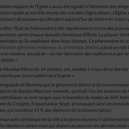
ion majeure de l’Eglise a aussi été signalé à l’attention des dirigea
lution rapide au terrible drame des suicides d’agriculteurs. L’Eglise
oissant de paysans qui décident aujourd’hui de mettre fin à leurs j
 effet, l’Etat du Maharashtra fait régulièrement la Une des journ
urrentes après chaque épisode climatique difficile. La plupart d’en
pesticides qu’ils emploient dans leurs champs. Ce phénomène de s
 élections générales indiennes au printemps dernier
, a joué un rôle
a en octobre, accusé de
« ne rien faire pour des malheureux qui n
dettes ».
e
Mumbai Mirror
du 14 octobre, ont, semble-t-il lors de ce dernie
cœurés par la corruption du Congrès ».
la mégapole de Bombay que le glissement électoral de la communaut
ription de Bandra West par exemple, qui était l’un des bastions d
catholiques se sont rangés sous la bannière du leader du BJP, Ashi
tant du Congrès, Kripashankar Singh, provoquant ainsi des tensions
, qui constitue 11 % des électeurs de la circonscription.
munauté catholique de la ville a toujours soutenu traditionnelle
es électeurs contre ceux qui étaient au pouvoir ces derniers mois 