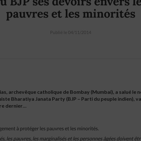
u BJP ses devoirs envers l
pauvres et les minorités
Publié le 04/11/2014
ias, archevêque catholique de Bombay (Mumbai), a salué le
uiste Bharatiya Janata Party (BJP – Parti du peuple indien), v
bre dernier…
gement à protéger les pauvres et les minorités.
, les pauvres, les marginalisés et les personnes âgées doivent être