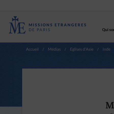
Qui so
Accueil
/
Médias
/
Eglises d'Asie
/
Inde
Ma