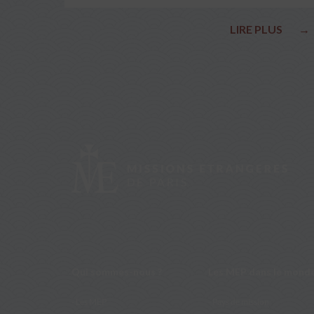
LIRE PLUS
→
Qui sommes-nous ?
Les MEP dans le mond
Les MEP
Pays de mission