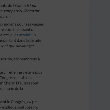
nts de l’Etat : «
Il faut
 se sent particulièrement
ours. »
aux indiens pour ses vagues
tre eux choisissent de
ociété,
qui a atteint un
 important dans la défaite
e sont que davantage
r scrutin, été nombreux à
é chrétienne a été le plus
u Congrès depuis des
sh Shelar. D’autres sont
 au sein de la
ment le Congrès,
« il y a
»
, explique Anil Joseph,