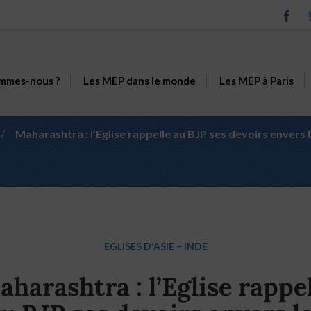
mmes-nous ?
Les MEP dans le monde
Les MEP à Paris
/
Maharashtra : l’Eglise rappelle au BJP ses devoirs envers 
EGLISES D'ASIE
–
INDE
harashtra : l’Eglise rappe