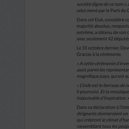
société digne de ce nom »
,
celui mené par le Parti du
Dans cet Etat, considéré co
majorité absolue, remporta
extrême, a obtenu de son cô
avec seulement 42 députés
Le 31 octobre dernier, Dev
Gracias à la cérémonie.
« A cette cérémonie d’inve
assis parmi les représenta
magnifique pays, qui est au
« L’Inde est le berceau de 
il poursuivi.
Et la mosaïque
inépuisable d’inspiration. 
Dans sa déclaration à l’i
dirigeants donneraient un n
qui créeront le climat d’ha
rassemblant tous les peuples 