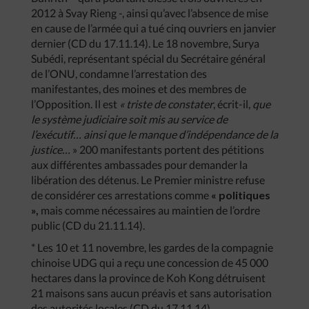
2012 à Svay Rieng -, ainsi qu’avec l’absence de mise
en cause de l’armée qui a tué cinq ouvriers en janvier
dernier (CD du 17.11.14). Le 18 novembre, Surya
Subédi, représentant spécial du Secrétaire général
de l’ONU, condamne l’arrestation des
manifestantes, des moines et des membres de
l’Opposition. Il est
« triste de constater
, écrit-il,
que
le système judiciaire soit mis au service de
l’exécutif… ainsi que le manque d’indépendance de la
justice…
» 200 manifestants portent des pétitions
aux différentes ambassades pour demander la
libération des détenus. Le Premier ministre refuse
de considérer ces arrestations comme
« politiques
»,
mais comme nécessaires au maintien de l’ordre
public (CD du 21.11.14).
* Les 10 et 11 novembre, les gardes de la compagnie
chinoise UDG qui a reçu une concession de 45 000
hectares dans la province de Koh Kong détruisent
21 maisons sans aucun préavis et sans autorisation
des autorités locales (CD du 17.11.14).