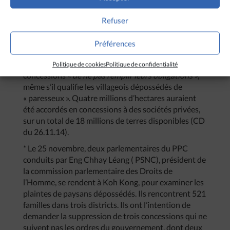
foncier qui oppose les villageois de Thpong au
sénateur Ly Yong Phat (CD du 29.11.14).
Refuser
* Le 25 novembre, Mong Rethty,
« l’homme d’affaires
le plus influent auprès du Premier ministre »
, selon
Préférences
l’ambassade des Etats-Unis citée par
Wikileaks
,
accuse plusieurs bénéficiaires de nouvelles
Politique de cookies
Politique de confidentialité
concessions
« de ne pas remplir leurs obligations »
,
même s’il qualifie les villageois dépossédés de
« paresseux ». Quatre millions d’hectares auraient
été accordés en concessions à des sociétés privées,
sur un total de 18 millions de terres disponibles (CD
du 26.11.14).
* Le 25 novembre, deux parlementaires du PPC
conduits par Eng Chhay Léang ( PSNC), président de
la commission parlementaire des Droits de
l’Homme, se rendent à Koh Kong, pour examiner les
plaintes de paysans dépossédés. Ils rencontrent 521
familles dans trois districts. Ils ont l’intention de
demander la suppression de trois concessions qui ne
suivent pas les ordres du gouvernement, dont deux