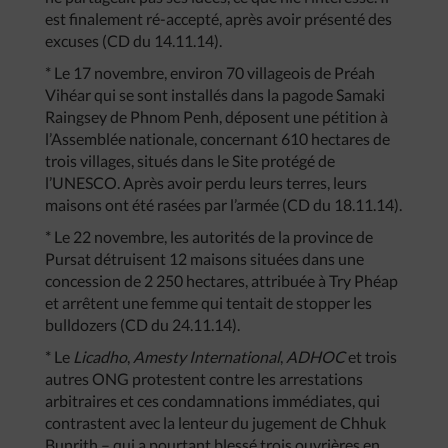
est finalement ré-accepté, après avoir présenté des
excuses (CD du 14.11.14).
* Le 17 novembre, environ 70 villageois de Préah
Vihéar qui se sont installés dans la pagode Samaki
Raingsey de Phnom Penh, déposent une pétition à
l’Assemblée nationale, concernant 610 hectares de
trois villages, situés dans le Site protégé de
l’UNESCO. Après avoir perdu leurs terres, leurs
maisons ont été rasées par l’armée (CD du 18.11.14).
* Le 22 novembre, les autorités de la province de
Pursat détruisent 12 maisons situées dans une
concession de 2 250 hectares, attribuée à Try Phéap
et arrêtent une femme qui tentait de stopper les
bulldozers (CD du 24.11.14).
* Le
Licadho
,
Amesty International
,
ADHOC
et trois
autres ONG protestent contre les arrestations
arbitraires et ces condamnations immédiates, qui
contrastent avec la lenteur du jugement de Chhuk
Bunrith – qui a pourtant blessé trois ouvrières en