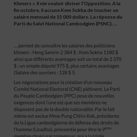
Khmers ». Il nie vouloir diviser l’Opposition. A la
fin octobre, il accuse Kem Sokha de toucher un
salaire mensuel de 15 000 dollars. La réponse du
Parti du Salut National Cambodgien (PSNC), …
… permet de connaître les salaires des politiciens
khmers : Heng Samrin 2 384 $ ; Kem Sokha 1180 $
ainsi que différents avantages soit un total de 2 370
$ ; un simple député 975 $, plus certains avantages
(Salaire des ouvriers : 128 $ !).
Les négociations pour la création d’un nouveau
Comité National Electoral (CNE) piétinent. Le Parti
du Peuple Cambodgien (PPC) pose de nouvelles
exigences dont l’une est que ses membres ne
disposent pas de la double nationalité. Par le fait
même est exclue Mme Pung Chhiv Kek, présidente
de la Ligue cambodgienne de défense des droits de
ème
l’homme (Licadho), pressentie pour être le 9
membre choisi par consensus, qui a la triple