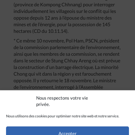
(province de Kompong Chhnang) pour interroger
individuellement les villageois sur le conflit qui les
oppose depuis 12 ans à l’épouse du ministre des
mines et de l’énergie, pour la possession de 145
hectares (CD du 10.11.14).
* Ce même 10 novembre, Pol Ham, PSCN, président
de la commission parlementaire de l’environnement,
ainsi que les membres de sa commission, se rendent
dans le secteur de Stung Chhay Areng où est prévue
la construction d’un barrage électrique. La minorité
Chong qui vit dans la région y est farouchement
opposée. Il y retourne le 18 novembre. Le ministre
de l’environnement, interrogé à l’Assemblée
nationale, incite à la patience (CD au 15.11.14).
Nous respectons votre vie
* Le 27 novembre, Hun Sinath, sœur de Hun Sen,
privée.
menace de démissionner de son poste de Secrétaire
d’Etat au ministère des relations de l’Assemblée
Nous utilisons des cookies pour optimiser notre site web et notre service.
nationale avec le Sénat et de l’Inspection, parce que
son ministère n’a pas enquêté sur le long conflit
Accepter