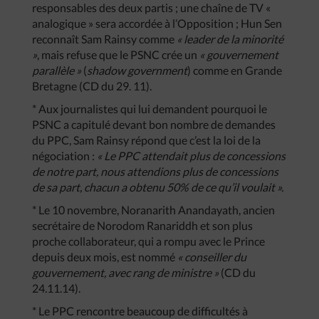
responsables des deux partis ; une chaîne de TV «
analogique » sera accordée à l’Opposition ; Hun Sen
reconnaît Sam Rainsy comme
« leader de la minorité
»
, mais refuse que le PSNC crée un
« gouvernement
parallèle »
(
shadow government
) comme en Grande
Bretagne (CD du 29. 11).
* Aux journalistes qui lui demandent pourquoi le
PSNC a capitulé devant bon nombre de demandes
du PPC, Sam Rainsy répond que c’est la loi de la
négociation :
« Le PPC attendait plus de concessions
de notre part, nous attendions plus de concessions
de sa part, chacun a obtenu 50% de ce qu’il voulait ».
* Le 10 novembre, Noranarith Anandayath, ancien
secrétaire de Norodom Ranariddh et son plus
proche collaborateur, qui a rompu avec le Prince
depuis deux mois, est nommé
« conseiller du
gouvernement, avec rang de ministre »
(CD du
24.11.14).
* Le PPC rencontre beaucoup de difficultés à