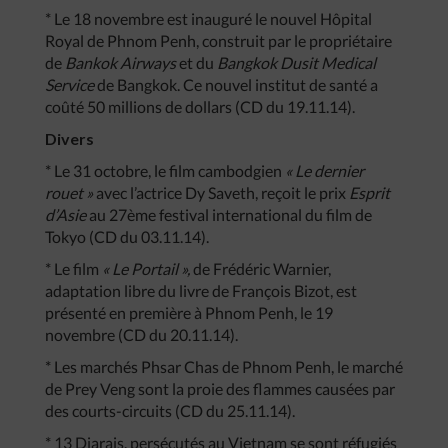
* Le 18 novembre est inauguré le nouvel Hôpital
Royal de Phnom Penh, construit par le propriétaire
de
Bankok Airways
et du
Bangkok Dusit Medical
Service
de Bangkok. Ce nouvel institut de santé a
coûté 50 millions de dollars (CD du 19.11.14).
Divers
* Le 31 octobre, le film cambodgien
« Le dernier
rouet »
avec l’actrice Dy Saveth, reçoit le prix
Esprit
d’Asie
au 27ème festival international du film de
Tokyo (CD du 03.11.14).
* Le film
« Le Portail »,
de Frédéric Warnier,
adaptation libre du livre de François Bizot, est
présenté en première à Phnom Penh, le 19
novembre (CD du 20.11.14).
* Les marchés Phsar Chas de Phnom Penh, le marché
de Prey Veng sont la proie des flammes causées par
des courts-circuits (CD du 25.11.14).
* 13 Djarais, persécutés au Vietnam se sont réfugiés