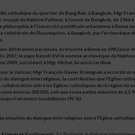
lle catholique du quartier de Bang Rak, à Bangkok, Mgr Fran
t-Joseph de Nakhon Pathom, à l’ouest de Bangkok, de 1966 à 19
e philosophie à l’Université pontificale urbanienne à Rome de
la cathédrale de l’Assomption, à Bangkok, par l’archevêque 
u.
dans différentes paroisses, il retourne à Rome en 1982 pour ét
 En 2007, le pape Benoit XVI le nomme archevêque de Nakhon 
 2009, succédant à Mgr Michai, lui aussi cardinal.
our le Vatican, Mgr François-Xavier Kriengsak a accordé un 
s du dialogue interreligieux, la contribution que l’Eglise cath
a collaboration entre les Eglises catholiques de la région du s
 sont environ 300 000, soit une toute petite minorité de 0,5 
s majoritairement bouddhistes (95 %).
 la situation du dialogue interreligieux entre l’Eglise catholiqu
 Kriengsak Kovithavanij :
En Thaïlande, le dialogue interreligie