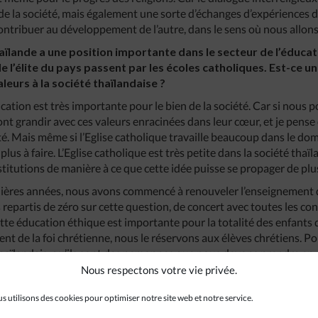
 de la société, mais également une sorte d’échanges d’expériences
contribuer au développement de l’autre, dans le sens où nous allon
haïlande a une position importante dans le secteur de l’éducat
’élite du pays passent par les écoles catholiques. Est-ce un
leurs à la société thaïlandaise ?
ucation est très importante pour le bien de la société. Car si nous
ont grandir avec ces valeurs enracinées dans leur cœur, et je pense
é. Mais même si l’Eglise catholique travaille beaucoup dans le dom
plus à faire. L’Eglise catholique est très petite dans la société tha
stitutions de manière à ce que cette idée puisse se propager de plu
nières années, nous avons commencé à renouveler l’enseignement d
epartis de zéro sur cette question, de concert avec toutes les con
tte éducation éthique est importante pour la totalité des enfants 
t de la foi chrétienne, nous le réservons aux élèves chrétiens. Pou
Thaïlandais, qu’ils sont des personnes que nous devons prendre en 
our leur formation. C’est pour cela que l’éducation éthique est di
Nous respectons votre vie privée.
 Quand nous aurons fini le renouvellement de ces cours d’éthique
s utilisons des cookies pour optimiser notre site web et notre service.
rce qu’il ne s’agit pas seulement de les former à enseigner ces val
udrions également partager cette expérience avec d’autres institu