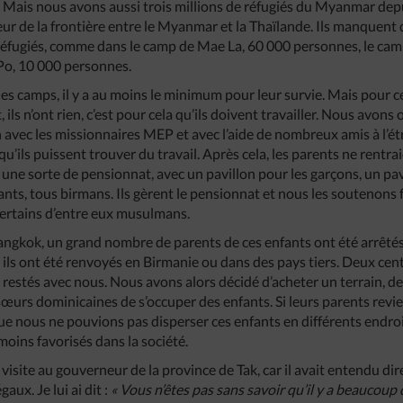
. Mais nous avons aussi trois millions de réfugiés du Myanmar depu
eur de la frontière entre le Myanmar et la Thaïlande. Ils manquent
réfugiés, comme dans le camp de Mae La, 60 000 personnes, le c
Po, 10 000 personnes.
les camps, il y a au moins le minimum pour leur survie. Mais pour 
, ils n’ont rien, c’est pour cela qu’ils doivent travailler. Nous avon
 avec les missionnaires MEP et avec l’aide de nombreux amis à l’ét
’ils puissent trouver du travail. Après cela, les parents ne rentraie
ne sorte de pensionnat, avec un pavillon pour les garçons, un pavil
ants, tous birmans. Ils gèrent le pensionnat et nous les soutenons
certains d’entre eux musulmans.
angkok, un grand nombre de parents de ces enfants ont été arrêtés, 
; ils ont été renvoyés en Birmanie ou dans des pays tiers. Deux cen
 restés avec nous. Nous avons alors décidé d’acheter un terrain, de 
rs dominicaines de s’occuper des enfants. Si leurs parents revien
que nous ne pouvions pas disperser ces enfants en différents endroi
moins favorisés dans la société.
e visite au gouverneur de la province de Tak, car il avait entendu dir
aux. Je lui ai dit :
« Vous n’êtes pas sans savoir qu’il y a beaucoup 