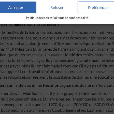
gnement supérieur, de manière à pouvoir collaborer avec eux pour l
Accepter
Refuser
Préférences
Politique de cookies
Politique de confidentialité
écoles catholiques de Thaïlande viennent de familles riches. 
 des familles moins favorisées ?
us de familles de la haute société, mais aussi beaucoup d’enfants viv
 les régions reculées, nous avons aussi des écoles pour les personn
e, il y a sept ans, alors je venais d’être nommé évêque de Nakhon 
es MEP (Missions Etrangères de Paris) n’aimaient pas travailler d
assique du terme, mais qu’ils avaient fondé des écoles dans les zone
dans la forêt et les villages. Ils y dispensaient gratuitement un ens
 pas payer. Mais ils l’ont fait malgré tout, car s’il n’y a pas d’éd
évelopper ? Leur travail a été étonnant. J’essaie aussi de travailler 
s les régions éloignées aient la possibilité de donner une éducation
cent sur l’aide aux minorités montagnardes du nord, n’est-ce-
khon Sawan, Mae Sot et Tak, il y a six groupes ethniques distincts.
a huit groupes ethniques. Et il n’y a pas seulement que les groupes
r exemple, dans les années 1970, il y avait 700 000 ou 800 000 ré
es boat-people vietnamiens, les Cambodgiens et les Laotiens. Ils so