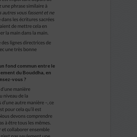
 une phrase similaire à
s autres vous fassent et ne
dans les écritures sacrées
ssaient de mettre cela en
her la main dans la main.
 des lignes directrices de
vec une très bonne
 un fond commun entre le
gnement du Bouddha, en
ensez-vous ?
, d’une manière
u niveau de la
 d’une autre manière –, ce
t pour cela qu’il est
r. Nous devons comprendre
as à être tous les mêmes.
r et collaborer ensemble
x n’est pas seulement une