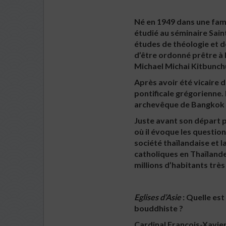
Né en 1949 dans une fami
étudié au séminaire Sain
études de théologie et d
d’être ordonné prêtre à 
Michael Michai Kitbunch
Après avoir été vicaire 
pontificale grégorienne.
archevêque de Bangkok en
Juste avant son départ p
où il évoque les question
société thaïlandaise et l
catholiques en Thaïlande
millions d’habitants trè
Eglises d’Asie
: Quelle est
bouddhiste ?
Cardinal François-Xavier