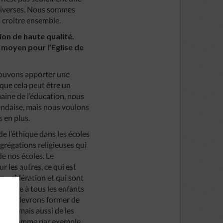
 diverses. Nous sommes
s croître ensemble.
ion de haute qualité.
 moyen pour l’Eglise de
 pouvons apporter une
 que cela peut être un
aine de l’éducation, nous
ïlandaise, mais nous voulons
s en plus.
e l’éthique dans les écoles
grégations religieuses qui
de nos écoles. Le
r les autres, ce qui est
considération et qui sont
spensée à tous les enfants
, nous devrons former de
eurs, mais aussi de les
tions, comme par exemple