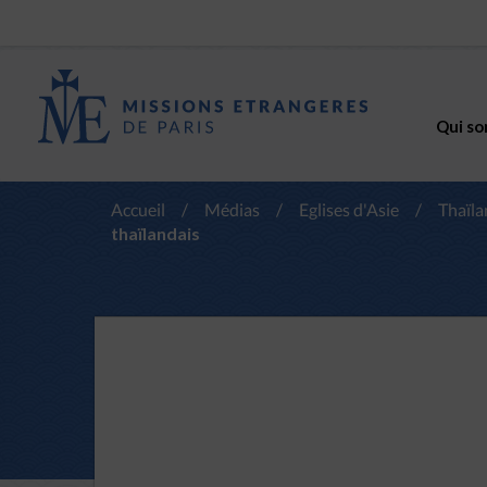
Qui so
Accueil
/
Médias
/
Eglises d'Asie
/
Thaïl
thaïlandais