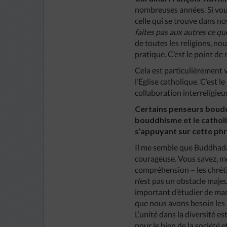
nombreuses années. Si vous
celle qui se trouve dans no
faites pas aux autres ce qu
de toutes les religions, nou
pratique. C’est le point de
Cela est particulièrement vr
l’Eglise catholique. C’est
collaboration interreligieus
Certains penseurs boudd
bouddhisme et le catholic
s’appuyant sur cette phra
Il me semble que Buddhadas
courageuse. Vous savez, m
compréhension – les chréti
n’est pas un obstacle majeu
important d’étudier de man
que nous avons besoin les 
L’unité dans la diversité 
pour le bien de la société 