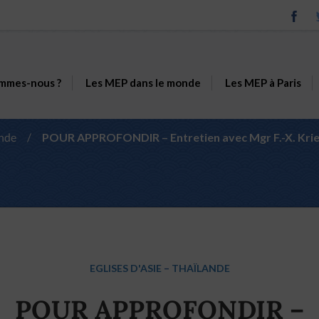
mmes-nous ?
Les MEP dans le monde
Les MEP à Paris
ande
/
POUR APPROFONDIR – Entretien avec Mgr F.-X. Krien
EGLISES D'ASIE
–
THAÏLANDE
POUR APPROFONDIR –