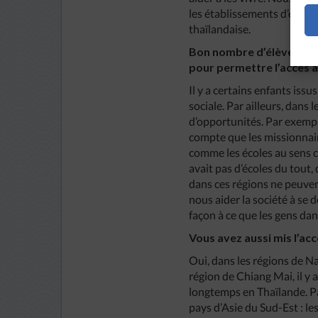
les établissements d’ensei
thaïlandaise.
Bon nombre d’élèves des 
pour permettre l’accès à
Il y a certains enfants iss
sociale. Par ailleurs, dans
d’opportunités. Par exempl
compte que les missionnair
comme les écoles au sens cl
avait pas d’écoles du tout, 
dans ces régions ne peuvent
nous aider la société à se d
façon à ce que les gens dan
Vous avez aussi mis l’ac
Oui, dans les régions de Na
région de Chiang Mai, il y 
longtemps en Thaïlande. Pa
pays d’Asie du Sud-Est : l