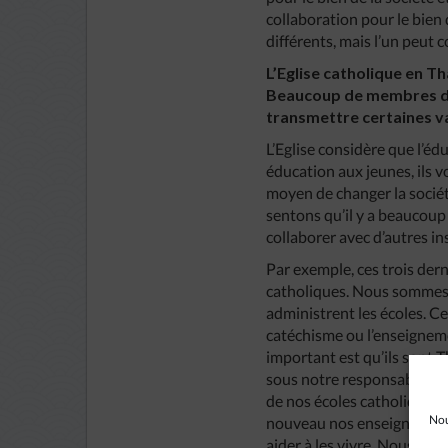
collaboration pour le bien
différents, mais l’un peut 
L’Eglise catholique en T
Beaucoup de membres de l
transmettre certaines va
L’Eglise considère que l’éd
éducation aux jeunes, ils v
moyen de changer la sociét
sentons qu’il y a beaucoup 
collaborer avec d’autres in
Par exemple, ces trois der
catholiques. Nous sommes r
administrent les écoles. Ce
catéchisme ou l’enseignemen
important est qu’ils sont 
sous notre responsabilité p
de nos écoles catholiques.
Nou
nouveau nos enseignants, pa
aider à les vivre. Nous vo