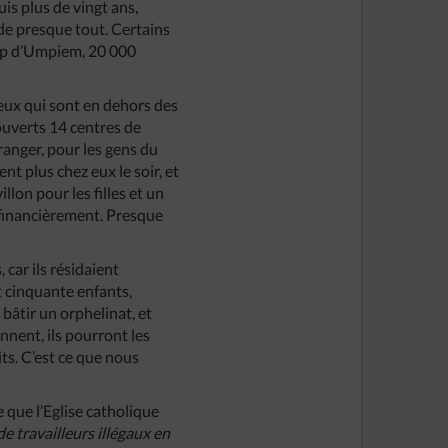
is plus de vingt ans,
 de presque tout. Certains
amp d’Umpiem, 20 000
ceux qui sont en dehors des
s ouverts 14 centres de
ranger, pour les gens du
nt plus chez eux le soir, et
lon pour les filles et un
 financièrement. Presque
car ils résidaient
t cinquante enfants,
bâtir un orphelinat, et
nent, ils pourront les
ts. C’est ce que nous
e que l’Eglise catholique
de travailleurs illégaux en