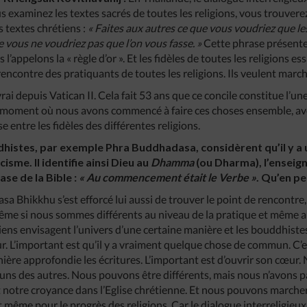
 examinez les textes sacrés de toutes les religions, vous trouverez
s textes chrétiens :
« Faites aux autres ce que vous voudriez que le
e vous ne voudriez pas que l’on vous fasse. »
Cette phrase présente 
s l’appelons la « règle d’or ». Et les fidèles de toutes les religions e
 rencontre des pratiquants de toutes les religions. Ils veulent marc
ai depuis Vatican II. Cela fait 53 ans que ce concile constitue l’une
 le moment où nous avons commencé à faire ces choses ensemble, a
e entre les fidèles des différentes religions.
histes, par exemple Phra Buddhadasa, considèrent qu’il y a
isme. Il identifie ainsi Dieu au
Dhamma
(ou Dharma), l’ensei
se de la Bible :
« Au commencement était le Verbe »
. Qu’en p
a Bhikkhu s’est efforcé lui aussi de trouver le point de rencontre
ême si nous sommes différents au niveau de la pratique et même a
ens envisagent l’univers d’une certaine manière et les bouddhistes
r. L’important est qu’il y a vraiment quelque chose de commun. C’es
ière approfondie les écritures. L’important est d’ouvrir son cœu
uns des autres. Nous pouvons être différents, mais nous n’avons p
est notre croyance dans l’Eglise chrétienne. Et nous pouvons marche
et même pour le progrès des religions. Car le dialogue interreligieu