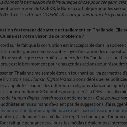
s donnez la permission de faire quelque chose pour ces gens, cela b
 mentionné le nom de COERR, le Bureau catholique pour les secours 
70. Il a dit :
« Ah, oui, COERR. D’accord, je vais fermer les yeux. C
uestion fortement débattue actuellement en Thaïlande. Elle
 Quelle est votre vision de ce problème ?
cord sur le fait que la corruption est inacceptable dans la société c
ie, tous les gouvernements ont essayé d’instaurer des dispositio
 Il me semble que ces dernières années, les Thaïlandais se sont b
s lors, c’est le bon moment pour engager des actions pour résoudre
passer en Thaïlande me semble être un tournant qui va permettre d’a
 il y a trois ans,
Human Rights Watch
a considéré que les politici
 et a appelé les leaders des différentes religions à lancer un appel 
n. Ils nous ont donné 30 minutes pour parler à la télévision, dix min
ens de
Human Rights Watch
nous ont demandé :
« Que pouvez-vou
bouddhistes et musulmans n’avaient pas de suggestions. J’ai suggér
 l’hymne national, nous appelions à ce que chacun fasse une minute 
vention, j’ai demandé aux médias de répéter chaque jour l’annonce
 l’ont fait que pendant deux jours, les médias n’étaient pas intéress