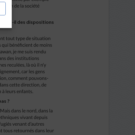
e bien de la société
Y-a-t-il des dispositions
ant tout type de situation
es qui bénéficient de moins
Sawan, je me suis rendu
ans des institutions
s reculées, là où il n’y
eignement, car les gens
ucation, comment pouvons-
dans cette direction, de
 à leurs enfants.
pas ?
 Mais dans le nord, dans la
 ethniques vivant depuis
fugiés venant d’autres
nt tous retournés dans leur