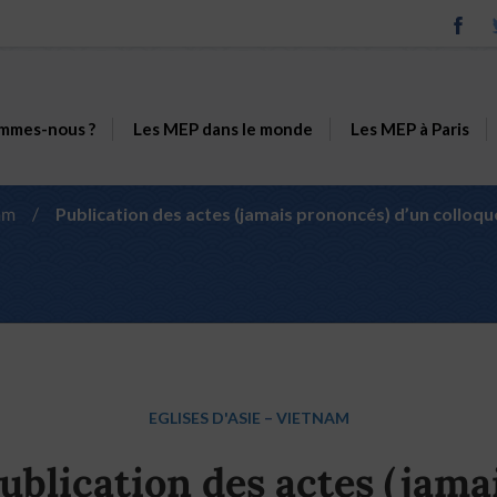
mmes-nous ?
Les MEP dans le monde
Les MEP à Paris
am
/
Publication des actes (jamais prononcés) d’un colloq
EGLISES D'ASIE
–
VIETNAM
ublication des actes (jama