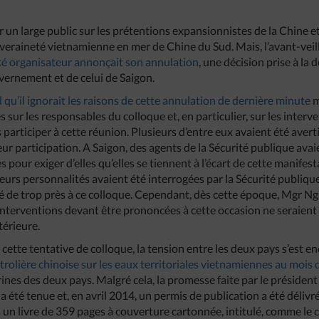
 un large public sur les prétentions expansionnistes de la Chine e
veraineté vietnamienne en mer de Chine du Sud. Mais, l’avant-veill
é organisateur annonçait son annulation
, une décision prise à l
uvernement et de celui de Saigon.
d qu’il ignorait les raisons de cette annulation de dernière minute
m
s sur les responsables du colloque et, en particulier, sur les interv
articiper à cette réunion. Plusieurs d’entre eux avaient été averti
leur participation. A Saigon, des agents de la Sécurité publique av
our exiger d’elles qu’elles se tiennent à l’écart de cette manifest
eurs personnalités avaient été interrogées par la Sécurité publique
sé de trop près à ce colloque. Cependant, dès cette époque, Mgr N
 interventions devant être prononcées à cette occasion ne seraient
térieure.
ette tentative de colloque, la tension entre les deux pays s’est e
trolière chinoise sur les eaux territoriales vietnamiennes au mois
ines des deux pays. Malgré cela, la promesse faite par le présiden
 a été tenue et, en avril 2014, un permis de publication a été délivr
 un livre de 359 pages à couverture cartonnée, intitulé, comme le 