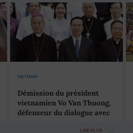
VIETNAM
Démission du président
vietnamien Vo Van Thuong,
défenseur du dialogue avec
le pape François
LIRE PLUS
→