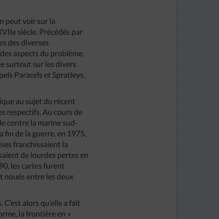
On peut voir sur la
XVIIe siècle. Précédés par
es des diverses
e des aspects du problème.
e surtout sur les divers
pels Paracels et Spratleys,
ique au sujet du récent
es respectifs. Au cours de
le contre la marine sud-
 fin de la guerre, en 1975,
ses franchissaient la
ssaient de lourdes pertes en
, les cartes furent
nt noués entre les deux
C’est alors qu’elle a fait
forme, la frontière en
«