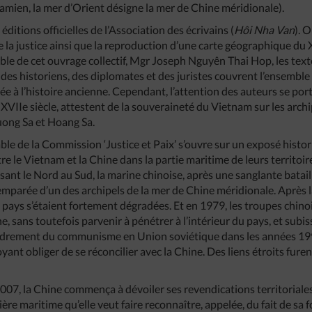
namien, la mer d’Orient désigne la mer de Chine méridionale).
 éditions officielles de l’Association des écrivains (
Hôi Nha Van
). 
 la justice ainsi que la reproduction d’une carte géographique du 
e de cet ouvrage collectif, Mgr Joseph Nguyên Thai Hop, les text
 des historiens, des diplomates et des juristes couvrent l’ensembl
 à l’histoire ancienne. Cependant, l’attention des auteurs se port
XVIIe siècle, attestent de la souveraineté du Vietnam sur les archi
ong Sa et Hoang Sa.
ble de la Commission ‘Justice et Paix’ s’ouvre sur un exposé histor
re le Vietnam et la Chine dans la partie maritime de leurs territoir
ant le Nord au Sud, la marine chinoise, après une sanglante batail
emparée d’un des archipels de la mer de Chine méridionale. Après la
x pays s’étaient fortement dégradées. Et en 1979, les troupes chinoi
, sans toutefois parvenir à pénétrer à l’intérieur du pays, et subi
ondrement du communisme en Union soviétique dans les années 1990
yant obliger de se réconcilier avec la Chine. Des liens étroits fure
007, la Chine commença à dévoiler ses revendications territoriales. 
ière maritime qu’elle veut faire reconnaître, appelée, du fait de sa 