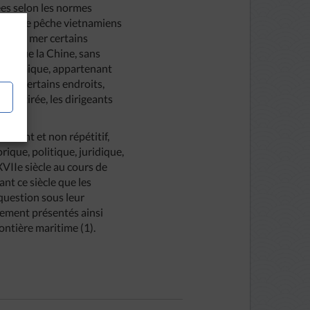
lées selon les normes
teaux de pêche vietnamiens
er à la mer certains
lorsque la Chine, sans
 économique, appartenant
ui, en certains endroits,
é retirée, les dirigeants
hérent et non répétitif,
rique, politique, juridique,
VIIe siècle au cours de
nt ce siècle que les
question sous leur
gement présentés ainsi
ontière maritime (1).