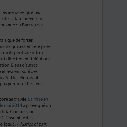
t les menaces qu’elles
e de la date prévue,
un
a demande du Bureau des
ais que de fortes
enants qui avaient été priés
s qu’ils perdraient leur
aient directement téléphoné
ation. Dans d’autres
 et avaient subi des
guyên Thai Hop avait
 pas perdus et feraient
ncore aggravée.
La mise en
 de mai 2014
a provoqué un
t de la Commission
é à l’ensemble des
colloque,
« Justice et paix