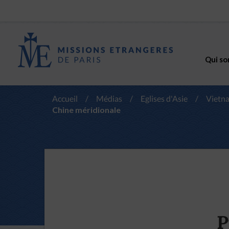
Qui so
Accueil
/
Médias
/
Eglises d'Asie
/
Vietn
Chine méridionale
P