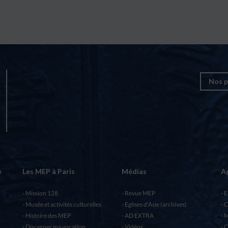
Nos p
e
Les MEP à Paris
Médias
A
Mission 128
Revue MEP
E
Musée et activités culturelles
Eglises d’Asie (archives)
C
Histoire des MEP
AD EXTRA
M
Discerner ma vocation
Vidéos
C