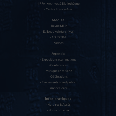
IRFA : Archives & Bibliothèque
Centre France-Asie
Médias
Revue MEP
Eglises d’Asie (archives)
AD EXTRA
Vidéos
Agenda
Expositions et animations
Conférences
Musique en mission
Célébrations
Evénements grand public
Année Corée
Infos pratiques
Horaires & Accès
Nous contacter