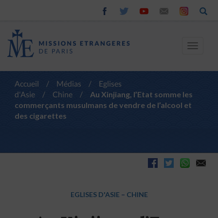
Toggle
navigat
Accueil
/
Médias
/
Eglises
d'Asie
/
Chine
/
Au Xinjiang, l’Etat somme les
commerçants musulmans de vendre de l’alcool et
des cigarettes
EGLISES D'ASIE
–
CHINE