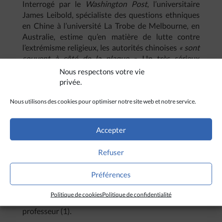
Interrogé par le
Washington Post
, l’universitaire
James Leibold, spécialiste des questions ethniques
en Chine à l’université La Trobe de Melbourne, en
Australie, estime qu’en matière de lutte contre
l’extrémisme religieux, les autorités chinoises
« sont
souvent à côté de la plaque ».
Un très sérieux
manque de compréhension de la situation les amène
Nous respectons votre vie
à se concentrer sur ce qu’elles perçoivent comme les
privée.
éléments visibles, mais très imprécis, de
radicalisation, tels que le port de barbe, du voile ou
Nous utilisons des cookies pour optimiser notre site web et notre service.
l’abstinence d’alcool. Il en résulte
« un délit de faciès
ethno-culturel ». « Mais ces réflexes et les politiques
Accepter
qui en découlent ne font qu’enflammer les tensions
ethniques sans prendre en compte les causes de
Refuser
l’extrémisme religieux ; ils contribuent à aliéner les
membres de la communauté ouïghoure, en
Préférences
exacerbant le sentiment qu’ils ne sont pas les
bienvenus dans une société qui leur est hostile et
Politique de cookies
Politique de confidentialité
dominée par les Chinois Han »
, analyse ce
professeur (1).