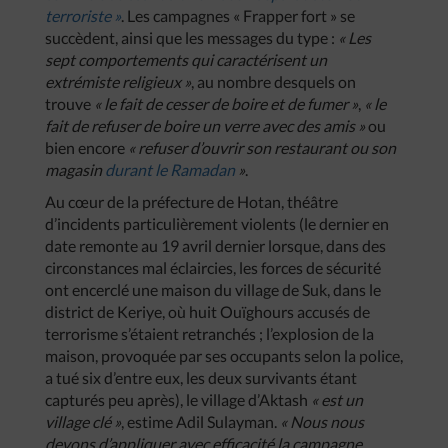
terroriste »
. Les campagnes « Frapper fort » se
succèdent, ainsi que les messages du type :
« Les
sept comportements qui caractérisent un
extrémiste religieux »
, au nombre desquels on
trouve
« le fait de cesser de boire et de fumer »
,
« le
fait de refuser de boire un verre avec des amis »
ou
bien encore
« refuser d’ouvrir son restaurant ou son
magasin
durant le Ramadan
»
.
Au cœur de la préfecture de Hotan, théâtre
d’incidents particulièrement violents (le dernier en
date remonte au 19 avril dernier lorsque, dans des
circonstances mal éclaircies, les forces de sécurité
ont encerclé une maison du village de Suk, dans le
district de Keriye, où huit Ouïghours accusés de
terrorisme s’étaient retranchés ; l’explosion de la
maison, provoquée par ses occupants selon la police,
a tué six d’entre eux, les deux survivants étant
capturés peu après), le village d’Aktash
« est un
village clé »
, estime Adil Sulayman.
« Nous nous
devons d’appliquer avec efficacité la campagne