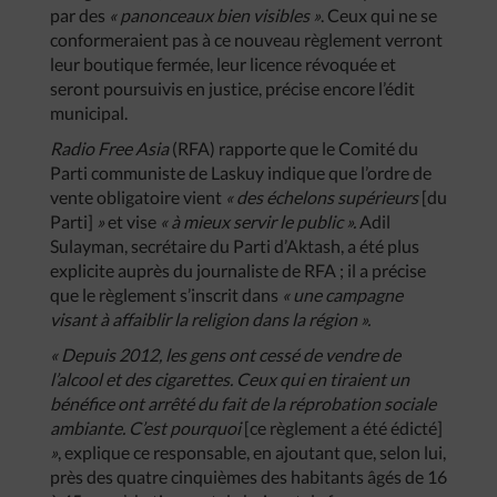
par des
« panonceaux bien visibles »
. Ceux qui ne se
conformeraient pas à ce nouveau règlement verront
leur boutique fermée, leur licence révoquée et
seront poursuivis en justice, précise encore l’édit
municipal.
Radio Free Asia
(RFA) rapporte que le Comité du
Parti communiste de Laskuy indique que l’ordre de
vente obligatoire vient
« des échelons supérieurs
[du
Parti]
»
et vise
« à mieux servir le public ».
Adil
Sulayman, secrétaire du Parti d’Aktash, a été plus
explicite auprès du journaliste de RFA ; il a précise
que le règlement s’inscrit dans
« une campagne
visant à affaiblir la religion dans la région ».
« Depuis 2012, les gens ont cessé de vendre de
l’alcool et des cigarettes. Ceux qui en tiraient un
bénéfice ont arrêté du fait de la réprobation sociale
ambiante. C’est pourquoi
[ce règlement a été édicté]
»
, explique ce responsable, en ajoutant que, selon lui,
près des quatre cinquièmes des habitants âgés de 16