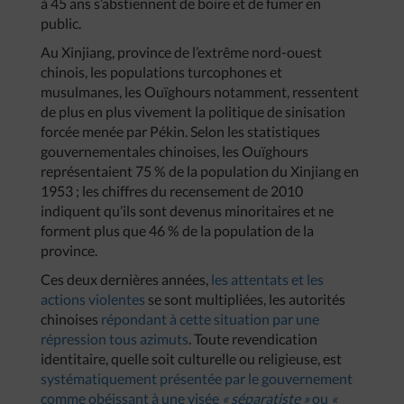
à 45 ans s’abstiennent de boire et de fumer en
public.
Au Xinjiang, province de l’extrême nord-ouest
chinois, les populations turcophones et
musulmanes, les Ouïghours notamment, ressentent
de plus en plus vivement la politique de sinisation
forcée menée par Pékin. Selon les statistiques
gouvernementales chinoises, les Ouïghours
représentaient 75 % de la population du Xinjiang en
1953 ; les chiffres du recensement de 2010
indiquent qu’ils sont devenus minoritaires et ne
forment plus que 46 % de la population de la
province.
Ces deux dernières années,
les attentats et les
actions violentes
se sont multipliées, les autorités
chinoises
répondant à cette situation par une
répression tous azimuts
. Toute revendication
identitaire, quelle soit culturelle ou religieuse, est
systématiquement présentée par le gouvernement
comme obéissant à une visée
« séparatiste »
ou
«