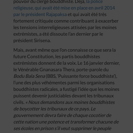
pouvoir du clergé bouddhiste. Déjà,
la police
religieuse, qui avait été mise en place en avril 2014
par le président Rajapaksa
et qui avait été très
fortement critiquée comme contribuant à exacerber
les tensions interreligieuses attisées par les moines
extrémistes, a été dissoute l’an dernier par le
président Sirisena.
Mais, avant même que l’on connaisse ce que sera la
future Constitution, les partis bouddhistes
extrémistes donnent de la voix. Le 16 janvier dernier,
le Vénérable Gnanasara Thera, porte-parole du
Bodu Bala Sena
(BBS, ‘Puissante force bouddhiste’),
l’une des plus véhémentes parmi les organisations
bouddhistes radicales, a fustigé l’idée que les moines
puissent devenir justiciables devant les tribunaux
civils.
« Nous demandons aux moines bouddhistes
de boycotter les tribunaux de ce pays. Le
gouvernement devra faire de chaque cocotier de
cette nation une potence et transformer chacune de
ses écoles en prison s’il veut supprimer le peuple