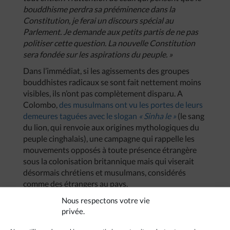
bouddhisme perdra sa prééminence dans la
Constitution, je ferai un discours spécial au
Parlement. Je demande aux petits partis de ne pas
politiser cette question. La nouvelle Constitution
sera fondée sur les aspirations du peuple. »
Dans l’immédiat, si les agissements des groupes
bouddhistes radicaux se sont fait nettement moins
visibles, ils n’ont pas complètement disparu. A
Colombo,
des musulmans ont vu les portes de leurs
demeures taguées avec le slogan
« Sinha le »
(le sang
du lion, qui renvoie aux origines mythologiques du
peuple cinghalais), une campagne qui rappelle les
mouvements opposés à toute présence étrangère
sous la colonisation britannique mais qui viserait
désormais chrétiens et musulmans, considérés
comme des étrangers au pays.
Pour l’archevêque catholique de Colombo, le
Nous respectons votre vie
privée.
cardinal Malcolm Ranjith, le Sri Lanka est à un
tournant de son histoire et il appartient aux Sri-