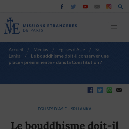
Toggle
navigat
Accueil
/
Médias
/
Eglises d'Asie
/
Sri
Lanka
/
Le bouddhisme doit-il conserver une
place « prééminente » dans la Constitution ?
EGLISES D'ASIE
–
SRI LANKA
Le bouddhisme doit-il