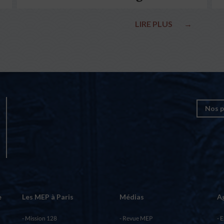
le pape François
LIRE PLUS
→
Nos p
e
Les MEP à Paris
Médias
A
Mission 128
Revue MEP
E