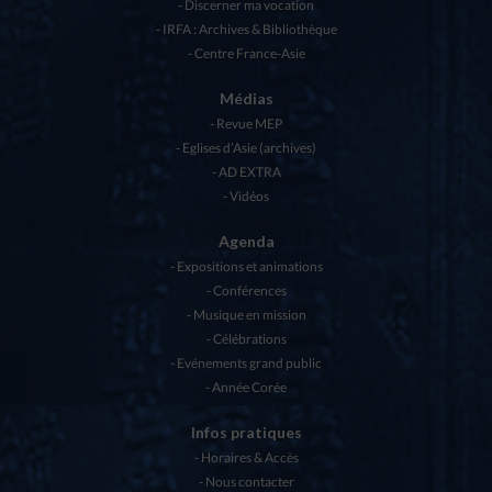
Discerner ma vocation
IRFA : Archives & Bibliothèque
Centre France-Asie
Médias
Revue MEP
Eglises d’Asie (archives)
AD EXTRA
Vidéos
Agenda
Expositions et animations
Conférences
Musique en mission
Célébrations
Evénements grand public
Année Corée
Infos pratiques
Horaires & Accès
Nous contacter