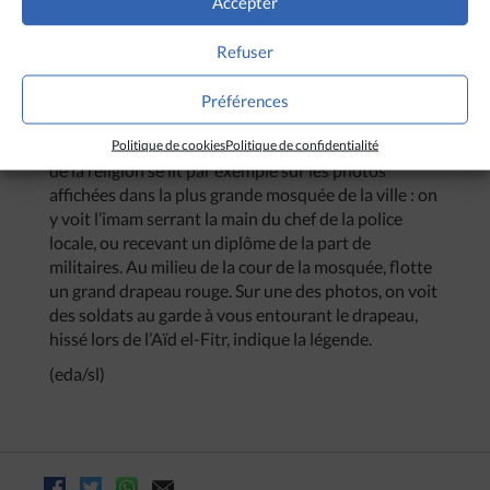
Accepter
construction. Beaucoup de villages du sud de la
province comptent plusieurs mosquées pour
Refuser
quelques centaines d’habitants. Beaucoup de
femmes portent le voile, plus couvrant pour les
Préférences
femmes d’un certain âge.
Dans la capitale de la province, Yinchuan, le contrôle
Politique de cookies
Politique de confidentialité
de la religion se lit par exemple sur les photos
affichées dans la plus grande mosquée de la ville : on
y voit l’imam serrant la main du chef de la police
locale, ou recevant un diplôme de la part de
militaires. Au milieu de la cour de la mosquée, flotte
un grand drapeau rouge. Sur une des photos, on voit
des soldats au garde à vous entourant le drapeau,
hissé lors de l’Aïd el-Fitr, indique la légende.
(eda/sl)