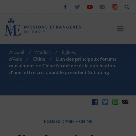
Toggle
navigat
Accueil
/
Médias
/
Eglises
d'Asie
/
Chine
/
L’un des principaux forums
musulmans de Chine fermé après la publication
d’une lettre critiquant le président Xi Jinping
EGLISES D'ASIE
–
CHINE