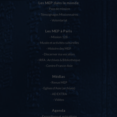
Les MEP dans le monde
Pays de mission
Témoignages Missionnaires
Volontariat
Les MEP à Paris
Mission 128
Musée et activités culturelles
Histoire des MEP
Discerner ma vocation
IRFA : Archives & Bibliothèque
Centre France-Asie
Médias
Revue MEP
Eglises d’Asie (archives)
AD EXTRA
Vidéos
Agenda
Expositions et animations