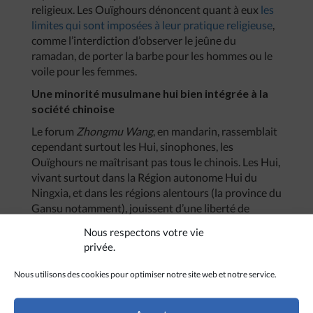
religieux. Les Ouïghours dénoncent quant à eux
les
limites qui sont imposées à leur pratique religieuse
,
comme l’interdiction d’observer le jeûne du
ramadan, de porter la barbe pour les hommes ou le
voile pour les femmes.
Une minorité musulmane hui bien intégrée à la
société chinoise
Le forum
Zhongmu Wang
, en mandarin, rassemblait
cependant surtout les Hui, sinophones, les
Ouïghours ne maîtrisant pas tous le chinois. Les Hui,
vivant surtout dans la Région autonome Hui du
Ningxia, et dans les régions alentours (la province du
Gansu notamment), jouissent d’une liberté de
religion bien plus importante que les Ouïghours,
Nous respectons votre vie
soumis à un étroit contrôle sécuritaire. Ils sont
privée.
globalement mieux intégrés dans la société chinoise.
Nous utilisons des cookies pour optimiser notre site web et notre service.
Au Ningxia, récemment visité par
Eglises d’Asie
, les
mosquées sont nombreuses, et beaucoup de
nouveaux édifices du culte sont actuellement en