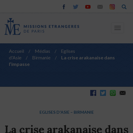
Toggle
navigat
Accueil
/
Médias
/
Eglises
d'Asie
/
Birmanie
/
La crise arakanaise dans
l’impasse
EGLISES D'ASIE
–
BIRMANIE
La crise arakanaise dans