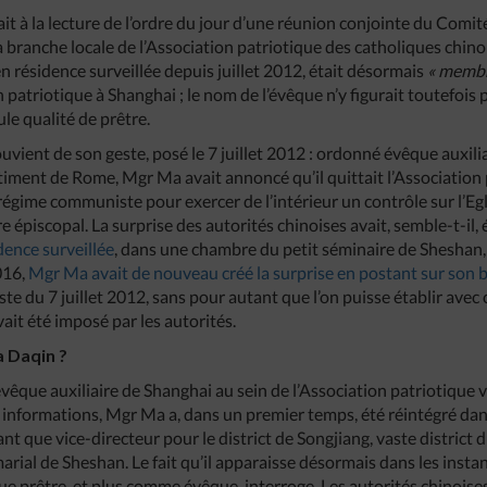
nait à la lecture de l’ordre du jour d’une réunion conjointe du Comit
la branche locale de l’Association patriotique des catholiques chino
en résidence surveillée depuis juillet 2012, était désormais
« membr
patriotique à Shanghai ; le nom de l’évêque n’y figurait toutefois 
le qualité de prêtre.
vient de son geste, posé le 7 juillet 2012 : ordonné évêque auxili
ntiment de Rome, Mgr Ma avait annoncé qu’il quittait l’Association 
régime communiste pour exercer de l’intérieur un contrôle sur l’Egl
 épiscopal. La surprise des autorités chinoises avait, semble-t-il, 
dence surveillée
, dans une chambre du petit séminaire de Sheshan,
2016,
Mgr Ma avait de nouveau créé la surprise en postant sur son b
te du 7 juillet 2012, sans pour autant que l’on puisse établir avec c
avait été imposé par les autorités.
 Daqin ?
’évêque auxiliaire de Shanghai au sein de l’Association patriotique
os informations, Mgr Ma a, dans un premier temps, été réintégré dan
nt que vice-directeur pour le district de Songjiang, vaste district
arial de Sheshan. Le fait qu’il apparaisse désormais dans les insta
e prêtre, et plus comme évêque, interroge. Les autorités chinoises 