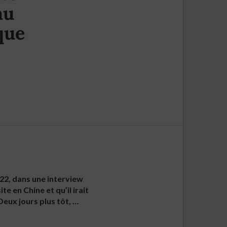
au
que
e 22, dans une interview
te en Chine et qu’il irait
Deux jours plus tôt, …