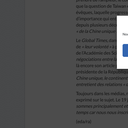
que la question de Taiwan 
évêques, laquelle progress
d’importance qui entretien
depuis plusieurs décennies
« de la Chine unique ».
Nou
Le
Global Times
, dans un a
de
« leur volonté »
à poursui
de l’Académie des Sciences
négociations entre la Chine 
là encore son article par u
présidente de la Républiq
Chine unique, le continent
entretient des relations «
Toujours dans les médias, ma
exprimé sur le sujet. Le 19 j
sommes principalement et t
temps car nous nous inscrivo
(eda/ra)