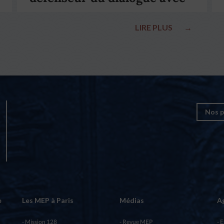
le pape François
LIRE PLUS
→
Nos p
e
Les MEP à Paris
Médias
A
Mission 128
Revue MEP
E