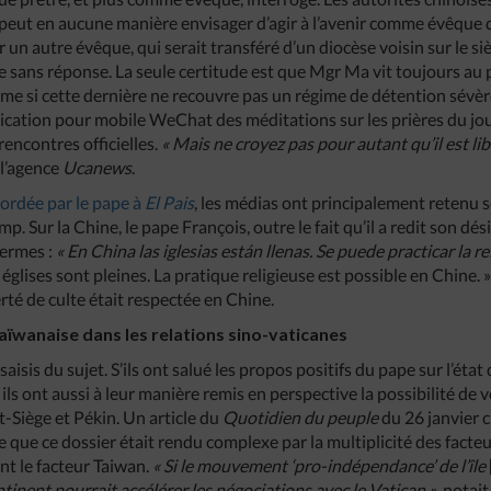
e peut en aucune manière envisager d’agir à l’avenir comme évêque
un autre évêque, qui serait transféré d’un diocèse voisin sur le si
e sans réponse. La seule certitude est que Mgr Ma vit toujours au
ême si cette dernière ne recouvre pas un régime de détention sévè
ication pour mobile WeChat des méditations sur les prières du jour
rencontres officielles.
« Mais ne croyez pas pour autant qu’il est lib
 l’agence
Ucanews
.
cordée par le pape à
E
l Pais
, les médias ont principalement retenu s
. Sur la Chine, le pape François, outre le fait qu’il a redit son dés
termes :
« En China las iglesias están llenas. Se puede practicar la re
es églises sont pleines. La pratique religieuse est possible en Chine
erté de culte était respectée en Chine.
taïwanaise dans les relations sino-vaticanes
aisis du sujet. S’ils ont salué les propos positifs du pape sur l’état 
, ils ont aussi à leur manière remis en perspective la possibilité d
t-Siège et Pékin. Un article du
Quotidien du peuple
du 26 janvier ci
 que ce dossier était rendu complexe par la multiplicité des facteur
t le facteur Taiwan.
« Si le mouvement ‘pro-indépendance’ de l’île
ntinent pourrait accélérer les négociations avec le Vatican »
, notait