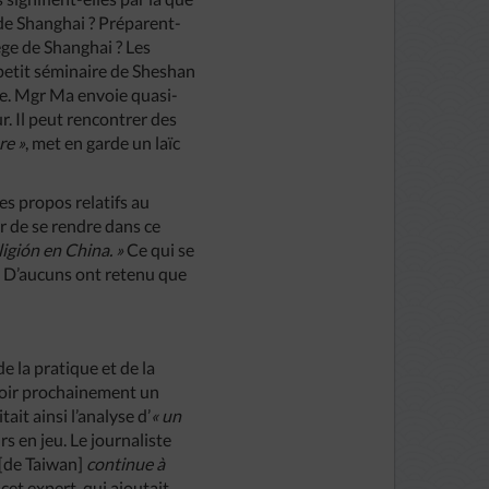
 de Shanghai ? Préparent-
ège de Shanghai ? Les
 petit séminaire de Sheshan
re. Mgr Ma envoie quasi-
. Il peut rencontrer des
re »
, met en garde un laïc
es propos relatifs au
ir de se rendre dans ce
ligión en China. »
Ce qui se
. » D’aucuns ont retenu que
de la pratique et de la
e voir prochainement un
tait ainsi l’analyse d’
« un
s en jeu. Le journaliste
[de Taiwan]
continue à
 cet expert, qui ajoutait