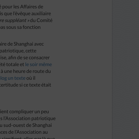
é pour les Affaires de
is que l’évêque auxiliaire
e suppléant »
du Comité
pas sous sa fonction
aire de Shanghai avec
patriotique, cette
ise, afin de se consacrer
été totale et
le soir même
 à une heure de route du
log un texte
où il
ertitude si ce texte était
 vient compliquer un peu
s l’Association patriotique
 du sud-ouest de Shanghai
nces de l’Association au
signifient-elles par là que