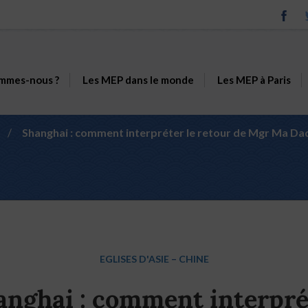
mmes-nous ?
Les MEP dans le monde
Les MEP à Paris
/
Shanghai : comment interpréter le retour de Mgr Ma Daqi
EGLISES D'ASIE
–
CHINE
anghai : comment interpré