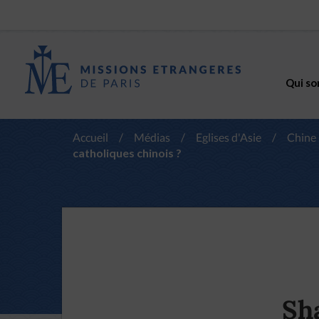
Qui so
Accueil
/
Médias
/
Eglises d'Asie
/
Chine
catholiques chinois ?
Sh