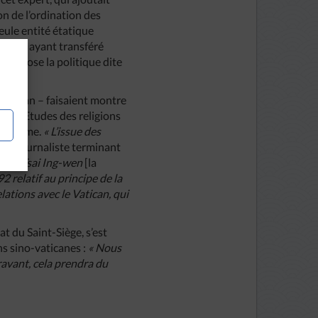
n de l’ordination des
eule entité étatique
sances ayant transféré
u’impose la politique dite
le Vatican – faisaient montre
itut d’Etudes des religions
ptimisme.
« L’issue des
r, le journaliste terminant
aise Tsai Ing-wen
[la
 relatif au principe de la
ations avec le Vatican, qui
at du Saint-Siège, s’est
ns sino-vaticanes :
« Nous
ravant, cela prendra du