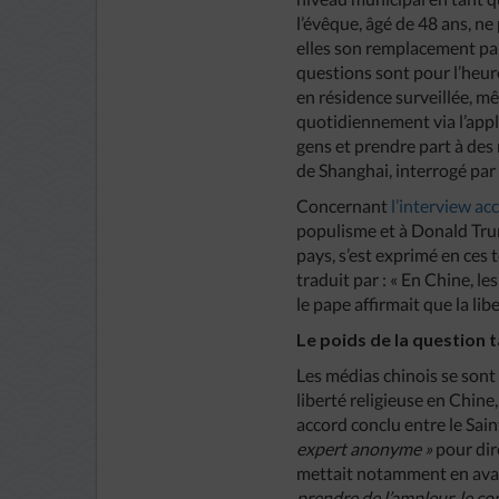
l’évêque, âgé de 48 ans, n
elles son remplacement par 
questions sont pour l’heur
en résidence surveillée, m
quotidiennement via l’appl
gens et prendre part à des 
de Shanghai, interrogé par
Concernant
l’interview ac
populisme et à Donald Trump
pays, s’est exprimé en ces 
traduit par : « En Chine, l
le pape affirmait que la lib
Le poids de la question 
Les médias chinois se sont s
liberté religieuse en Chine
accord conclu entre le Sain
expert anonyme »
pour dire
mettait notamment en avan
prendre de l’ampleur, le co