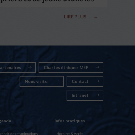
élections nationales
LIRE PLUS
→
artenaires
Chartes éthiques MEP
Nous visiter
Contact
Intranet
genda
Infos pratiques
xpositions et animations
Horaires & Accès