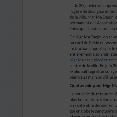
… , le 20 janvier, on appre
l’Eglise de Shanghai et de 
de la ville, Mgr Ma Daqin, 
permanent de l’Association 
épiscopale mais sous sa seu
De Mgr Ma Daqin, on se sou
l’accord de Pékin et l’asse
institution imposée par le 
entièrement à son ministère
Mgr Ma était placé en rési
centre de la ville. En juin 
expliquait regretter son ges
bien de sa main ou s’il lui 
Quel avenir pour Mgr Ma
La nouvelle du retour de l
plus la situation. Selon n
en septembre dernier, en ta
qui englobe le sanctuaire m
niveau municipal en tant qu