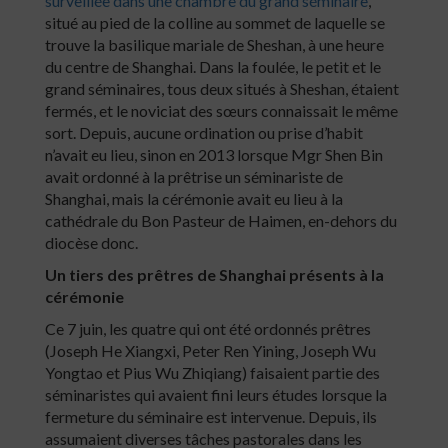
surveillée dans une chambre du grand séminaire
,
situé au pied de la colline au sommet de laquelle se
trouve la basilique mariale de Sheshan, à une heure
du centre de Shanghai. Dans la foulée, le petit et le
grand séminaires, tous deux situés à Sheshan, étaient
fermés, et le noviciat des sœurs connaissait le même
sort. Depuis, aucune ordination ou prise d’habit
n’avait eu lieu, sinon en 2013 lorsque Mgr Shen Bin
avait ordonné à la prêtrise un séminariste de
Shanghai, mais la cérémonie avait eu lieu à la
cathédrale du Bon Pasteur de Haimen, en-dehors du
diocèse donc.
Un tiers des prêtres de Shanghai présents à la
cérémonie
Ce 7 juin, les quatre qui ont été ordonnés prêtres
(Joseph He Xiangxi, Peter Ren Yining, Joseph Wu
Yongtao et Pius Wu Zhiqiang) faisaient partie des
séminaristes qui avaient fini leurs études lorsque la
fermeture du séminaire est intervenue. Depuis, ils
assumaient diverses tâches pastorales dans les