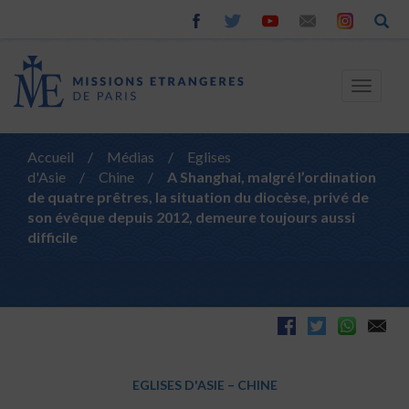
Toggle
navigat
Accueil
/
Médias
/
Eglises
d'Asie
/
Chine
/
A Shanghai, malgré l’ordination
de quatre prêtres, la situation du diocèse, privé de
son évêque depuis 2012, demeure toujours aussi
difficile
EGLISES D'ASIE
–
CHINE