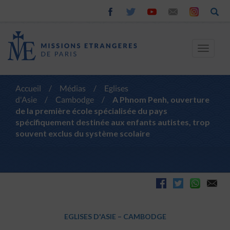
Toggle
navigat
Accueil
/
Médias
/
Eglises
d'Asie
/
Cambodge
/
A Phnom Penh, ouverture
de la première école spécialisée du pays
spécifiquement destinée aux enfants autistes, trop
souvent exclus du système scolaire
EGLISES D'ASIE
–
CAMBODGE