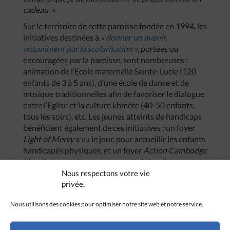
cadeau. »
Sur le territoire de cette paroisse fondée en 1994, les
initiatives destinées à
« donner un avenir,
notamment par la scolarisation »
, portées ou
encouragées par la paroisse, sont nombreuses :
animation de l’Ecole maternelle Sainte-Lucie (120
enfants de 3 à 5 ans), d’une école de danse et de
musique traditionnelles afin de favoriser le dialogue
entre l’Eglise et la culture khmère (40-50 enfants,
tous les soirs), etc. Les jeunes atteints de handicaps
bénéficient également de ces initiatives : un foyer
Light of Mercy
a vu le jour, pour accueillir les enfants
handicapés physiques, et un foyer
Action Cambodge
Handicap
pour les personnes atteintes d’un
handicap mental. Le soutien au Centre pour enfants
Nous respectons votre vie
privée.
autistes n’est dès lors pas une surprise :
« La paroisse
de l’Enfant-Jésus héberge de nombreux projets qui
Nous utilisons des cookies pour optimiser notre site web et notre service.
sont nés soit à la paroisse directement, soit
d’initiatives personnelles, ou qui sont portées par
une ONG ; la paroisse est là pour les encourager et