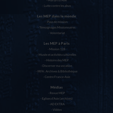
Martyrs d’Asie
Lutte contre les abus
Les MEP dans le monde
Pays de mission
Témoignages Missionnaires
Volontariat
Les MEP à Paris
Mission 128
Musée et activités culturelles
Histoire des MEP
Discerner ma vocation
IRFA : Archives & Bibliothèque
Centre France-Asie
Médias
Revue MEP
Eglises d’Asie (archives)
AD EXTRA
Vidéos