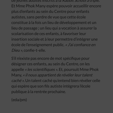
de jeunes adultes inscrits à la
Rabbit School
a
triplé.
Et Mme Phok Many espère pouvoir accueillir encore
plus d’enfants au sein du Centre pour enfants
autistes, sans perdre de vue que cette école
constitue à la fois un lieu de développement et un
lieu de passage ; un lieu qui a vocation à assurer la
scolarisation de ces enfants, à favoriser leur
insertion sociale et à leur permettre d’intégrer une
école de l’enseignement public.
« J’ai confiance en
Dieu »
, confie-t-elle.
S’il n’existe pas encore de mot spécifique pour
désigner ces enfants, au sein du Centre, on les
appelle
« les scientifiques »
. Et, poursuit Mme Phok
Many,
« il nous appartient de révéler leur talent
caché »
. Un talent caché qu’entend bien révéler celle
qui espère que son fils autiste intègrera l’école
publique à la rentrée prochaine.
(eda/pm)