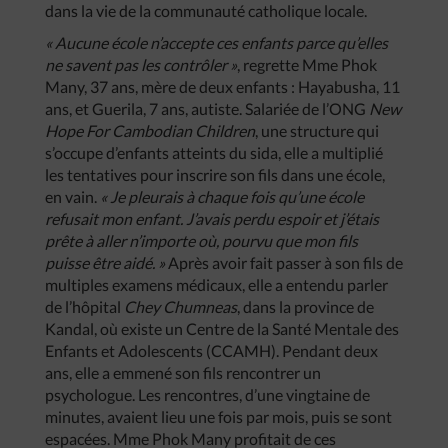
dans la vie de la communauté catholique locale.
« Aucune école n’accepte ces enfants parce qu’elles
ne savent pas les contrôler »
, regrette Mme Phok
Many, 37 ans, mère de deux enfants : Hayabusha, 11
ans, et Guerila, 7 ans, autiste. Salariée de l’ONG
New
Hope For Cambodian Children
, une structure qui
s’occupe d’enfants atteints du sida, elle a multiplié
les tentatives pour inscrire son fils dans une école,
en vain.
« Je pleurais à chaque fois qu’une école
refusait mon enfant. J’avais perdu espoir et j’étais
prête à aller n’importe où, pourvu que mon fils
puisse être aidé. »
Après avoir fait passer à son fils de
multiples examens médicaux, elle a entendu parler
de l’hôpital
Chey Chumneas
, dans la province de
Kandal, où existe un Centre de la Santé Mentale des
Enfants et Adolescents (CCAMH). Pendant deux
ans, elle a emmené son fils rencontrer un
psychologue. Les rencontres, d’une vingtaine de
minutes, avaient lieu une fois par mois, puis se sont
espacées. Mme Phok Many profitait de ces