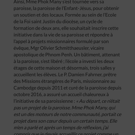
Ainsi, Mme Phok Many s’est tournée vers sa
paroisse, la paroisse de l’Enfant-Jésus, pour obtenir
un soutien et des locaux. Formée au sein de l’Ecole
de la Foi saint Justin du diocèse, un cycle de
formation de deux ans, elle souhaitait inscrire cette
initiative dans la vie de sa paroisse et répondre à
l’appel à projets missionnaires formulé par son
évêque, Mgr Olivier Schmitthaeusler, vicaire
apostolique de Phnom Penh. Un bâtiment, attenant
à la paroisse, s’est libéré ; l’école a investi les deux
étages de cette maison et désormais, trois salles y
accueillent les élèves. Le P. Damien Fahrner, prêtre
des Missions étrangères de Paris, missionnaire au
Cambodge depuis 2011 et curé de la paroisse depuis
octobre 2016, a assuré un accueil chaleureux à
l’initiative de sa paroissienne :
« Au départ, ce n’était
pas un projet de la paroisse. Mme Phok Many, qui
est un des moteurs de notre communauté, portait ce
projet dans son cœur depuis un certain temps. Elle
m’en a parlé et après un temps de réflexion, j’ai
compris que je devais accueillir ce projet comme un