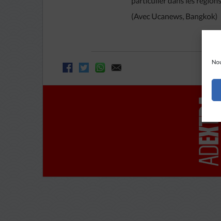
particulier dans les régio
(Avec Ucanews, Bangkok)
Nou