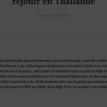
réjouir en Thaïlande
Publié le 13/07/2018
ont participé aux évènements qui ont marqué, samedi 7 juill
Thaïlande. Les catholiques thaïlandais ont ainsi célébré la c
ns le nord du pays, ainsi que l’ordination épiscopale de Mgr 
lébration était présidée par le cardinal Kitbunchu, archevê
nt fêté l’ouverture du 350e anniversaire du vicariat apostoliq
missionnaires MEP en 1660, dont Mgr Pierre Lambert de la Mo