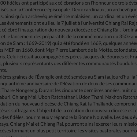
 000 fidèles ont participé aux célébrations en l’honneur de trois 
anisés par la Conférence épiscopale. Deux cardinaux, un archevêqu
s, ainsi qu’un archevêque émérite malaisien, un cardinal et un évêq
es évènements ont eu lieu le 7 juillet à l’université Chiang Rai Ra
nt célébré l’inauguration du nouveau diocèse de Chiang Rai, l’ordi
et le lancement des préparatifs de la commémoration du 350e anni
on de Siam : 1669-2019) qui a été fondé en 1669, quelques années 
es MEP en 1660, dont Mgr Pierre Lambert de la Motte, cofondateur
is. Celui-ci était accompagné des pères Jacques de Bourges et Fr
t, plusieurs représentants des différentes communautés bouddhiste
nts.
ières graines de l’Évangile ont été semées au Siam (aujourd’hui la
le cinquantième anniversaire de l’élévation de deux de ses communa
et Thare-Nongseng. Durant les cinquante dernières années, huit n
haburi, Chiang Mai, Ubon Ratchathani, Udon Thani, Nakhon Ratcha
dation du nouveau diocèse de Chiang Rai, la Thaïlande comprend
cèses suffragants. L’objectif de la création du nouveau diocèse es
e des fidèles, pour mieux y répandre la Bonne Nouvelle. Les deux é
ays, Chiang Mai et Chiang Rai, pourront ainsi exercer leurs missi
cèses formant un plus petit territoire, les visites pastorales pourro