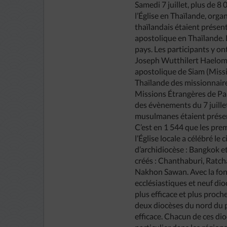
Samedi 7 juillet, plus de 8
l’Église en Thaïlande, org
thaïlandais étaient présent
apostolique en Thaïlande. L
pays. Les participants y o
Joseph Wutthilert Haelom 
apostolique de Siam (Missi
Thaïlande des missionnair
Missions Étrangères de Par
des évènements du 7 juille
musulmanes étaient prése
C’est en 1 544 que les prem
l’Église locale a célébré 
d’archidiocèse : Bangkok 
créés : Chanthaburi, Ratc
Nakhon Sawan. Avec la fon
ecclésiastiques et neuf dio
plus efficace et plus proch
deux diocèses du nord du p
efficace. Chacun de ces dio