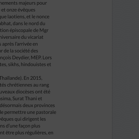
évènements majeurs pour
e et onze évêques
ue laotiens, et le nonce
jabhat, dans le nord du
nation épiscopale de Mgr
versaire du vicariat
après l’arrivée en
 de la société des
ançois Deydier, MEP. Lors
s, sikhs, hindouistes et
 Thaïlande). En 2015,
utés chrétiennes au rang
ouveaux diocèses ont été
sima, Surat Thani et
 désormais deux provinces
t de permettre une pastorale
vêques qui dirigent les
ons d’une façon plus
nt être plus régulières, en