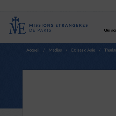
Qui so
Accueil
/
Médias
/
Eglises d'Asie
/
Thaïl