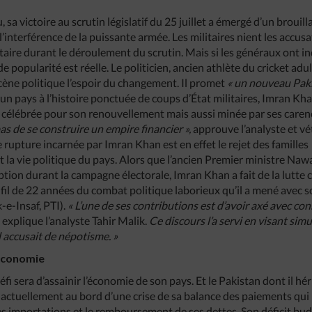
sa victoire au scrutin législatif du 25 juillet a émergé d’un brouill
’interférence de la puissante armée. Les militaires nient les accusa
taire durant le déroulement du scrutin. Mais si les généraux ont i
e popularité est réelle. Le politicien, ancien athlète du cricket adu
scène politique l’espoir du changement. Il promet
« un nouveau Pak
n pays à l’histoire ponctuée de coups d’État militaires, Imran Khan 
célébrée pour son renouvellement mais aussi minée par ses caren
as de se construire un empire financier »,
approuve l’analyste et vé
 rupture incarnée par Imran Khan est en effet le rejet des familles
nt la vie politique du pays. Alors que l’ancien Premier ministre Na
ion durant la campagne électorale, Imran Khan a fait de la lutte 
 fil de 22 années du combat politique laborieux qu’il a mené avec 
-e-Insaf, PTI).
« L’une de ses contributions est d’avoir axé avec con
,
explique l’analyste Tahir Malik.
Ce discours l’a servi en visant sim
l accusait de népotisme. »
’économie
fi sera d’assainir l’économie de son pays. Et le Pakistan dont il hé
 actuellement au bord d’une crise de sa balance des paiements qui 
s importations et le remboursement de ses dettes. Son déficit budg