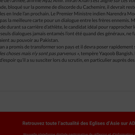
ue de l’armée,
affirme Ayaz Amir.
Imran Khan s’est aligné sur ces vu
nde, bloqué sur la pomme de discorde du Cachemire, il devrait rest
ales en Inde l’an prochain. Le Premier Ministre indien Narendra M
pas la meilleure carte pour un dialogue entre les frères ennemis. 
de durant sa carrière d’athlète, le candidat idéal pour rapprocher
 seuls dialogues jamais entamés l’ont été quand des généraux, ne f
aient au pouvoir au Pakistan.
an a promis de transformer son pays et il devra poser rapidement
les choses mais n’y sont pas parvenus »
, tempère Yaqoob Bangish. 
d’espoir qu’il a su susciter lors du scrutin, en particulier auprès de