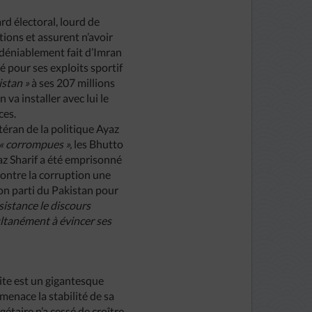
ard électoral, lourd de
tions et assurent n’avoir
ndéniablement fait d’Imran
lé pour ses exploits sportif
istan »
à ses 207 millions
va installer avec lui le
ces.
téran de la politique Ayaz
« corrompues »,
les Bhutto
waz Sharif a été emprisonné
contre la corruption une
son parti du Pakistan pour
sistance le discours
ultanément à évincer ses
rite est un gigantesque
menace la stabilité de sa
étaire n’a cessé de croître