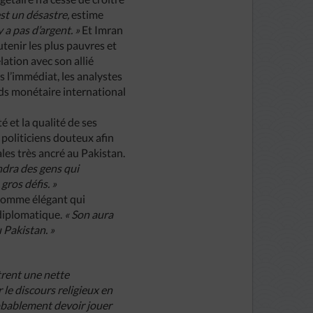
st un désastre,
estime
 a pas d’argent. »
Et Imran
utenir les plus pauvres et
lation avec son allié
s l’immédiat, les analystes
nds monétaire international
 et la qualité de ses
 politiciens douteux afin
ales très ancré au Pakistan.
ndra des gens qui
gros défis. »
t homme élégant qui
 diplomatique.
« Son aura
 Pakistan. »
trent une nette
 le discours religieux en
robablement devoir jouer