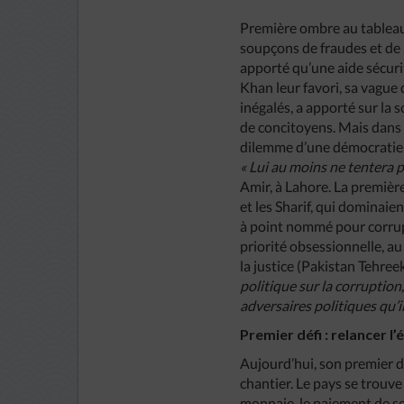
Première ombre au tableau, 
soupçons de fraudes et de l
apporté qu’une aide sécuri
Khan leur favori, sa vague d
inégalés, a apporté sur la 
de concitoyens. Mais dans u
dilemme d’une démocratie 
« Lui au moins ne tentera p
Amir, à Lahore. La première
et les Sharif, qui dominaie
à point nommé pour corrupt
priorité obsessionnelle, au
la justice (Pakistan Tehreek
politique sur la corruption
adversaires politiques qu’i
Premier défi : relancer l
Aujourd’hui, son premier dé
chantier. Le pays se trouve
monnaie, le paiement de se