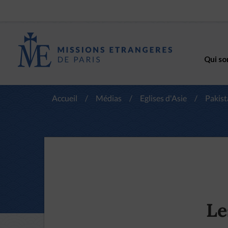
Qui so
Accueil
/
Médias
/
Eglises d'Asie
/
Pakist
Le