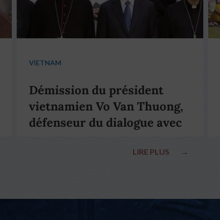
VIETNAM
Démission du président
vietnamien Vo Van Thuong,
défenseur du dialogue avec
le pape François
LIRE PLUS
→