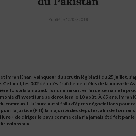
du Pakistan
Publié le 15/08/2018
ket Imran Khan, vainqueur du scrutin législatif du 25 juillet, s
 Ce lundi, les 342 députés fraîchement élus de la nouvelle A
ière fois à Islamabad. Ils nommeront en fin de semaine le pro
monie d’investiture se déroulera le 18 août. À 65 ans, Imran K
u commun. Il lui aura aussi fallu d’âpres négociations pour ral
our la justice (PTI) la majorité des députés, afin de former
i jure « de diriger le pays comme cela n’a jamais été fait par l
fis colossaux.