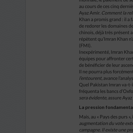
au cours de ces cinq derni
Ayaz Amir.
Comment la rela
Khan a promis grand : il a 
de redorer les domaines de 
chinois, déjà très présent 
répètent qu’Imran Khan n’a
(FMI).
Inexpérimenté, Imran Khan 
équipes pour affronter cert
de bénéficier de leur ascen
Il ne pourra plus forcément
l’entourent,
avance l’analy
Quel Pakistan Imran va-t-il
fréquenta les bancs d’Oxfo
sera évidente,
assure Ayaz
La pression fondamenta
Mais, au « Pays des purs », 
augmentation du vote extr
campagne. Il existe une pr