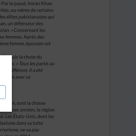
»
Par le passé, Imran Khan
orités, ou même de certains
 des élites pakistanaises qui
an, un défenseur des
stan. »
Concernant les
é des femmes. Après des
sième femme, épousée cet
e. Depuis la chute du
 civils.
« Tous les partis au
as différent. Il a été
e. Mais avec sa
 indien, sont la chasse
 quelques années, la région
e. Les États-Unis, dont les
 laxisme dans sa lutte
errorisme, ne va pas