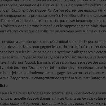
ères années, passant de 4 à 10 % du PIB.
« L’économie du Pakistan e
ncer ? Comment développer l’industrie et créer des emplois ? Il n’y
fait campagne sur la promesse de créer 10 millions d’emplois, de so
l’éducation et de la santé. Il ne cache pas miser beaucoup sur sa re
au Pakistan, dont il prône le modèle et le rapprochement. Mais, dan
ura d’autre choix que de solliciter un nouveau prêt auprès du Fo
ne pourra compter que sur sa détermination, sa forte personnalité
ains dossiers. Mais pour gagner le scrutin, il a déjà dû recruter des
dant local sur les bulletins, selon un système d’allégeances élector
 les écarter.
« Je pense que sa capacité à transformer le pays dépe
ste et historien Yaqoob Bangish,
et ce sera à mon sens l’un des plus 
 vouloir incarner ? Sur la scène internationale, le charisme de ce
rd et la jet-set londonienne sera un gage d’ouverture et d’aisance
 Amir.
Il apportera un changement de style à la faveur de l’image du
liste
il aura à maîtriser les forces fondamentalistes.
« Les élections mon
émiste,
rappelle Yaqoob Bangish.
Imran Khan a dû lui aussi utiliser
ession poussant à prendre des vues extrêmes. Aujourd’hui il va p