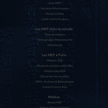
Actu MEP
Vocation Missionnaire
Martyrs d’Asie
Lutte contre les abus
Les MEP dans le monde
Pays de mission
Témoignages Missionnaires
Volontariat
Les MEP à Paris
Mission 128
Musée et activités culturelles
Histoire des MEP
Discerner ma vocation
IRFA : Archives & Bibliothèque
Centre France-Asie
Médias
Revue MEP
Eglises d’Asie (archives)