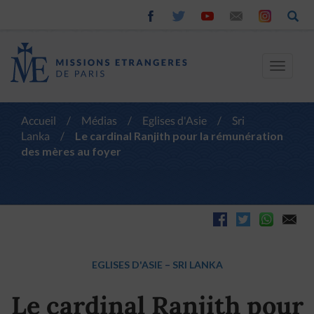
Toggle
navigat
Accueil
/
Médias
/
Eglises d'Asie
/
Sri
Lanka
/
Le cardinal Ranjith pour la rémunération
des mères au foyer
EGLISES D'ASIE
–
SRI LANKA
Le cardinal Ranjith pour