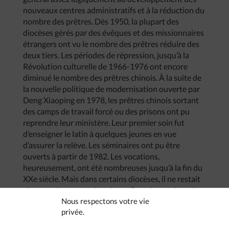
nouveaux centres administratifs et à la réduction du
nombre des prêtres. Dès 1950, la plupart des
diocèses gérés par des évêques et des missionnaires
étrangers ont vu le nombre des prêtres réduire des
deux tiers. Les périodes de répression, jusqu’à la
Révolution culturelle de 1966-1976 ont encore
diminué le nombre des prêtres chinois. À la suite de
la nouvelle politique de modernisation ouverte par
Deng Xiaoping en 1978, les prêtres chinois sortant
des camps de travail forcé ou des prisons ont pu
reprendre leur ministère. Leur premier soin fut
d’enseigner le latin à quelques jeunes en vue
d’assurer la relève. Les séminaires ont pu être
ouverts à partir de 1982. Les vocations,
heureusement, ont été nombreuses jusqu’à la fin du
XXe siècle. Mais dans certains diocèses, il ne restait
plus que deux ou trois prêtres. Dans la province du
Nous respectons votre vie
Hunan, sept diocèses ont été regroupés pour former
privée.
le diocèse unique de Changsha, capitale de la
province. L’évêque de Changsha dispose d’une