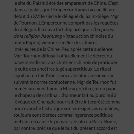
le site du Palais d’été des empereurs de Chine. C’est
dans ce palais que l’Empereur Kangxi accueillit au
début du XVIIe siècle le délégué du Saint-Siège, Mgr
de Tournon. L’Empereur ne comprit pas les requêtes
du délégué. Il trouva fort déplacé que
« l’empereur
de la religion Jiaohuang »
(traduction chinoise du
mot « Pape ») vienne se mêler des affaires
intérieures de la Chine. Peu après cette audience,
Mgr Tournon diffusait officiellement le décret du
pape interdisant aux chrétiens chinois de pratiquer
le culte des ancêtres jugé superstitieux. Le rituel
signifiait en fait l’obéissance absolue au souverain
suivant la norme confucéenne. Mgr de Tournon fut
immédiatement banni à Macao, où il reçut du pape
le chapeau de cardinal. L’honneur fait aujourd’hui à
l’évêque de Chengde pourrait être interprété comme
une revanche historique sur les exigences romaines,
toujours considérées comme ingérence politique
mettant en cause le pouvoir absolu du Parti. Rome,
par contre, précise que le but du présent accord est