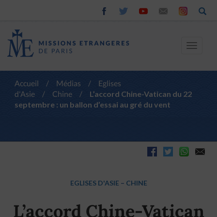
Toggle
navigat
Accueil
/
Médias
/
Eglises
d'Asie
/
Chine
/
L’accord Chine-Vatican du 22
septembre : un ballon d’essai au gré du vent
EGLISES D'ASIE
–
CHINE
L’accord Chine-Vatican