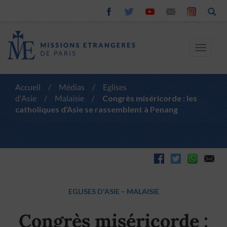
Toggle
navigat
Accueil
/
Médias
/
Eglises
d'Asie
/
Malaisie
/
Congrès miséricorde : les
catholiques d’Asie se rassemblent à Penang
EGLISES D'ASIE
–
MALAISIE
Congrès miséricorde :