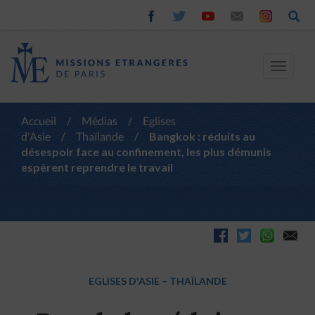
Toggle
navigat
Accueil
/
Médias
/
Eglises
d'Asie
/
Thaïlande
/
Bangkok : réduits au
désespoir face au confinement, les plus démunis
espèrent reprendre le travail
EGLISES D'ASIE
–
THAÏLANDE