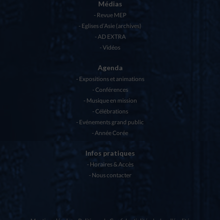
Médias
Revue MEP
Eglises d’Asie (archives)
AD EXTRA
Vidéos
Agenda
Expositions et animations
Conférences
Musique en mission
Célébrations
Evénements grand public
Année Corée
Infos pratiques
Horaires & Accès
Nous contacter