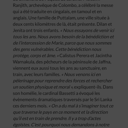
Ranjith, archevêque de Colombo, a célébré la messe
qui a été traduite en cingalais, en tamoul et en
anglais. Une famille de Puttalam, une ville située à
deux cents kilomètres de là, était présente. Dilan et
Jenita ont trois enfants.
« Nous essayons de venir ici
tous les ans. Nous avons besoin de la bénédiction et
de l’intercession de Marie, parce que nous sommes
des gens vulnérables. Cette bénédiction nous
protège, corps et âme. »
Calistus Perera et Jacintha
Warnakula, des pêcheurs de la péninsule de Jaffna,
viennent eux aussi tous les ans au sanctuaire, en
train, avec leurs familles.
« Nous venons ici en
pèlerinage pour reprendre des forces et rechercher
un soutien physique et moral »,
expliquent-ils. Dans
son homélie, le cardinal Bassetti a évoqué les
évènements dramatiques traversés par le Sri Lanka
ces derniers mois.
« On a du mal à s’imaginer tout ce
que traverse le pays en ce moment et la direction
qu’il est en train de prendre. Il y a trop d’actes
égoïstes. C’est pourquoi nous demandons à notre