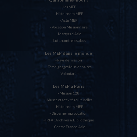
Les MEP
Histoire des MEP
Actu MEP
Vocation Missionnaire
Martyrs d’Asie
Lutte contre les abus
Les MEP dans le monde
Pays de mission
Témoignages Missionnaires
Volontariat
Les MEP à Paris
Mission 128
Musée et activités culturelles
Histoire des MEP
Discerner ma vocation
IRFA : Archives & Bibliothèque
Centre France-Asie