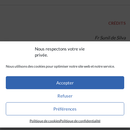
CRÉDITS
Fr Sunil de Silva
Nous respectons votre vie
privée.
Nous utilisons des cookies pour optimiser notre site web et notre service.
Accepter
Refuser
Préférences
A LIRE AUSSI
Politique de cookies
Politique de confidentialité