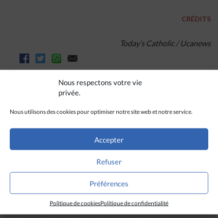
CRÉDITS
Today’s Catholic / Ucanews
Nous respectons votre vie
privée.
Nous utilisons des cookies pour optimiser notre site web et notre service.
Accepter
Refuser
A LIRE AUSSI
Préférences
Politique de cookies
Politique de confidentialité