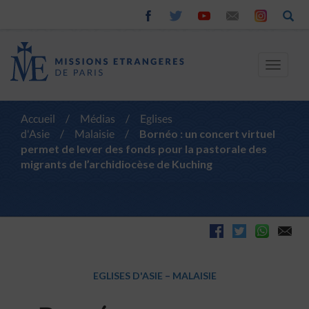
Toggle
navigat
Accueil
/
Médias
/
Eglises
d'Asie
/
Malaisie
/
Bornéo : un concert virtuel
permet de lever des fonds pour la pastorale des
migrants de l’archidiocèse de Kuching
EGLISES D'ASIE
–
MALAISIE