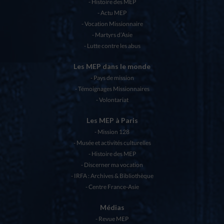
Histoire des MEP
Actu MEP
Vocation Missionnaire
Martyrs d’Asie
Lutte contre les abus
Les MEP dans le monde
Pays de mission
Témoignages Missionnaires
Volontariat
Les MEP à Paris
Mission 128
Musée et activités culturelles
Histoire des MEP
Discerner ma vocation
IRFA : Archives & Bibliothèque
Centre France-Asie
Médias
Revue MEP