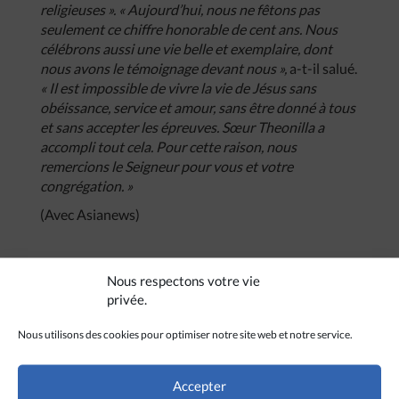
religieuses ». « Aujourd’hui, nous ne fêtons pas
seulement ce chiffre honorable de cent ans. Nous
célébrons aussi une vie belle et exemplaire, dont
nous avons le témoignage devant nous »,
a-t-il salué.
« Il est impossible de vivre la vie de Jésus sans
obéissance, service et amour, sans être donné à tous
et sans accepter les épreuves. Sœur Theonilla a
accompli tout cela. Pour cette raison, nous
remercions le Seigneur pour vous et votre
congrégation. »
(Avec Asianews)
Nous respectons votre vie
privée.
CRÉDITS
Nous utilisons des cookies pour optimiser notre site web et notre service.
Melani Manel Perera / Asianews
Accepter