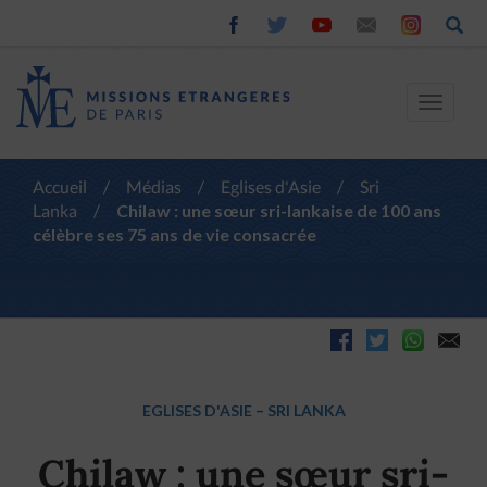
Toggle
navigat
Accueil
/
Médias
/
Eglises d'Asie
/
Sri
Lanka
/
Chilaw : une sœur sri-lankaise de 100 ans
célèbre ses 75 ans de vie consacrée
EGLISES D'ASIE
–
SRI LANKA
Chilaw : une sœur sri-