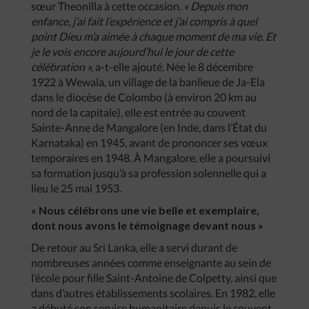
sœur Theonilla à cette occasion.
« Depuis mon
enfance, j’ai fait l’expérience et j’ai compris à quel
point Dieu m’a aimée à chaque moment de ma vie. Et
je le vois encore aujourd’hui le jour de cette
célébration »,
a-t-elle ajouté. Née le 8 décembre
1922 à Wewala, un village de la banlieue de Ja-Ela
dans le diocèse de Colombo (à environ 20 km au
nord de la capitale), elle est entrée au couvent
Sainte-Anne de Mangalore (en Inde, dans l’État du
Karnataka) en 1945, avant de prononcer ses vœux
temporaires en 1948. À Mangalore, elle a poursuivi
sa formation jusqu’à sa profession solennelle qui a
lieu le 25 mai 1953.
« Nous célébrons une vie belle et exemplaire,
dont nous avons le témoignage devant nous »
De retour au Sri Lanka, elle a servi durant de
nombreuses années comme enseignante au sein de
l’école pour fille Saint-Antoine de Colpetty, ainsi que
dans d’autres établissements scolaires. En 1982, elle
a débuté son service humanitaire depuis le couvent