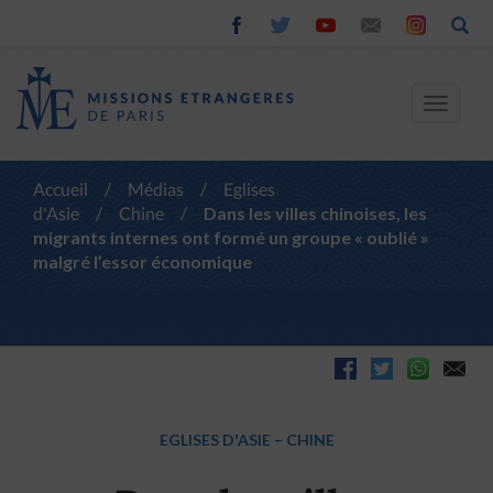
Toggle
navigat
Accueil
/
Médias
/
Eglises
d'Asie
/
Chine
/
Dans les villes chinoises, les
migrants internes ont formé un groupe « oublié »
malgré l’essor économique
EGLISES D'ASIE
–
CHINE