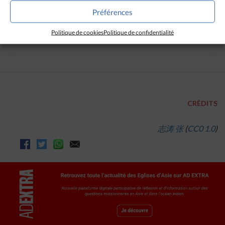
entraîné une baisse du nombre d’emplois
Préférences
disponibles.
Politique de cookies
Politique de confidentialité
(Avec Asianews)
CRÉDITS
志涛 张
(
CC0 1.0
)