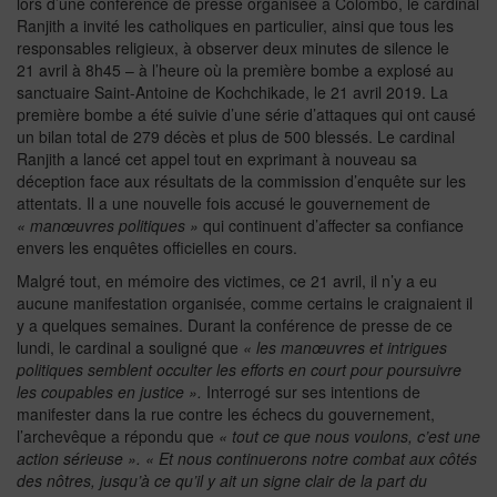
lors d’une conférence de presse organisée à Colombo, le cardinal
Ranjith a invité les catholiques en particulier, ainsi que tous les
responsables religieux, à observer deux minutes de silence le
21 avril à 8h45 – à l’heure où la première bombe a explosé au
sanctuaire Saint-Antoine de Kochchikade, le 21 avril 2019. La
première bombe a été suivie d’une série d’attaques qui ont causé
un bilan total de 279 décès et plus de 500 blessés. Le cardinal
Ranjith a lancé cet appel tout en exprimant à nouveau sa
déception face aux résultats de la commission d’enquête sur les
attentats. Il a une nouvelle fois accusé le gouvernement de
« manœuvres politiques »
qui continuent d’affecter sa confiance
envers les enquêtes officielles en cours.
Malgré tout, en mémoire des victimes, ce 21 avril, il n’y a eu
aucune manifestation organisée, comme certains le craignaient il
y a quelques semaines. Durant la conférence de presse de ce
lundi, le cardinal a souligné que
« les manœuvres et intrigues
politiques semblent occulter les efforts en court pour poursuivre
les coupables en justice ».
Interrogé sur ses intentions de
manifester dans la rue contre les échecs du gouvernement,
l’archevêque a répondu que
« tout ce que nous voulons, c’est une
action sérieuse ». « Et nous continuerons notre combat aux côtés
des nôtres, jusqu’à ce qu’il y ait un signe clair de la part du