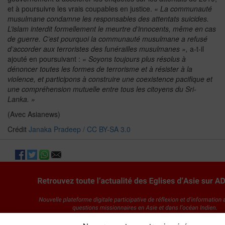
et à poursuivre les vrais coupables en justice.
« La communauté
musulmane condamne les responsables des attentats suicides.
L’islam interdit formellement le meurtre d’innocents, même en cas
de guerre. C’est pourquoi la communauté musulmane a refusé
d’accorder aux terroristes des funérailles musulmanes »,
a-t-il
ajouté en poursuivant :
« Soyons toujours plus résolus à
dénoncer toutes les formes de terrorisme et à résister à la
violence, et participons à construire une coexistence pacifique et
une compréhension mutuelle entre tous les citoyens du Sri-
Lanka. »
(Avec Asianews)
Crédit
Janaka Pradeep / CC BY-SA 3.0