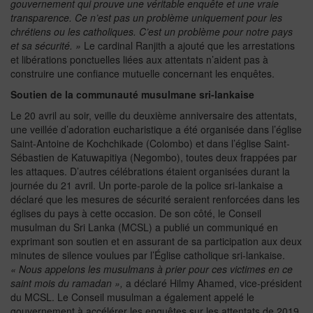
gouvernement qui prouve une véritable enquête et une vraie
transparence. Ce n’est pas un problème uniquement pour les
chrétiens ou les catholiques. C’est un problème pour notre pays
et sa sécurité. »
Le cardinal Ranjith a ajouté que les arrestations
et libérations ponctuelles liées aux attentats n’aident pas à
construire une confiance mutuelle concernant les enquêtes.
Soutien de la communauté musulmane sri-lankaise
Le 20 avril au soir, veille du deuxième anniversaire des attentats,
une veillée d’adoration eucharistique a été organisée dans l’église
Saint-Antoine de Kochchikade (Colombo) et dans l’église Saint-
Sébastien de Katuwapitiya (Negombo), toutes deux frappées par
les attaques. D’autres célébrations étaient organisées durant la
journée du 21 avril. Un porte-parole de la police sri-lankaise a
déclaré que les mesures de sécurité seraient renforcées dans les
églises du pays à cette occasion. De son côté, le Conseil
musulman du Sri Lanka (MCSL) a publié un communiqué en
exprimant son soutien et en assurant de sa participation aux deux
minutes de silence voulues par l’Église catholique sri-lankaise.
« Nous appelons les musulmans à prier pour ces victimes en ce
saint mois du ramadan »,
a déclaré Hilmy Ahamed, vice-président
du MCSL. Le Conseil musulman a également appelé le
gouvernement à accélérer les enquêtes sur les attentats de 2019,