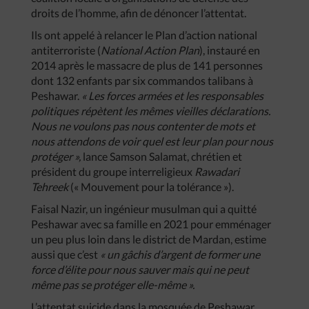
droits de l’homme, afin de dénoncer l’attentat.
Ils ont appelé à relancer le Plan d’action national
antiterroriste (
National Action Plan
), instauré en
2014 après le massacre de plus de 141 personnes
dont 132 enfants par six commandos talibans à
Peshawar.
« Les forces armées et les responsables
politiques répètent les mêmes vieilles déclarations.
Nous ne voulons pas nous contenter de mots et
nous attendons de voir quel est leur plan pour nous
protéger »,
lance Samson Salamat, chrétien et
président du groupe interreligieux
Rawadari
Tehreek
(« Mouvement pour la tolérance »).
Faisal Nazir, un ingénieur musulman qui a quitté
Peshawar avec sa famille en 2021 pour emménager
un peu plus loin dans le district de Mardan, estime
aussi que c’est
« un gâchis d’argent de former une
force d’élite pour nous sauver mais qui ne peut
même pas se protéger elle-même ».
L’attentat suicide dans la mosquée de Peshawar,