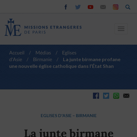
Toggle
navigat
Accueil
/
Médias
/
Eglises
d'Asie
/
Birmanie
/
La junte birmane profane
une nouvelle église catholique dans l’État Shan
EGLISES D'ASIE
–
BIRMANIE
La junte birmane