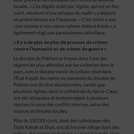
locales.
« Ces dégâts subis par l’église, qui est un lieu
saint, résultent d’une attaque du malin »,
a déploré
un prêtre birman sur Facebook.
« C’est triste à voir,
c’est comme si nos cœurs mêmes étaient brisés »,
a
également réagi une paroissienne catholique.
« Il y a de plus en plus de preuves de crimes
contre l’humanité et de crimes de guerre »
Le diocèse de Pekhon se trouve dans l’une des
régions les plus affectées par les violences dans le
pays, avec le diocèse voisin de Loikaw situé dans
l’État Kayah. Au moins six paroisses du diocèse de
Pekhon ont dû être abandonnées, tandis que
plusieurs églises, dont la cathédrale du Sacré-Cœur,
ont été attaquées et endommagées à plusieurs
reprises à cause des conflits internes, selon des
sources ecclésiales locales.
Plus de 150 000 civils, dont des catholiques des
États Kahah et Shan, ont dû trouver refuge dans des
églises, des camps de fortune ou dans la jungle, alors