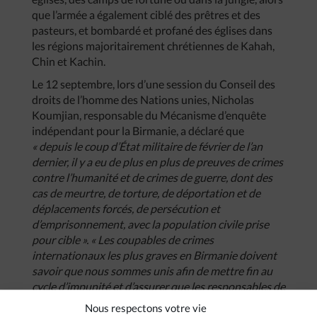
que l’armée a également ciblé des prêtres et des
pasteurs, et bombardé et profané des églises dans
les régions majoritairement chrétiennes de Kahah,
Chin et Kachin.
Le 12 septembre, lors d’une session du Conseil des
droits de l’homme des Nations unies, Nicholas
Koumjian, responsable du Mécanisme d’enquête
indépendant pour la Birmanie, a déclaré que
« depuis le coup d’État militaire de février de l’an
dernier, il y a eu de plus en plus de preuves de crimes
contre l’humanité et de crimes de guerre, dont des
cas de meurtre, de torture, de déportation et de
déplacements forcés, de persécution et
d’emprisonnement, avec la population civile prise
pour cible ». « Les coupables de crimes
internationaux les plus graves en Birmanie doivent
savoir que nous sommes unis afin de mettre fin au
cycle d’impunité et d’assurer que les responsables de
tels crimes seront amenés devant la justice »,
a-t-il
Nous respectons votre vie