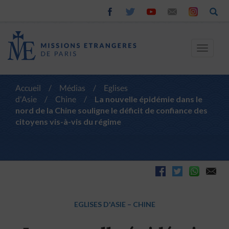
Toggle
navigat
Accueil
/
Médias
/
Eglises
d'Asie
/
Chine
/
La nouvelle épidémie dans le
nord de la Chine souligne le déficit de confiance des
citoyens vis-à-vis du régime
EGLISES D'ASIE
–
CHINE