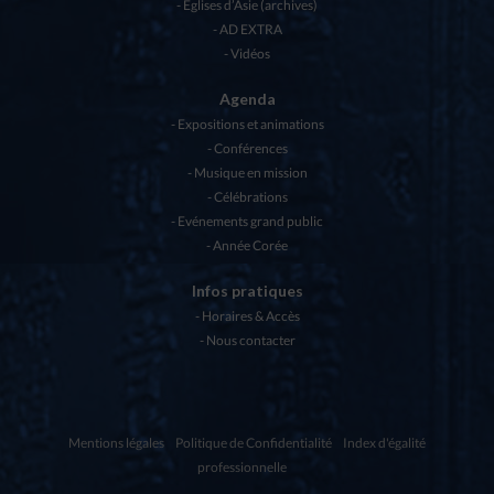
Eglises d’Asie (archives)
AD EXTRA
Vidéos
Agenda
Expositions et animations
Conférences
Musique en mission
Célébrations
Evénements grand public
Année Corée
Infos pratiques
Horaires & Accès
Nous contacter
Mentions légales
Politique de Confidentialité
Index d'égalité
professionnelle