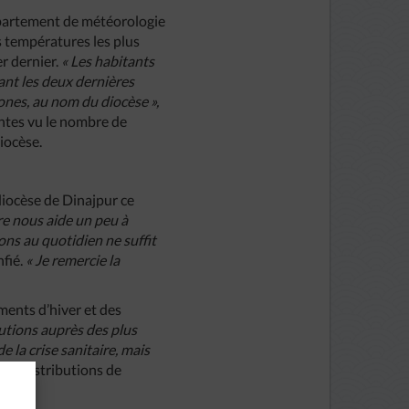
partement de météorologie
es températures les plus
er dernier.
« Les habitants
rant les deux dernières
ones, au nom du diocèse »,
antes vu le nombre de
iocèse.
diocèse de Dinajpur ce
re nous aide un peu à
ons au quotidien ne suffit
nfié.
« Je remercie la
ments d’hiver et des
tions auprès des plus
e la crise sanitaire, mais
es distributions de