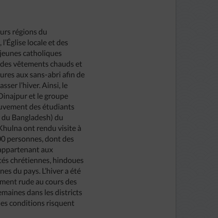
urs régions du
l’Église locale et des
jeunes catholiques
 des vêtements chauds et
ures aux sans-abri afin de
asser l’hiver. Ainsi, le
Dinajpur et le groupe
vement des étudiants
 du Bangladesh) du
Khulna ont rendu visite à
00 personnes, dont des
 appartenant aux
s chrétiennes, hindoues
es du pays. L’hiver a été
ement rude au cours des
emaines dans les districts
 les conditions risquent