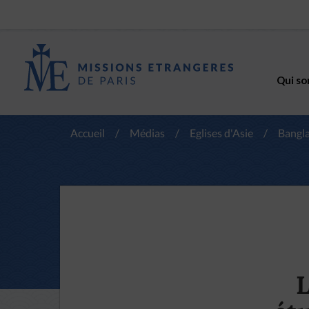
Qui so
Accueil
/
Médias
/
Eglises d'Asie
/
Bangl
L