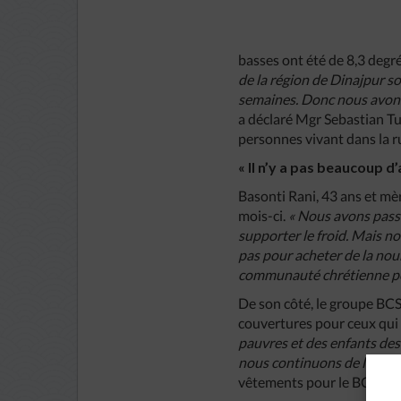
basses ont été de 8,3 degré
de la région de Dinajpur son
semaines. Donc nous avons 
a déclaré Mgr Sebastian Tu
personnes vivant dans la ru
« Il n’y a pas beaucoup d
Basonti Rani, 43 ans et mèr
mois-ci.
« Nous avons passé
supporter le froid. Mais n
pas pour acheter de la nou
communauté chrétienne pour
De son côté, le groupe BCS
couvertures pour ceux qui 
pauvres et des enfants des 
nous continuons de lancer 
vêtements pour le BCSM.