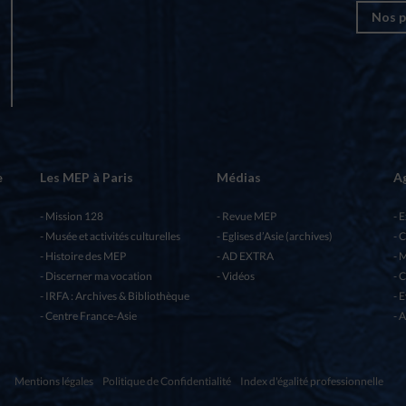
Nos p
e
Les MEP à Paris
Médias
A
Mission 128
Revue MEP
E
Musée et activités culturelles
Eglises d’Asie (archives)
C
Histoire des MEP
AD EXTRA
M
Discerner ma vocation
Vidéos
C
IRFA : Archives & Bibliothèque
E
Centre France-Asie
A
Mentions légales
Politique de Confidentialité
Index d'égalité professionnelle