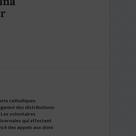
lna
er
ants catholiques
rganisé des distributions
 Les volontaires
hivernales qui affectent
ancé des appels aux dons