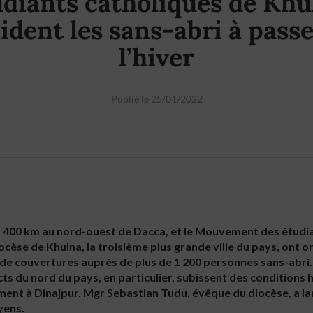
udiants catholiques de Khu
ident les sans-abri à pass
l’hiver
Publié le 25/01/2022
 à 400 km au nord-ouest de Dacca, et le Mouvement des étudi
cèse de Khulna, la troisième plus grande ville du pays, ont o
de couvertures auprès de plus de 1 200 personnes sans-abri.
cts du nord du pays, en particulier, subissent des conditions 
ment à Dinajpur. Mgr Sebastian Tudu, évêque du diocèse, a l
yens.