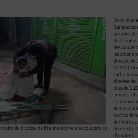
Dans plusie
Bangladesh, 
groupes de 
distribuent
des couvert
les aider à p
diocèse de 
BCSM (Mou
catholiques
diocèse de 
plus de 1 2
enfants, et
communauté
et musulman
particulièr
dernières s
lontaire du diocèse de Khulna donne une couverture
du nord, et
d’empirer.