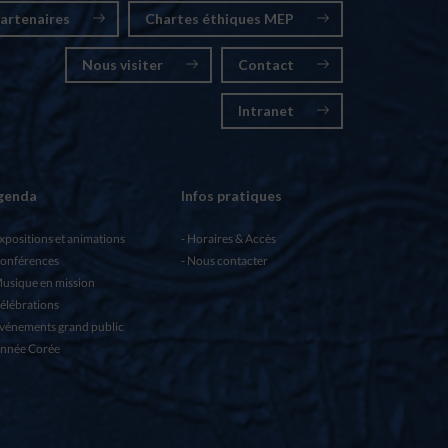
artenaires
Chartes éthiques MEP
Nous visiter
Contact
Intranet
genda
Infos pratiques
xpositions et animations
Horaires & Accès
onférences
Nous contacter
usique en mission
élébrations
vénements grand public
nnée Corée