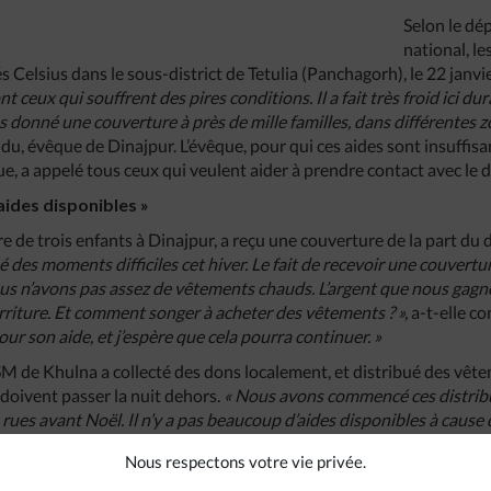
Selon le dé
national, l
s Celsius dans le sous-district de Tetulia (Panchagorh), le 22 janvi
t ceux qui souffrent des pires conditions. Il a fait très froid ici du
donné une couverture à près de mille familles, dans différentes z
du, évêque de Dinajpur. L’évêque, pour qui ces aides sont insuffis
e, a appelé tous ceux qui veulent aider à prendre contact avec le d
’aides disponibles »
e de trois enfants à Dinajpur, a reçu une couverture de la part du 
 des moments difficiles cet hiver. Le fait de recevoir une couvertu
ous n’avons pas assez de vêtements chauds. L’argent que nous gagn
rriture. Et comment songer à acheter des vêtements ? »,
a-t-elle co
 son aide, et j’espère que cela pourra continuer. »
M de Khulna a collecté des dons localement, et distribué des vête
doivent passer la nuit dehors.
« Nous avons commencé ces distribu
rues avant Noël. Il n’y a pas beaucoup d’aides disponibles à cause d
des appels aux dons »,
explique Hubert Sony Ratna, coordinateur d
Nous respectons votre vie privée.