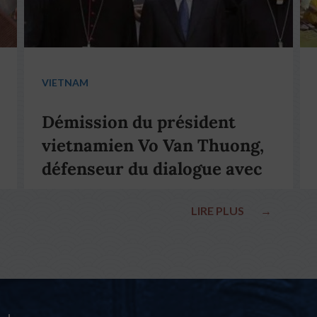
VIETNAM
Démission du président
vietnamien Vo Van Thuong,
défenseur du dialogue avec
le pape François
LIRE PLUS
→