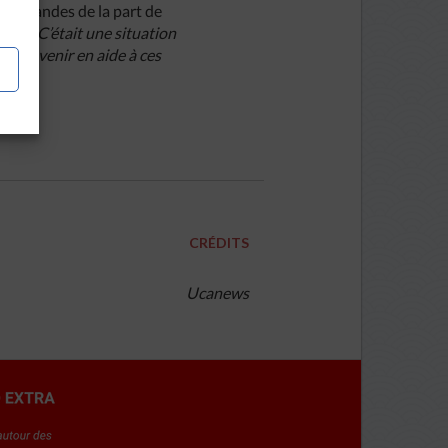
s demandes de la part de
frir. C’était une situation
et à venir en aide à ces
CRÉDITS
Ucanews