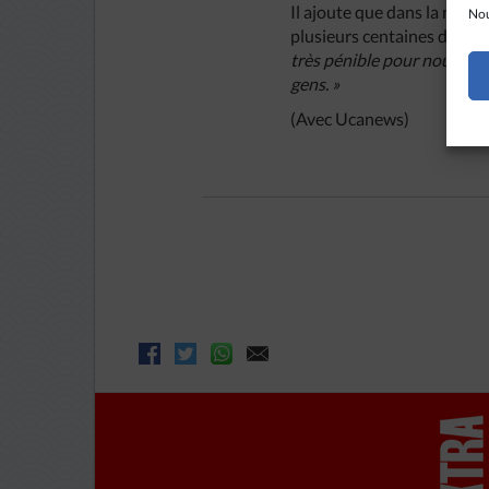
Il ajoute que dans la nuit
Nou
plusieurs centaines de san
très pénible pour nous. No
gens. »
(Avec Ucanews)