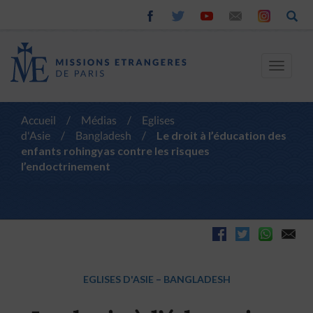
Toggle
navigat
Accueil
/
Médias
/
Eglises
d'Asie
/
Bangladesh
/
Le droit à l’éducation des
enfants rohingyas contre les risques
l’endoctrinement
EGLISES D'ASIE
–
BANGLADESH