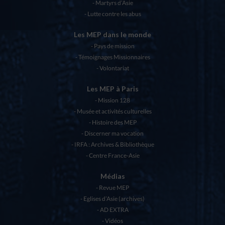
Martyrs d’Asie
Lutte contre les abus
Les MEP dans le monde
Pays de mission
Témoignages Missionnaires
Volontariat
Les MEP à Paris
Mission 128
Musée et activités culturelles
Histoire des MEP
Discerner ma vocation
IRFA : Archives & Bibliothèque
Centre France-Asie
Médias
Revue MEP
Eglises d’Asie (archives)
AD EXTRA
Vidéos