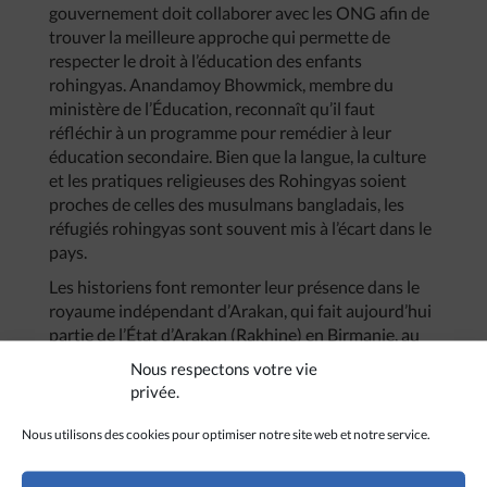
gouvernement doit collaborer avec les ONG afin de
trouver la meilleure approche qui permette de
respecter le droit à l’éducation des enfants
rohingyas. Anandamoy Bhowmick, membre du
ministère de l’Éducation, reconnaît qu’il faut
réfléchir à un programme pour remédier à leur
éducation secondaire. Bien que la langue, la culture
et les pratiques religieuses des Rohingyas soient
proches de celles des musulmans bangladais, les
réfugiés rohingyas sont souvent mis à l’écart dans le
pays.
Les historiens font remonter leur présence dans le
royaume indépendant d’Arakan, qui fait aujourd’hui
partie de l’État d’Arakan (Rakhine) en Birmanie, au
VIIIe siècle. Pourtant, ces dernières décennies, ils
Nous respectons votre vie
ont été catalogués comme des immigrants illégaux
privée.
par les gouvernements successifs et par une grande
partie de la population bouddhiste. Depuis les
Nous utilisons des cookies pour optimiser notre site web et notre service.
années 1970, face aux persécutions systématiques
et à la répression des droits comme la citoyenneté,