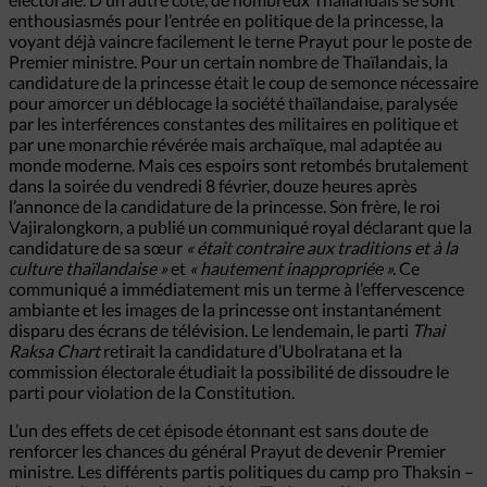
enthousiasmés pour l’entrée en politique de la princesse, la
voyant déjà vaincre facilement le terne Prayut pour le poste de
Premier ministre. Pour un certain nombre de Thaïlandais, la
candidature de la princesse était le coup de semonce nécessaire
pour amorcer un déblocage la société thaïlandaise, paralysée
par les interférences constantes des militaires en politique et
par une monarchie révérée mais archaïque, mal adaptée au
monde moderne. Mais ces espoirs sont retombés brutalement
dans la soirée du vendredi 8 février, douze heures après
l’annonce de la candidature de la princesse. Son frère, le roi
Vajiralongkorn, a publié un communiqué royal déclarant que la
candidature de sa sœur
« était contraire aux traditions et à la
culture thaïlandaise »
et
« hautement inappropriée ».
Ce
communiqué a immédiatement mis un terme à l’effervescence
ambiante et les images de la princesse ont instantanément
disparu des écrans de télévision. Le lendemain, le parti
Thai
Raksa Chart
retirait la candidature d’Ubolratana et la
commission électorale étudiait la possibilité de dissoudre le
parti pour violation de la Constitution.
L’un des effets de cet épisode étonnant est sans doute de
renforcer les chances du général Prayut de devenir Premier
ministre. Les différents partis politiques du camp pro Thaksin –