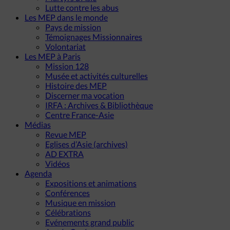
Lutte contre les abus
Les MEP dans le monde
Pays de mission
Témoignages Missionnaires
Volontariat
Les MEP à Paris
Mission 128
Musée et activités culturelles
Histoire des MEP
Discerner ma vocation
IRFA : Archives & Bibliothèque
Centre France-Asie
Médias
Revue MEP
Eglises d’Asie (archives)
AD EXTRA
Vidéos
Agenda
Expositions et animations
Conférences
Musique en mission
Célébrations
Evénements grand public