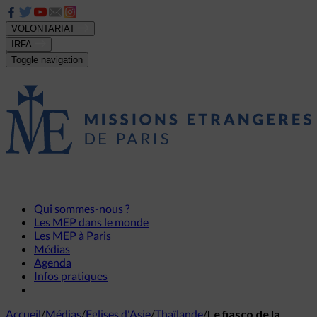
VOLONTARIAT
IRFA
Toggle navigation
Qui sommes-nous ?
Les MEP dans le monde
Les MEP à Paris
Médias
Agenda
Infos pratiques
Accueil
/
Médias
/
Eglises d'Asie
/
Thaïlande
/
Le fiasco de la