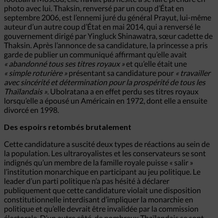
photo avec lui. Thaksin, renversé par un coup d’État en
septembre 2006, est l’ennemi juré du général Prayut, lui-même
auteur d’un autre coup d’État en mai 2014, qui a renversé le
gouvernement dirigé par Yingluck Shinawatra, sœur cadette de
Thaksin. Après l’annonce de sa candidature, la princesse a pris
garde de publier un communiqué affirmant qu’elle avait
« abandonné tous ses titres royaux »
et qu’elle était une
« simple roturière »
présentant sa candidature pour
« travailler
avec sincérité et détermination pour la prospérité de tous les
Thaïlandais »
. Ubolratana a en effet perdu ses titres royaux
lorsqu’elle a épousé un Américain en 1972, dont elle a ensuite
divorcé en 1998.
Des espoirs retombés brutalement
Cette candidature a suscité deux types de réactions au sein de
la population. Les ultraroyalistes et les conservateurs se sont
indignés qu’un membre de la famille royale puisse « salir »
l’institution monarchique en participant au jeu politique. Le
leader d’un parti politique n’a pas hésité à déclarer
publiquement que cette candidature violait une disposition
constitutionnelle interdisant d’impliquer la monarchie en
politique et qu’elle devrait être invalidée par la commission
électorale. D’un autre côté, de nombreux Thaïlandais se sont