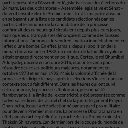
parti représenté à l’Assemblée législative issue des élections du
24 mars. Les deux chambres – Assemblée législative et Sénat –
doivent ensuite élire le Premier ministre à la majorité absolue
en se basant sur la liste des candidats sélectionnés par les
partis. Cette annonce de la candidature de la princesse
confirmait des rumeurs qui circulaient depuis plusieurs jours,
mais que les ultraroyalistes dénonçaient comme des fausses
informations. L’annonce de vendredi matin a immédiatement eu
l’effet d’une bombe. En effet, jamais, depuis l’abolition de la
monarchie absolue en 1932, un membre de la famille royale ne
s’était engagé directement en politique. Certes, le roi Bhumibol
Adulyadej, décédé en octobre 2016, était intervenu pour
résoudre des crises politiques majeures, notamment en
octobre 1973 et en mai 1992. Mais la volonté affichée de la
princesse de diriger le pays après les élections s’inscrit dans un
contexte tout à fait différent. Dans les heures qui ont suivi
cette annonce, la princesse Ubolratana, personnalité
flamboyante à la limite de l’excentricité, a été présentée comme
l’adversaire direct de l’actuel chef de la junte, le général Prayut
Chan-ocha, lequel a été sélectionné par un parti pro militaire
pour devenir Premier ministre. La princesse Ubolratana n’a en
effet jamais caché qu’elle était proche de l’ex Premier ministre
Thaksin Shinawatra. L’an dernier, lors de la coupe du monde de
football à Moscou, elle n’avait pas hésité à se faire prendre en