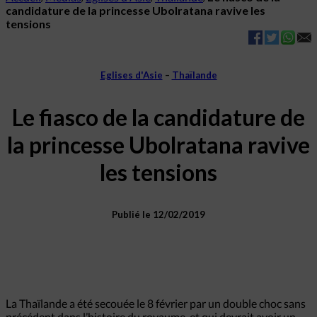
candidature de la princesse Ubolratana ravive les
tensions
Eglises d'Asie
–
Thaïlande
Le fiasco de la candidature de
la princesse Ubolratana ravive
les tensions
Publié le 12/02/2019
La Thaïlande a été secouée le 8 février par un double choc sans
précédent dans l’histoire du royaume, et qui devrait avoir un