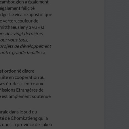
e cambodgien a également
a également félicité
dge. Le vicaire apostolique
 verte », couleur de
hmitthaeusler y a vu
« la
rs des vingt dernières
pour vous tous,
es projets de développement
otre grande famille ! »
est ordonné diacre
nsuite en coopération au
es études, il entre aux
Missions Etrangères de
te est amplement soutenue
rale dans le sud du
uté de Chomkatieng qui a
s dans la province de Takeo