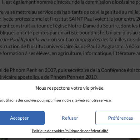
 Il est également nommé directeur de la commission diocésaine po
 va se mettre au service des habitants de ce village situé au milieu
n lycée professionnel et l’institut SAINT Paul voient le jour entre 
ement construit autour de l’église Notre-Dame du Sourire, dont les
bliques ont été peintes par un artiste bouddhiste. Un peu plus au 
ean-Paul II pour la vie »
, où sont accompagnées des familles de sid
struction de l’Institut universitaire Saint-Paul à Angtasom, à 60
 formation à ses élèves, en agriculture, informatique, littérature an
ral de Phnom Penh en 2007, puis secrétaire de la Conférence épi
ré vicaire apostolique de Phnom Penh en 2010.
akéo inaugure une nouvelle année scolaire :
https://www.youtube.
Nous respectons votre vie privée.
 déclare une “Année verte” à l’Institut Saint-Paul :
https://www.
s utilisons des cookies pour optimiser notre site web et notre service.
Accepter
Refuser
Préférences
Politique de cookies
Politique de confidentialité