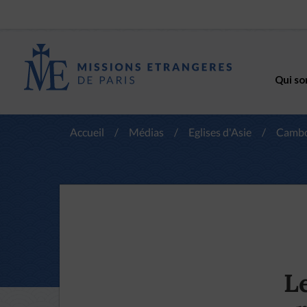
Qui so
Accueil
/
Médias
/
Eglises d'Asie
/
Camb
L