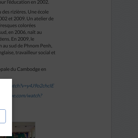
ur l’éducation en 2002.
 des rizières. Une école
2002 et 2009. Un atelier de
 fresques colorées
sud, en 2006, naît au
éens. En 2009, le
 km au sud de Phnom Penh,
glaise, travailleur social et
scopale du Cambodge en
com/watch?v=y4J9o2chcIE
youtube.com/watch?