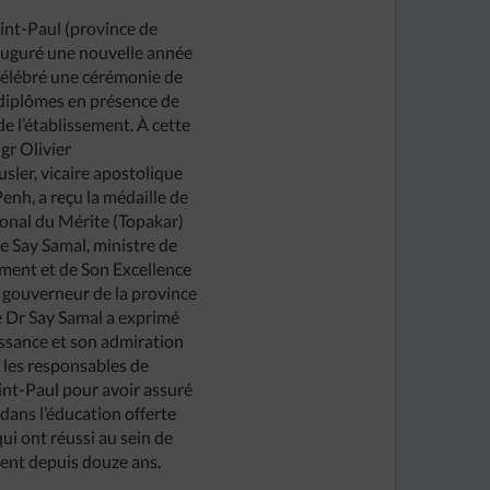
aint-Paul (province de
auguré une nouvelle année
 célébré une cérémonie de
diplômes en présence de
de l’établissement. À cette
gr Olivier
sler, vicaire apostolique
nh, a reçu la médaille de
ional du Mérite (Topakar)
e Say Samal, ministre de
ment et de Son Excellence
gouverneur de la province
e Dr Say Samal a exprimé
ssance et son admiration
 les responsables de
aint-Paul pour avoir assuré
 dans l’éducation offerte
ui ont réussi au sein de
ment depuis douze ans.