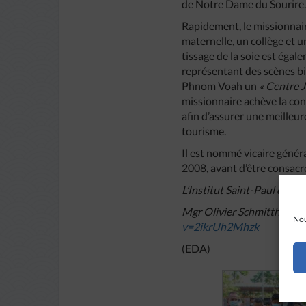
de Notre Dame du Sourire.
Rapidement, le missionnaire
maternelle, un collège et u
tissage de la soie est égal
représentant des scènes bi
Phnom Voah un
« Centre J
missionnaire achève la con
afin d’assurer une meilleure
tourisme.
Il est nommé vicaire géné
2008, avant d’être consac
L’Institut Saint-Paul de T
Mgr Olivier Schmitthaeusler
Nou
v=2ikrUh2Mhzk
(EDA)