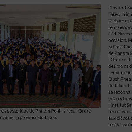
L’Institut S
Takéo) a in
scolaire et
remises de 
114 élèves 
occasion, M
Schmitthaeu
de Phnom Pe
l’Ordre nat
des mains d
l’Environne
Ouch Phea, 
de Takeo. L
sa reconnai
envers tous
l’Institut S
ire apostolique de Phnom Penh, a reçu l’Ordre
l’excellence
rs dans la province de Takéo.
aux élèves q
l’établisse