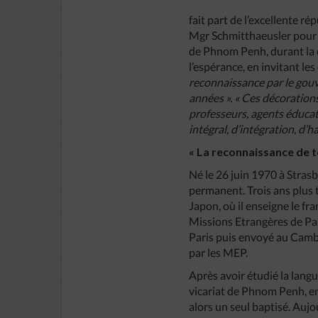
fait part de l’excellente ré
Mgr Schmitthaeusler pour a
de Phnom Penh, durant la c
l’espérance, en invitant le
reconnaissance par le gou
années ». « Ces décorations
professeurs, agents éducat
intégral, d’intégration, d’
« La reconnaissance de t
Né le 26 juin 1970 à Stras
permanent. Trois ans plus t
Japon, où il enseigne le fr
Missions Etrangères de Par
Paris puis envoyé au Camb
par les MEP.
Après avoir étudié la lang
vicariat de Phnom Penh, e
alors un seul baptisé. Auj