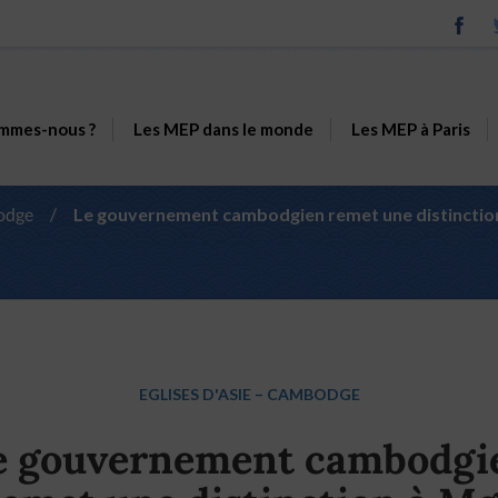
mmes-nous ?
Les MEP dans le monde
Les MEP à Paris
odge
/
Le gouvernement cambodgien remet une distinction
EGLISES D'ASIE
–
CAMBODGE
e gouvernement cambodgi