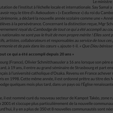
Le ministr
putation de l’institut à l’échelle locale et internationale. Say Samal 
voir reçu le titre d’« Aekoudom » (« Excellence ») du roi du Cambo
érémonie, a déclaré la nouvelle année scolaire comme une « Année
s élèves à la persévérance. Concernant la distinction reçue, Mgr Sc
vernement royal du Cambodge de tout ce qui a été accompli au cou
 nationales ne sont pas le fruit de mon propre mérite ! Elles sont 
ifs, artistes, collaborateurs et responsables au service de tous c
harmonie et de paix dans les cœurs »,
ajoute-t-il.
«
Que Dieu bénisse n
out ce qui a été accompli depuis 20 ans »
bourg (France), Olivier Schmitthaeusler a 16 ans lorsque son père 
ard, à 19 ans, il entre au grand séminaire de Strasbourg et part e
ançais à l’université catholique d’Osaka. Revenu en France achever s
is en 1998. Cette même année, il est ordonné prêtre au titre des 
odge quelques mois plus tard, dans un pays où l’Église renaissan
ue, il est nommé curé du nouveau secteur de Kampot Takéo, zone ru
n 2001 et s’occupe plus particulièrement de la nouvelle communa
ourd’hui, il y en a plus de 350 et 8 nouvelles communautés sont née