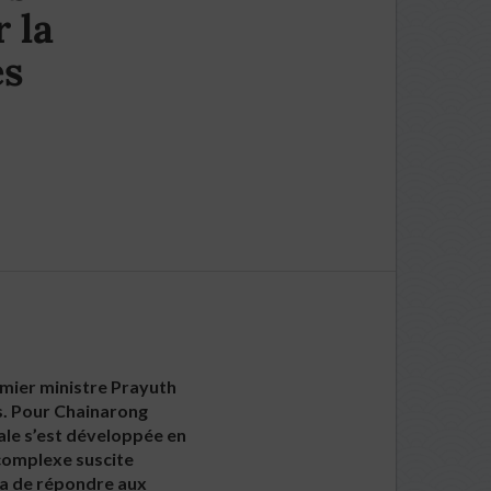
 la
es
emier ministre Prayuth
s. Pour Chainarong
ale s’est développée en
 complexe suscite
tra de répondre aux