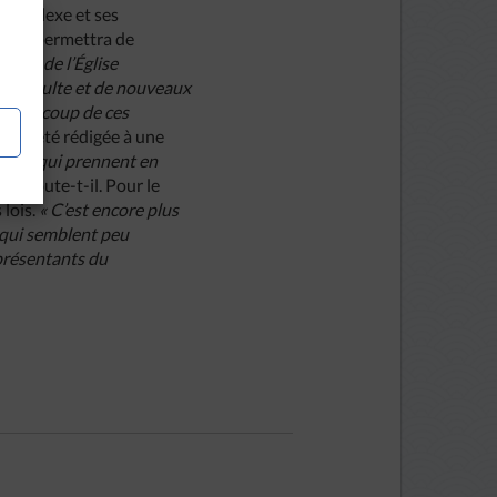
 complexe et ses
e cela permettra de
ment de l’Église
ux de culte et de nouveaux
t, beaucoup de ces
elle a été rédigée à une
sures qui prennent en
 »,
ajoute-t-il. Pour le
 lois.
« C’est encore plus
 qui semblent peu
présentants du