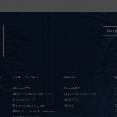
Nos p
e
Les MEP à Paris
Médias
A
Mission 128
Revue MEP
E
Musée et activités culturelles
Eglises d’Asie (archives)
C
Histoire des MEP
AD EXTRA
M
Discerner ma vocation
Vidéos
C
IRFA : Archives & Bibliothèque
E
Centre France-Asie
A