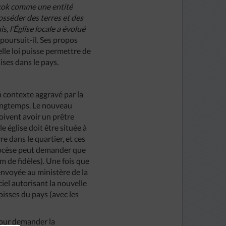
kok comme une entité
posséder des terres et des
s, l’Église locale a évolué
,
poursuit-il. Ses propos
elle loi puisse permettre de
ises dans le pays.
 contexte aggravé par la
longtemps. Le nouveau
oivent avoir un prêtre
e église doit être située à
 dans le quartier, et ces
diocèse peut demander que
 de fidèles). Une fois que
envoyée au ministère de la
ciel autorisant la nouvelle
oisses du pays (avec les
pour demander la