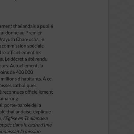
nement thaïlandais a publié
qui donne au Premier
 Prayuth Chan-ocha, le
e commission spéciale
re officiellement les
s. Le décret a été rendu
ours. Actuellement, la
oins de 400 000
millions d’habitants. À ce
roisses catholiques
é reconnues officiellement
hainarong
, porte-parole de la
le thaïlandaise, explique
, l’Église en Thaïlande a
loppée dans le cadre d’une
onnaissait la mission