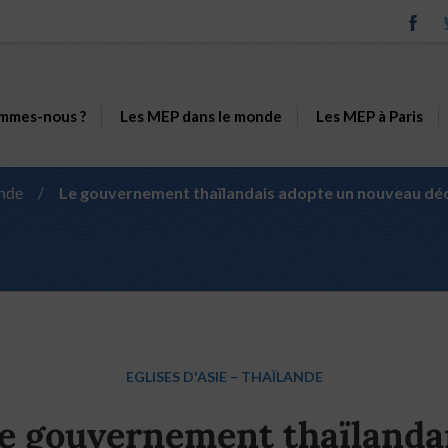
mmes-nous ?
Les MEP dans le monde
Les MEP à Paris
ande
/
Le gouvernement thaïlandais adopte un nouveau décre
EGLISES D'ASIE
–
THAÏLANDE
e gouvernement thaïlanda