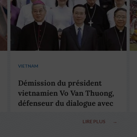
VIETNAM
Démission du président
vietnamien Vo Van Thuong,
défenseur du dialogue avec
le pape François
LIRE PLUS
→