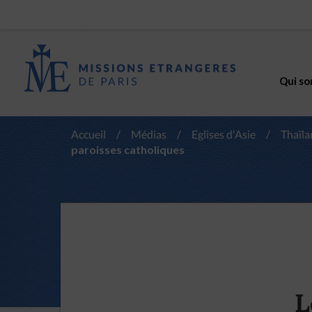
Qui so
Accueil
/
Médias
/
Eglises d'Asie
/
Thaïl
paroisses catholiques
L