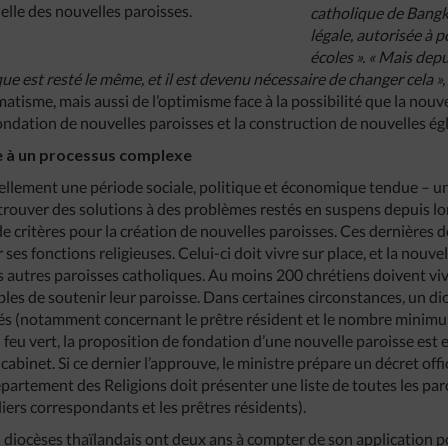
ielle des nouvelles paroisses.
catholique de Bang
légale, autorisée à 
écoles ». « Mais depui
que est resté le même, et il est devenu nécessaire de changer cela »
atisme, mais aussi de l’optimisme face à la possibilité que la nouv
fondation de nouvelles paroisses et la construction de nouvelles égl
ce à un processus complexe
ellement une période sociale, politique et économique tendue – un
 trouver des solutions à des problèmes restés en suspens depuis 
e critères pour la création de nouvelles paroisses. Ces dernières d
es fonctions religieuses. Celui-ci doit vivre sur place, et la nouvell
 autres paroisses catholiques. Au moins 200 chrétiens doivent vivre
bles de soutenir leur paroisse. Dans certaines circonstances, un 
evés (notamment concernant le prêtre résident et le nombre minimum
feu vert, la proposition de fondation d’une nouvelle paroisse est 
cabinet. Si ce dernier l’approuve, le ministre prépare un décret offi
département des Religions doit présenter une liste de toutes les par
iers correspondants et les prêtres résidents).
s diocèses thaïlandais ont deux ans à compter de son application 