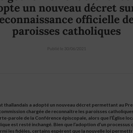
opte un nouveau décret sur
econnaissance officielle d
paroisses catholiques
Publié le 30/06/2021
ent thaïlandais a adopté un nouveau décret permettant au Pr
commission chargée de reconnaître les paroisses catholique
te-parole de la Conférence épiscopale, alors que l’Église loc
idique est resté inchangé. Bien que l’adoption d’un processus
rmi les fidèles, certains espèrent que la nouvelle loi permet