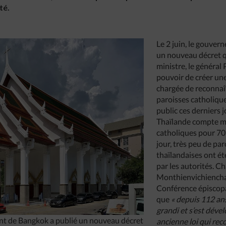
té.
Le 2 juin, le gouver
un nouveau décret 
ministre, le général
pouvoir de créer un
chargée de reconnaît
paroisses catholique
public ces derniers j
Thaïlande compte m
catholiques pour 70 
jour, très peu de pa
thaïlandaises ont ét
par les autorités. C
Monthienvichienchai
Conférence épiscopa
que
« depuis 112 ans
grandi et s’est déve
nt de Bangkok a publié un nouveau décret
ancienne loi qui rec