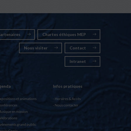
artenaires
Chartes éthiques MEP
Nous visiter
Contact
Intranet
genda
Infos pratiques
xpositions et animations
Horaires & Accès
onférences
Nous contacter
usique en mission
élébrations
vénements grand public
nnée Corée