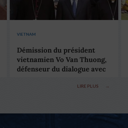
VIETNAM
Démission du président
vietnamien Vo Van Thuong,
défenseur du dialogue avec
le pape François
LIRE PLUS
→