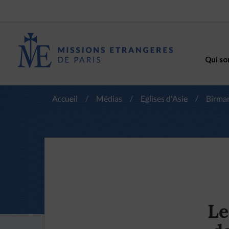
Qui so
Accueil
/
Médias
/
Eglises d'Asie
/
Birma
Le