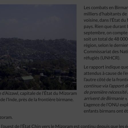
Les combats en Birman
milliers d’habitants de 
voisine, dans l’État du
pays. Rien que durant 
septembre, on compte 
soit un total de 48 000
région, selon le dernie
Commissariat des Nati
réfugiés (UNHCR).
Le rapport indique que
attendus à cause de l’e
l’autre côté de la front
continue via l’apport d
de première nécessité 
e d’Aizawl, capitale de l’État du Mizoram
arrivent de Birmanie »
e l’Inde, près de la frontière birmane.
L’agence de l’ONU exp
enfants birmans ont ét
izoram.
e l’ouest de l’État Chin vers le Mizoram est continu depuis que les