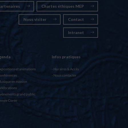
artenaires
Chartes éthiques MEP
Nous visiter
Contact
Intranet
genda
Infos pratiques
xpositions et animations
Horaires & Accès
onférences
Nous contacter
usique en mission
élébrations
vénements grand public
nnée Corée