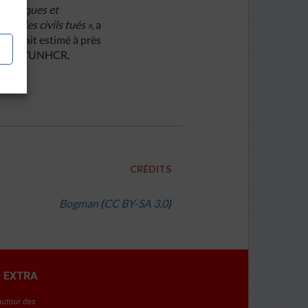
conomiques et
et des civils tués »,
a
ie était estimé à près
ort de l’UNHCR.
CRÉDITS
Bogman
(
CC BY-SA 3.0
)