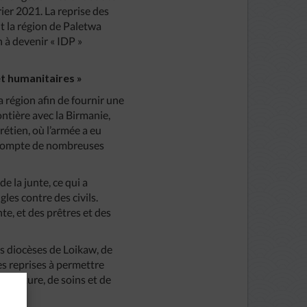
ier 2021. La reprise des
nt la région de Paletwa
 à devenir « IDP »
et humanitaires »
 région afin de fournir une
ntière avec la Birmanie,
étien, où l’armée a eu
On compte de nombreuses
e la junte, ce qui a
es contre des civils.
te, et des prêtres et des
les diocèses de Loikaw, de
s reprises à permettre
urriture, de soins et de