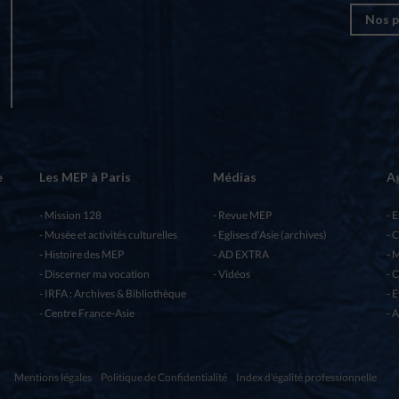
Nos p
e
Les MEP à Paris
Médias
A
Mission 128
Revue MEP
E
Musée et activités culturelles
Eglises d’Asie (archives)
C
Histoire des MEP
AD EXTRA
M
Discerner ma vocation
Vidéos
C
IRFA : Archives & Bibliothèque
E
Centre France-Asie
A
Mentions légales
Politique de Confidentialité
Index d'égalité professionnelle