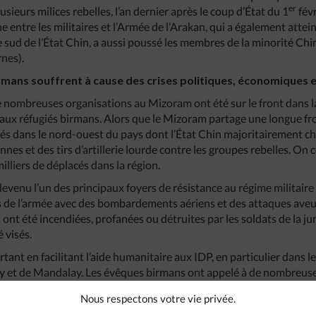
er
usieurs milices rebelles, l’an dernier après le coup d’État du 1
févr
 entre les militaires et l’Armée de l’Arakan, qui a également attei
 sud de l’État Chin, a aussi poussé les membres de la minorité Chin
nes).
Birmans souffrent à cause des crises politiques, économiques 
 nombreuses organisations au Mizoram ont été sur le front dans la
i aux réfugiés birmans. Alors que le Mizoram partage une longue fro
és dans le nord-ouest du pays dont l’État Chin majoritairement chr
ennes et des tirs d’artillerie lourde contre les groupes rebelles. 
milliers de déplacés dans la région.
devenu l’un des principaux foyers de résistance au régime militaire d
 de l’armée avec des bombardements aériens et des attaques aveugl
 ont été incendiées, profanées ou détruites par les soldats de la jun
 visés.
ortant en facilitant l’aide humanitaire aux IDP, en particulier dans 
y et de Mandalay. Les évêques birmans ont appelé à de nombreuse
ant d’IDP alors que les déplacés souffrent d’un besoin urgent de no
Nous respectons votre vie privée.