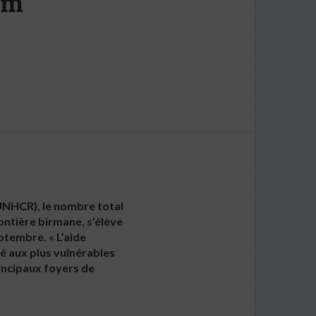
am
(UNHCR), le nombre total
ontière birmane, s’élève
ptembre. « L’aide
é aux plus vulnérables
rincipaux foyers de