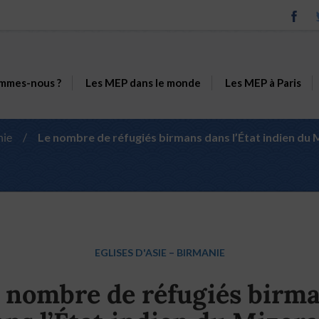
mmes-nous ?
Les MEP dans le monde
Les MEP à Paris
nie
/
Le nombre de réfugiés birmans dans l’État indien du
EGLISES D'ASIE
–
BIRMANIE
 nombre de réfugiés birm