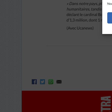
« Dans notre pays, plusieu
Nou
humanitaires, tandis que de
déclaré le cardinal Bo dan
d’1,3 million, dont 1 mill
(Avec Ucanews)