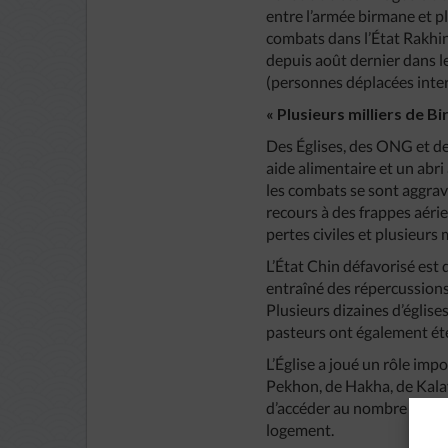
entre l’armée birmane et pl
combats dans l’État Rakhine
depuis août dernier dans le
(personnes déplacées inter
« Plusieurs milliers de 
Des Églises, des ONG et de
aide alimentaire et un abr
les combats se sont aggrav
recours à des frappes aéri
pertes civiles et plusieurs 
L’État Chin défavorisé est 
entraîné des répercussions
Plusieurs dizaines d’églises
pasteurs ont également été
L’Église a joué un rôle imp
Pekhon, de Hakha, de Kala
d’accéder au nombre croiss
logement.