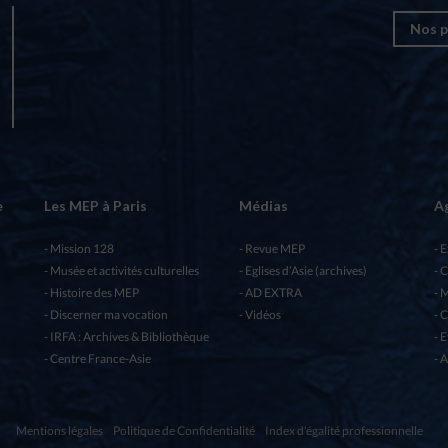
Nos p
e
Les MEP à Paris
Médias
A
Mission 128
Revue MEP
E
Musée et activités culturelles
Eglises d’Asie (archives)
C
Histoire des MEP
AD EXTRA
M
Discerner ma vocation
Vidéos
C
IRFA : Archives & Bibliothèque
E
Centre France-Asie
A
Mentions légales
Politique de Confidentialité
Index d'égalité professionnelle