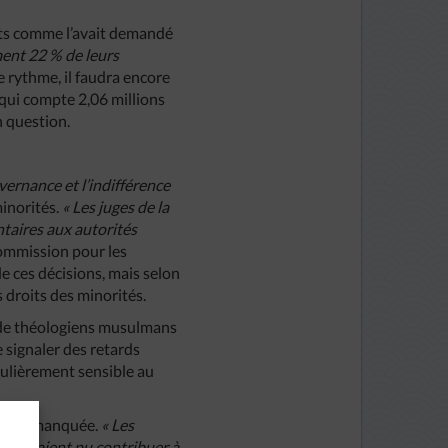
roits comme l’avait demandé
ment 22 % de leurs
e rythme, il faudra encore
qui compte 2,06 millions
n question.
ernance et l’indifférence
minorités.
« Les juges de la
taires aux autorités
commission pour les
e ces décisions, mais selon
s droits des minorités.
 de théologiens musulmans
e signaler des retards
culièrement sensible au
tunité manquée.
« Les
et auraient pu contribuer à