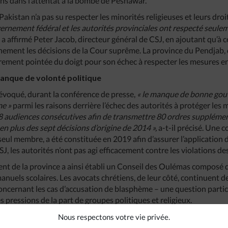
ens dans l’attentat à la bombe de Peshawar.
e Pakistan n’a pas su respecter les minorités religieuses et leurs d
ernement fédéral et les autorités provinciales ont respecté seule
,
a affirmé Peter Jacob, directeur général de CSJ, en ajoutant qu’à c
nement les décisions de la Cour suprême. La province du Pendjab, 
ièrement pointée du doigt pour son échec à respecter les mesures e
manque de volonté politique
voqué, durant la conférence de presse,
« le manque de bonne gouv
me »
parmi les raisons derrière l’échec des autorités à protéger les 
audiences consécutives afin de transmettre 80 ordres supplémen
 en plus des sept décisions d’origine de 2014 »,
a-t-il précisé. Une 
eul membre, a été constituée en 2019 afin d’assurer l’application d
SJ, les autorités n’ont pas agi efficacement contre les violations de
nt de la province a ainsi établi un Conseil des Oulémas composé
manuels scolaires. Les avocats chrétiens, de leur côté, continuent d
concernant les cas d’accusation de blasphème – une question parti
 pressions de la part de groupes politiques et religieux.
me que le non-respect des décisions de 2014 représente une oppor
Nous respectons votre vie privée.
s historiques votées par les juges avaient un potentiel de réforme 