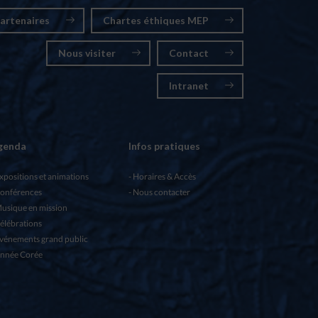
artenaires
Chartes éthiques MEP
Nous visiter
Contact
Intranet
genda
Infos pratiques
xpositions et animations
Horaires & Accès
onférences
Nous contacter
usique en mission
élébrations
vénements grand public
nnée Corée