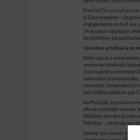
après la mort de 85 chréti
Pour le CSJ, en huit ans, l
la Cour suprême.
« Le gouv
engagements en huit ans »
24 ans pour appliquer plei
de chrétiens, est particul
Un échec attribué à un 
Peter Jacob a notamment é
envers les droits de l’hom
Cour suprême ont mené 28 
nationales et provinciales,
minorités, composée d’un s
des chiffres collectés par C
Au Pendjab, le gouverneme
afin de contrôler tous les 
délibérés lors des procès 
Pakistan –, en évoquant des
Saroop Ijaz, avocat, esti
conclusions et les décision