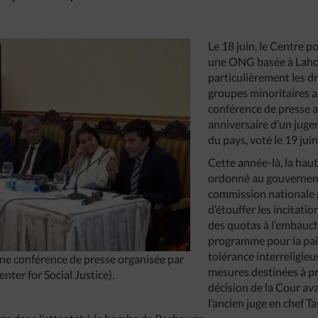
Le 18 juin, le Centre po
une ONG basée à Lahor
particulièrement les d
groupes minoritaires a
conférence de presse a
anniversaire d’un jug
du pays, voté le 19 jui
Cette année-là, la hau
ordonné au gouvernem
commission nationale 
d’étouffer les incitatio
des quotas à l’embauc
programme pour la paix 
tolérance interreligieu
’une conférence de presse organisée par
mesures destinées à pr
ter for Social Justice).
décision de la Cour av
l’ancien juge en chef T