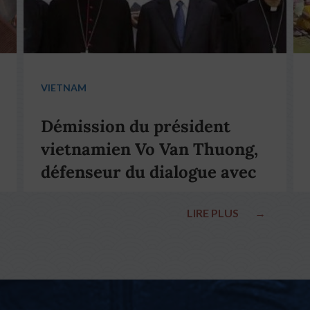
VIETNAM
Démission du président
vietnamien Vo Van Thuong,
défenseur du dialogue avec
le pape François
LIRE PLUS
→