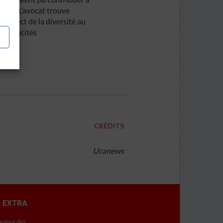
e-t-il. L’avocat trouve
 respect de la diversité au
e capacités
CRÉDITS
Ucanews