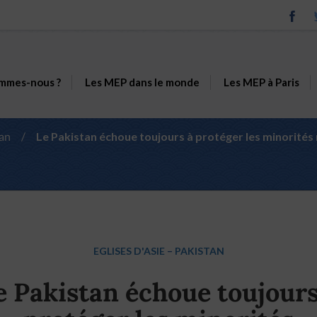
mmes-nous ?
Les MEP dans le monde
Les MEP à Paris
an
/
Le Pakistan échoue toujours à protéger les minorités 
EGLISES D'ASIE
–
PAKISTAN
e Pakistan échoue toujours