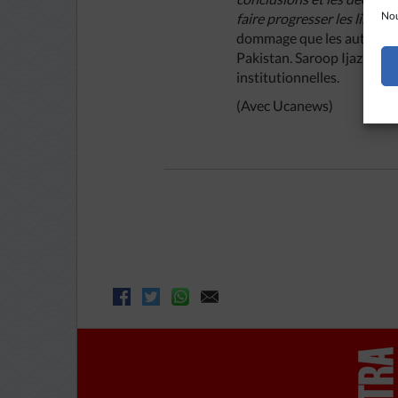
Nou
faire progresser les liberté
dommage que les autorités n’
Pakistan. Saroop Ijazn att
institutionnelles.
(Avec Ucanews)