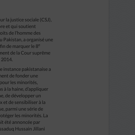
ur la justice sociale (CSJ),
e et qui soutient
roits de l’homme des
u Pakistan, a organisé une
e
fin de marquer le 8
ement de la Cour suprême
n 2014.
te instance pakistanaise a
ent de fonder une
pour les minorités,
ns à la haine, d’appliquer
he, de développer un
et de sensibiliser à la
se, parmi une série de
otéger les minorités. La
ait été annoncée par
assaduq Hussain Jillani