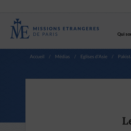
Qui so
Accueil
/
Médias
/
Eglises d'Asie
/
Pakist
L