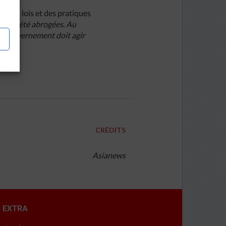
rs des lois et des pratiques
nt pas été abrogées. Au
le gouvernement doit agir
CRÉDITS
Asianews