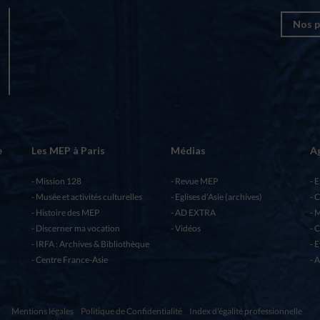
Nos p
e
Les MEP à Paris
Médias
A
Mission 128
Revue MEP
E
Musée et activités culturelles
Eglises d’Asie (archives)
C
Histoire des MEP
AD EXTRA
M
Discerner ma vocation
Vidéos
C
IRFA : Archives & Bibliothèque
E
Centre France-Asie
A
Mentions légales
Politique de Confidentialité
Index d'égalité professionnelle