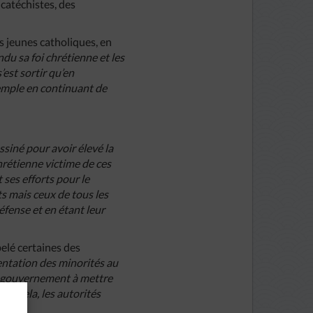
 catéchistes, des
s jeunes catholiques, en
ndu sa foi chrétienne et les
’est sortir qu’en
exemple en continuant de
ssiné pour avoir élevé la
hrétienne victime de ces
ses efforts pour le
 mais ceux de tous les
éfense et en étant leur
pelé certaines des
sentation des minorités au
le gouvernement à mettre
our cela, les autorités