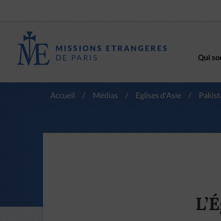
Qui so
Accueil
/
Médias
/
Eglises d'Asie
/
Pakist
L’É