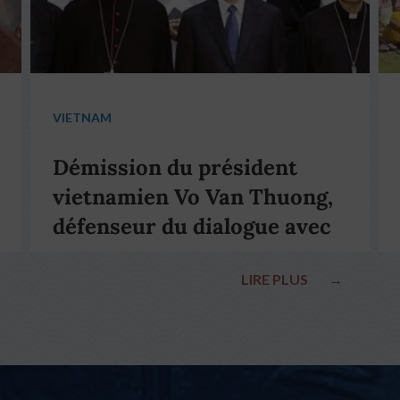
VIETNAM
Démission du président
vietnamien Vo Van Thuong,
défenseur du dialogue avec
le pape François
LIRE PLUS
→