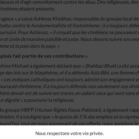
gieuses et d’agir concrètement contre les abus. Des religieuses, des
chrétiens étaient présents.
rageux »,
a salué Ashknaz Khokhar, responsable du groupe local de
t battu contre le fondamentaliste et l’extrémisme ; il a toujours défe
poursuivi. Pour Ashknaz,
« il croyait que les chrétiens ne pouvaient s
que et civile de manière paisible et juste. Nous devons suivre son 
mme et la paix dans le pays. »
lois fait partie de ses contributions »
phine Michael a également déclaré que
« Shahbaz Bhatti a été assa
e des lois sur le blasphème, et il a défendu Asia Bibi, une femme c
:
« Les évêques catholiques ont toujours admiré son engagement et 
nauté chrétienne. Il a toujours défendu non seulement nos droits
otre devoir est de suivre ses traces, en aidant ceux qui sont sans d
ur dignité »,
a poursuivi la religieuse.
 du groupe HRFP (
Human Rights Focus Pakistan
), a également rap
inistre. Il a souligné que
« le quota de 5 % des emplois et la repré
Aujourd’hui, tout en nous souvenant de ses efforts, nous appelons 
et à l’extrémisme qui sont alimentés par les lois sur le blasphème. P
Nous respectons votre vie privée.
ce ses assassins et leurs complices »,
a-t-il ajouté.