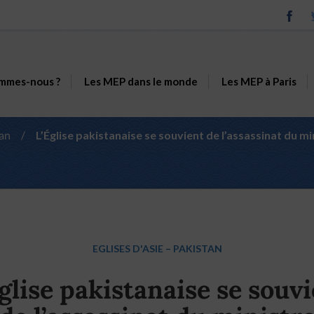
mmes-nous ?
Les MEP dans le monde
Les MEP à Paris
an
/
L’Église pakistanaise se souvient de l’assassinat du m
EGLISES D'ASIE
–
PAKISTAN
glise pakistanaise se souv