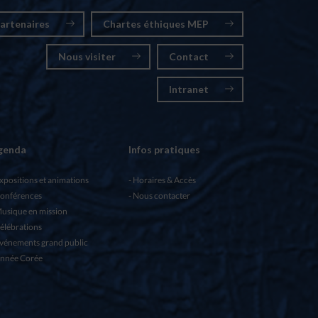
artenaires
Chartes éthiques MEP
Nous visiter
Contact
Intranet
genda
Infos pratiques
xpositions et animations
Horaires & Accès
onférences
Nous contacter
usique en mission
élébrations
vénements grand public
nnée Corée