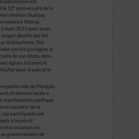
ns pakistanais ont
e
 le 12
anniversaire de la
rtyr chrétien Shahbaz
en ministre fédéral,
e 2 mars 2011 pour avoir
 usages abusifs des lois
sur le blasphème. Des
iales ont été partagées le
rsaire de son décès, dans
es églises à travers le
ticulier pour la paix et la
ne petite ville du Pendjab,
té chrétienne locale a
e manifestation pacifique
ée en souvenir de ce
 Les participants ont
pels à la paix et
à cette occasion, en
au gouvernement de