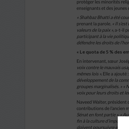
protéger les minorités reli
enseignants et des jeunes 
« Shahbaz Bhatti a été cou
prenant la parole.
« Il s’es
valeurs de la paix »,
a-t-il 
participant à la vie politi
défendre les droits de l’ho
« Le quota de 5 % des emp
En intervenant, sœur José
voix contre le mauvais usag
mêmes lois ».
Elle a ajouté 
développement de la commu
groupes marginalisés. » « N
voix pour leurs droits et le
Naveed Walter, président
contributions de l’ancien m
Sénat en font partie ». « 
fin à la culture d’impunité 
doivent poursuivre en justi