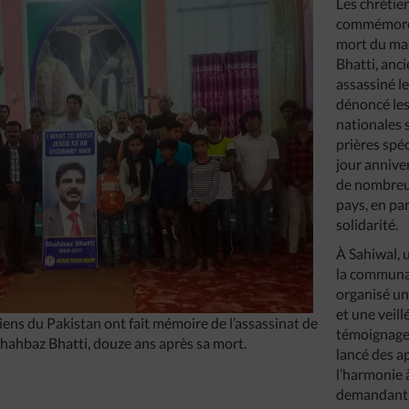
Les chrétie
commémoré
mort du ma
Bhatti, anci
assassiné l
dénoncé les
nationales 
prières spéc
jour annive
de nombreus
pays, en par
solidarité.
À Sahiwal, u
la communau
organisé un
et une veill
tiens du Pakistan ont fait mémoire de l’assassinat de
témoignage.
 Shahbaz Bhatti, douze ans après sa mort.
lancé des ap
l’harmonie 
demandant 