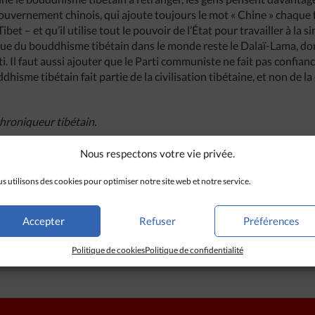
gouvernement chinois, qui ajoute toujours le mot « Chine » chaque 
bet – et qu’il utilise tout le pouvoir de l’État pour travailler à la si
que du bouddhisme tibétain dans le monde reste le Dalaï-Lama, dont
i. Il faut aussi ajouter que le Parti communiste ne fait pas confia
dhisme tibétain fait partie de la civilisation tibétaine, et non de la 
 chroniqueur
tibétain.
Nous respectons votre vie privée.
s utilisons des cookies pour optimiser notre site web et notre service.
Accepter
Refuser
Préférences
Politique de cookies
Politique de confidentialité