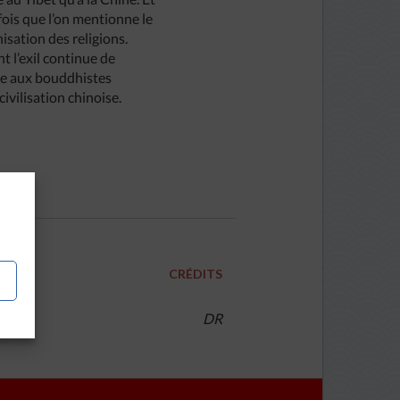
fois que l’on mentionne le
nisation des religions.
 l’exil continue de
nce aux bouddhistes
civilisation chinoise.
CRÉDITS
DR