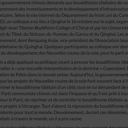
 le gouvernement chinois demande aux bouddhistes tibétains de co
omprennent des investissements et le développement d’infrastructu
ricains. Selon le site internet du Département du front uni du Com
un colloque a eu lieu à Qinghai le 16 octobre sur le sujet, organi
igh-level Tibetan Buddhism College of China
) et par les Universi
es
) du Tibet, du Sichuan, du Yunnan, du Gansu et du Qinghai. Les a
vénement, dont Renquing Anjie, vice-président de l’Association bo
e tibétaine du Quinghai. Quelques participants au colloque ont d
 du développement des Nouvelles routes de la soie, pour le parti et
s a déjà appliqué sa politique visant à presser les bouddhistes tib
vailler à
« une nouvelle interprétation de la doctrine ».
Cependant, l
utation de Pékin dans le monde entier. Aujourd’hui, le gouvernement 
 que les projets de Nouvelles routes de la soie font souvent face à 
imer le bouddhisme tibétain d’un côté, tout en lui demandant de c
Parti communiste chinois est dans l’impasse et qu’il est prêt à to
, pour le Parti, de réprimer et de contrôler le bouddhisme tibétain au
es projets à l’étranger. Tout d’abord, la répression du bouddhisme ti
évidente pour tout le monde. Deuxièmement, durant ces décennies, l
tain à travers le monde, où il a pris racine.
e le bouddhisme tibétain à l’étranger, les gens pensent davantage 