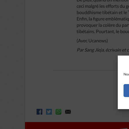
ceci malgré les efforts du 
bouddhisme tibétain et le Ti
Enfin, la figure emblémati
provoquer la colère du part
tibétains. Pourtant, le boud
(Avec Ucanews)
Par Sang Jieja, écrivain et
Nou