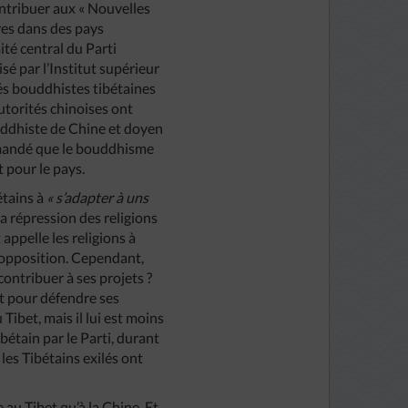
ntribuer aux « Nouvelles
res dans des pays
ité central du Parti
sé par l’Institut supérieur
tés bouddhistes tibétaines
utorités chinoises ont
uddhiste de Chine et doyen
emandé que le bouddhisme
 pour le pays.
étains à
« s’adapter à uns
a répression des religions
appelle les religions à
l’opposition. Cependant,
ontribuer à ses projets ?
ut pour défendre ses
 Tibet, mais il lui est moins
bétain par le Parti, durant
es Tibétains exilés ont
au Tibet qu’à la Chine. Et