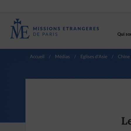
Qui so
Accueil
/
Médias
/
Eglises d'Asie
/
Chine
Le