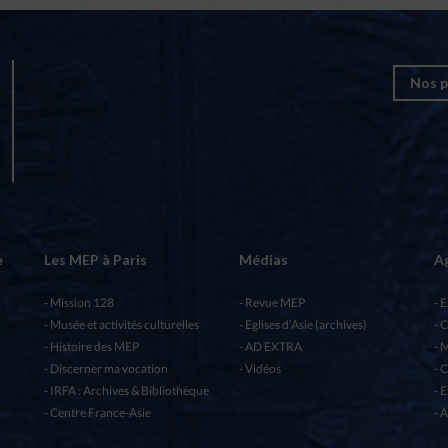
Nos p
e
Les MEP à Paris
Médias
A
Mission 128
Revue MEP
E
Musée et activités culturelles
Eglises d’Asie (archives)
C
Histoire des MEP
AD EXTRA
M
Discerner ma vocation
Vidéos
C
IRFA : Archives & Bibliothèque
E
Centre France-Asie
A