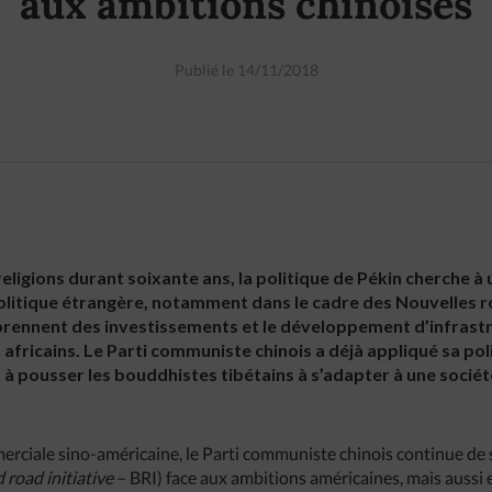
aux ambitions chinoises
Publié le 14/11/2018
eligions durant soixante ans, la politique de Pékin cherche à 
politique étrangère, notamment dans le cadre des Nouvelles ro
omprennent des investissements et le développement d’infrast
africains. Le Parti communiste chinois a déjà appliqué sa poli
 à pousser les bouddhistes tibétains à s’adapter à une société
rciale sino-américaine, le Parti communiste chinois continue de s
 road initiative
– BRI) face aux ambitions américaines, mais aussi