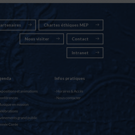
artenaires
Chartes éthiques MEP
Nous visiter
Contact
Intranet
genda
Infos pratiques
xpositions et animations
Horaires & Accès
onférences
Nous contacter
usique en mission
élébrations
vénements grand public
nnée Corée