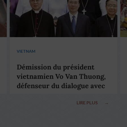
VIETNAM
Démission du président
vietnamien Vo Van Thuong,
défenseur du dialogue avec
le pape François
LIRE PLUS
→