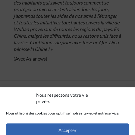
des habitants qui savent toujours comment se
protéger au mieux et s’entraider. Tous les jours,
j’apprends toutes les aides de nos amis à l’étranger,
et toutes les initiatives touchantes envers la ville de
Wuhan provenant de toutes les régions du pays. En
Chine, malgré les difficultés, nous restons unis face à
la crise. Continuons de prier avec ferveur. Que Dieu
bénisse la Chine ! »
(Avec Asianews)
Nous respectons votre vie
CRÉDITS
privée.
Nous utilisons des cookies pour optimiser notre site web et notre service.
Asianews
Accepter